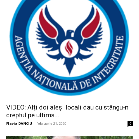
VIDEO: Alți doi aleși locali dau cu stângu-n
dreptul pe ultima...
Flavia DANCIU
-
februarie 21, 2020
0