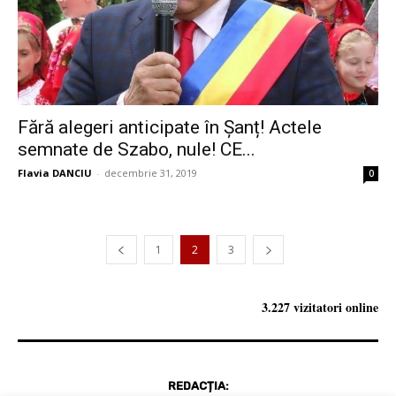
Fără alegeri anticipate în Șanț! Actele
semnate de Szabo, nule! CE...
Flavia DANCIU
-
decembrie 31, 2019
0
1
2
3
3.227 vizitatori online
REDACȚIA: