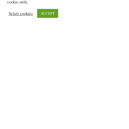
cookie-urile.
Setari cookies
ACCEPT
CONCURS: 10 ani de Bistrițeanul! Dăm de
băut!
Claudia ANDRON
-
martie 31, 2018
0