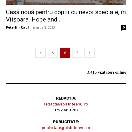
Casă nouă pentru copiii cu nevoi speciale, în
Viișoara. Hope and...
Peterlin Raul
-
martie 8, 2023
0
5
6
7
3.413 vizitatori online
REDACȚIA:
redactia@bistriteanul.ro
0722.480.707
PUBLICITATE:
publicitate@bistriteanul.ro