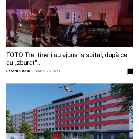
FOTO Trei tineri au ajuns la spital, după ce
au „zburat”...
Peterlin Raul
-
martie 26, 2023
0