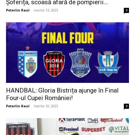
Șoferița, scoasă afară de pompierii...
Peterlin Raul
-
martie 13, 2023
0
HANDBAL: Gloria Bistrița ajunge în Final
Four-ul Cupei României!
Peterlin Raul
-
martie 10, 2023
0