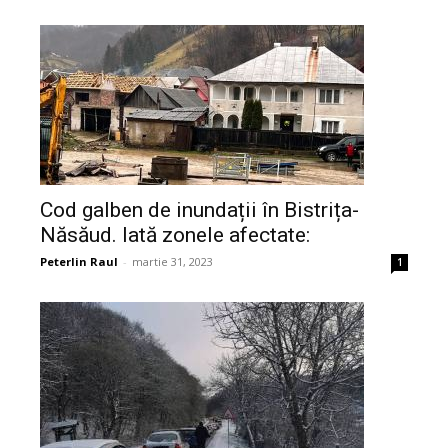
Cod galben de inundații în Bistrița-
Năsăud. Iată zonele afectate:
Peterlin Raul
-
martie 31, 2023
1