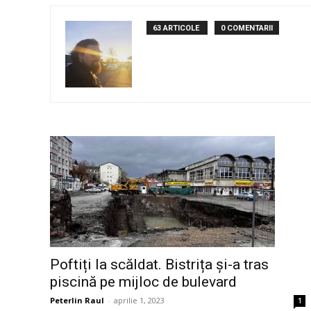
63 ARTICOLE
0 COMENTARII
Poftiți la scăldat. Bistrița și-a tras
piscină pe mijloc de bulevard
Peterlin Raul
-
aprilie 1, 2023
1