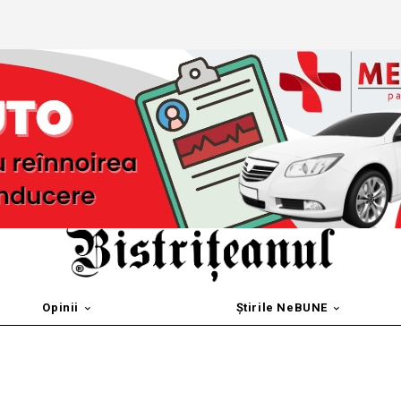
Opinii
Știrile NeBUNE