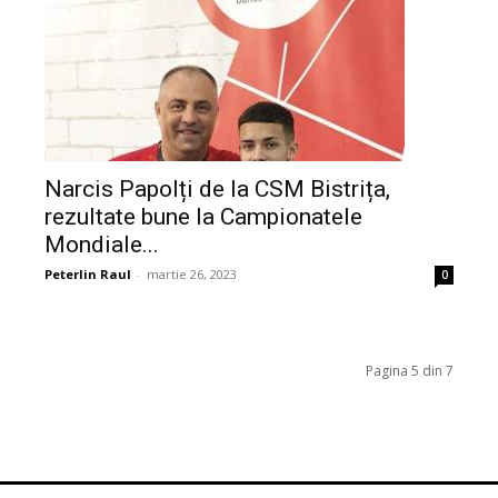
Narcis Papolți de la CSM Bistrița,
rezultate bune la Campionatele
Mondiale...
Peterlin Raul
-
martie 26, 2023
0
Pagina 5 din 7