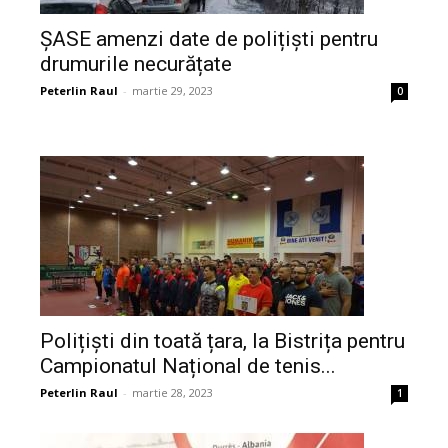
ȘASE amenzi date de polițiști pentru
drumurile necurățate
Peterlin Raul
-
martie 29, 2023
0
Polițiști din toată țara, la Bistrița pentru
Campionatul Național de tenis...
Peterlin Raul
-
martie 28, 2023
1