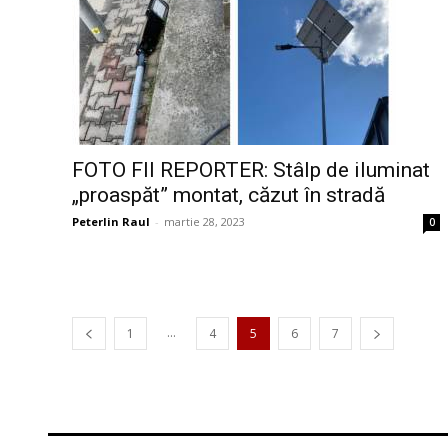
FOTO FII REPORTER: Stâlp de iluminat
„proaspăt” montat, căzut în stradă
Peterlin Raul
-
martie 28, 2023
0
...
1
4
5
6
7