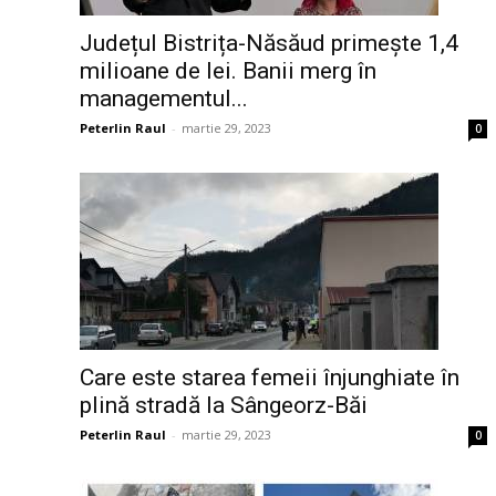
Județul Bistrița-Năsăud primește 1,4
milioane de lei. Banii merg în
managementul...
Peterlin Raul
-
martie 29, 2023
0
Care este starea femeii înjunghiate în
plină stradă la Sângeorz-Băi
Peterlin Raul
-
martie 29, 2023
0