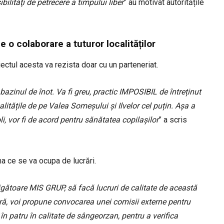
ilităţi de petrecere a timpului liber
” au motivat autoritățile
 o colaborare a tuturor localităților
iectul acesta va rezista doar cu un parteneriat.
bazinul de înot. Va fi greu, practic IMPOSIBIL de întreținut
litățile de pe Valea Someșului și Ilvelor cel puțin. Așa a
oli, vor fi de acord pentru sănătatea copilașilor
” a scris
a ce se va ocupa de lucrări.
igătoare MIS GRUP, să facă lucruri de calitate de această
vară, voi propune convocarea unei comisii externe pentru
 în patru în calitate de sângeorzan, pentru a verifica