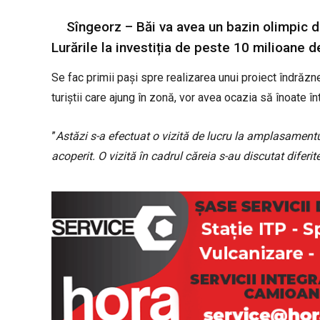
Sîngeorz – Băi va avea un bazin olimpic de 
Lurările la investiția de peste 10 milioane de
Se fac primii pași spre realizarea unui proiect îndrăzn
turiștii care ajung în zonă, vor avea ocazia să înoate în
”
Astăzi s-a efectuat o vizită de lucru la amplasamentu
acoperit. O vizită în cadrul căreia s-au discutat diferit