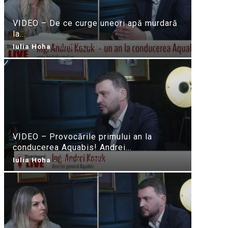
VIDEO – De ce curge uneori apă murdară
la...
Iulia Hoha
-
iulie 24, 2026
VIDEO – Provocările primului an la
conducerea Aquabis! Andrei...
Iulia Hoha
-
iulie 21, 2026