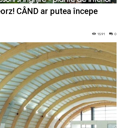
georz! CÂND ar putea începe
1591
0