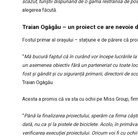
scăzut, turiştii dispunând de o gamă restrânsă de posib
alegerea făcută.
Traian Ogâgău – un proiect ce are nevoie de
Fostul primar al orașului – stațiune e de părere că pro
”
Mă bucură faptul că în curând vor începe lucrările la 
un asemenea obiectiv fără un parteneriat cu toate loca
fost și gândit și cu siguranță primarii, directorii de sc
Traian Ogâgău.
Acesta a promis că va sta cu ochii pe Miss Group, firm
”
Până la finalizarea proiectului, sperăm ca firma câșt
dată, nu ca și la pistele de biciclete. Acolo, în primă
verificarea execuției proiectului. Oricum voi fi cu ochii