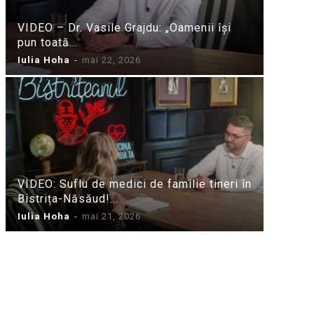
VIDEO – Dr. Vasile Grajdu: „Oamenii își
pun toată...
Iulia Hoha
-
mai 22, 2026
VIDEO: Suflu de medici de familie tineri în
Bistrița-Năsăud!...
Iulia Hoha
-
mai 21, 2026