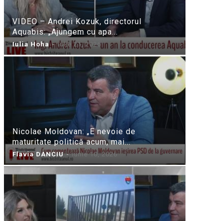
VIDEO – Andrei Kozuk, directorul
Aquabis: „Ajungem cu apa...
Iulia Hoha
-
iulie 21, 2026
Nicolae Moldovan: „E nevoie de
maturitate politică acum, mai...
Flavia DANCIU
-
iunie 10, 2026