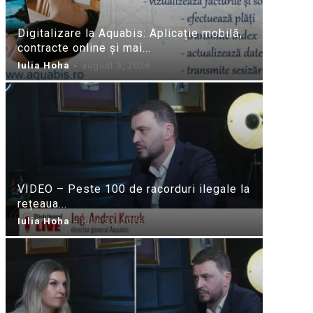
Digitalizare la Aquabis: Aplicație mobilă,
contracte online și mai...
Iulia Hoha
-
august 3, 2026
VIDEO – Peste 100 de racorduri ilegale la
rețeaua...
Iulia Hoha
-
iulie 31, 2026