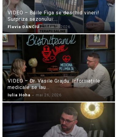
VIDEO – Băile Figa se deschid vineri!
Surpriza sezonului:...
Flavia DANCIU
-
iunie 9, 2026
VIDEO – Dr. Vasile Grajdu: Informațiile
medicale se iau...
Iulia Hoha
-
mai 26, 2026