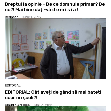
Dreptul la opinie – De ce domnule primar? De
ce?! Mai bine dați-vă d e m i s i a !
Redactia
-
Iunie 1, 2018
EDITORIAL
EDITORIAL: Cât aveți de gând să mai bateți
copiii în școli?!
Claudia ANDRON
-
Mai 21, 2018