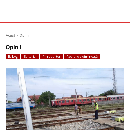
Acasă
Opinii
Opinii
B.-Log
Editorial
Fii reporter
Rostul de dimineață