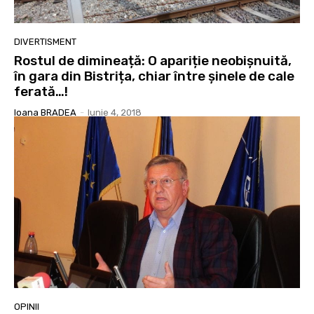
DIVERTISMENT
Rostul de dimineață: O apariție neobișnuită,
în gara din Bistrița, chiar între șinele de cale
ferată…!
Ioana BRADEA
-
Iunie 4, 2018
OPINII