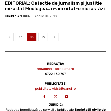
EDITORIAL: Ce lecție de jurnalism și justiție
mi-a dat Moclogea… n-am uitat-o nici astăzi
Claudia ANDRON
-
Aprilie 10, 2018
47
48
49
REDACȚIA:
redactia@bistriteanul.ro
0722.480.707
PUBLICITATE:
publicitate@bistriteanul.ro
JURIDIC:
Redacția beneficiază de serviciile juridice ale
Societatii civile de