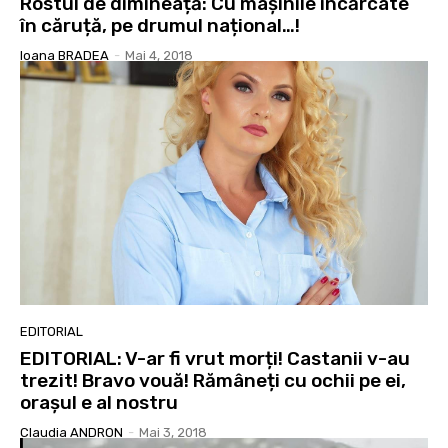
Rostul de dimineață: Cu mașinile încărcate
în căruță, pe drumul național…!
Ioana BRADEA
-
Mai 4, 2018
EDITORIAL
EDITORIAL: V-ar fi vrut morți! Castanii v-au
trezit! Bravo vouă! Rămâneți cu ochii pe ei,
orașul e al nostru
Claudia ANDRON
-
Mai 3, 2018