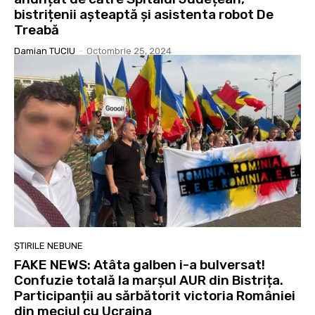
bistrițenii așteaptă și asistenta robot De
Treabă
Damian TUCIU
-
Octombrie 25, 2024
ȘTIRILE NEBUNE
FAKE NEWS: Atâta galben i-a bulversat!
Confuzie totală la marșul AUR din Bistrița.
Participanții au sărbătorit victoria României
din meciul cu Ucraina