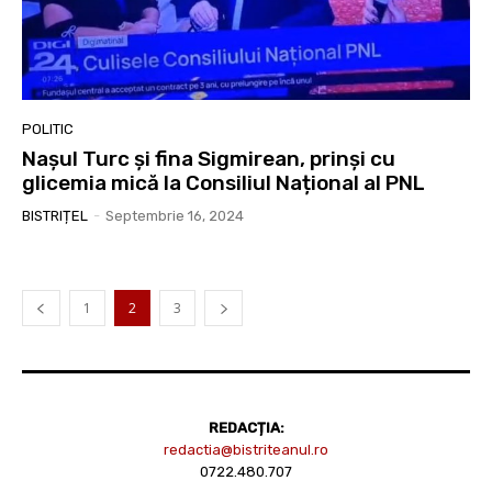
POLITIC
Nașul Turc și fina Sigmirean, prinși cu
glicemia mică la Consiliul Național al PNL
BISTRIȚEL
-
Septembrie 16, 2024
1
2
3
REDACȚIA:
redactia@bistriteanul.ro
0722.480.707