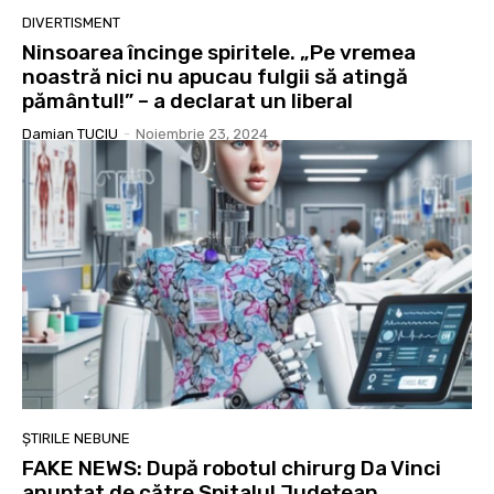
DIVERTISMENT
Ninsoarea încinge spiritele. „Pe vremea
noastră nici nu apucau fulgii să atingă
pământul!” – a declarat un liberal
Damian TUCIU
-
Noiembrie 23, 2024
ȘTIRILE NEBUNE
FAKE NEWS: După robotul chirurg Da Vinci
anunțat de către Spitalul Județean,