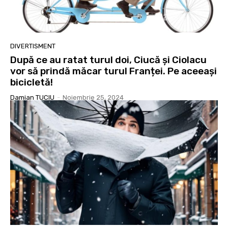
DIVERTISMENT
După ce au ratat turul doi, Ciucă și Ciolacu
vor să prindă măcar turul Franței. Pe aceeași
bicicletă!
Damian TUCIU
-
Noiembrie 25, 2024