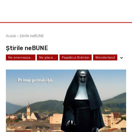
Acasă
Știrile neBUNE
Știrile neBUNE
Ne enerveaza...
Ne place...
Pașalâcul Bistriței
Wonderland