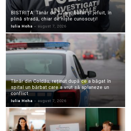
BISTRIȚA: Tânăr de 17 ani, bătut și jefuit, în
plină stradă, chiar de niște cunoscuți!
Iulia Hoha
-
august 7, 2026
Tânăr din Coldău, reținut după ce a băgat în
spital un bărbat care a vrut să aplaneze un
conflict
Iulia Hoha
-
august 7, 2026