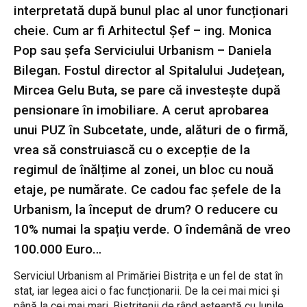
interpretată după bunul plac al unor funcționari
cheie. Cum ar fi Arhitectul Șef – ing. Monica
Pop sau șefa Serviciului Urbanism – Daniela
Bilegan. Fostul director al Spitalului Județean,
Mircea Gelu Buta, se pare că investește după
pensionare în imobiliare. A cerut aprobarea
unui PUZ în Subcetate, unde, alături de o firmă,
vrea să construiască cu o excepție de la
regimul de înălțime al zonei, un bloc cu nouă
etaje, pe numărate. Ce cadou fac șefele de la
Urbanism, la început de drum? O reducere cu
10% numai la spațiu verde. O îndemână de vreo
100.000 Euro…
Serviciul Urbanism al Primăriei Bistrița e un fel de stat în
stat, iar legea aici o fac funcționarii. De la cei mai mici și
până la cei mai mari. Bistrițenii de rând așteaptă cu lunile