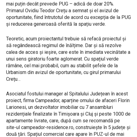
mai puțin decât prevede PUG – adică de doar 20%.
Primarul Ovidiu Teodor Crețu a semnat și el avizul de
oportunitate, fiind întrutotul de acord cu excepția de la PUG
și reducerea generoasă oferită la spațiu verde.
Teoretic, acum proiectantul trebuie să refacă proiectul și
să regândească regimul de înălțime. Dar și să rezolve
calea de acces și ieșire, care este în imediata vecinătate a
unui sens giratoriu foarte aglomerat. Cu spațiul verde
rămâne, cel mai probabil, cum au stabilit șefele de la
Urbanism din avizul de oportunitate, cu girul primarului
Crețu…
Asociatul fostului manager al Spitalului Județean în acest
proiect, firma Campeador, aparține omului de afaceri Florin
Larionesi, un dezvoltator imobiliar cu 7 ansambluri
rezidențiale finalizate în Timișoara și Cluj și peste 1000 de
apartamente livrate, care, după cum se recomandă pe
site-ul campeador-residence.ro, construiește în 5 județe și
două țări. Spațiul comercial care apare în PUZ-ul de mai