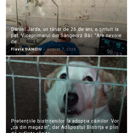
Daniel Jarda, un tânăr de 26 de ani, e țintuit la
pat. Viceprimarul din Sângeorz Băi: ”Are nevoie
de...
Flavia DANCIU
-
august 7, 2026
Pretențiile bistrițenilor la adopția câinilor: Vor
„ca din magazin”, dar Adăpostul Bistrița e plin