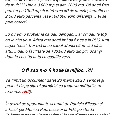
de mult??? Una e 3.000 mp și alta 2000 mp. Că dacă faci
parcări pe 1000 mp îți intră vreo 50 de parcări, înmulțit cu
2.000 euro parcarea, iese 100.000 euro diferența … Vi se
pare corect?
Eu nu am o problemă că dau derogări. Dar ori dau la toți,
ori la nici unul. Adică mie dacă îmi dă fix ce e în PUG sunt
super fericit. Dar mă ia cu capul atunci când văd că la
altul îi dau o facilitate de 100,000 euro din pix, doar și
doar la chestia asta cu spațiile verzi.
O fi sau n-o fi hoție la mijloc…?!?
Vă trimit un document datat 23 martie 2020, semnat și
preluat de pe site-ul primăriei cu toate semnăturile. (n.
red.- vezi
AICI
).
În avizul de oportunitate semnat de Daniela Bilegan și
arhiect șef Monica Pop, necesar la PUZ pe strada