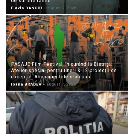
de suflete rănite
Flavia DANCIU
-
august 7, 2026
PASAJE Film Festival, în curând la Bistrița:
Atelier special pentru tineri & 12 proiecții de
excepție. Abonamentele s-au pus...
Ioana BRADEA
-
august 7, 2026