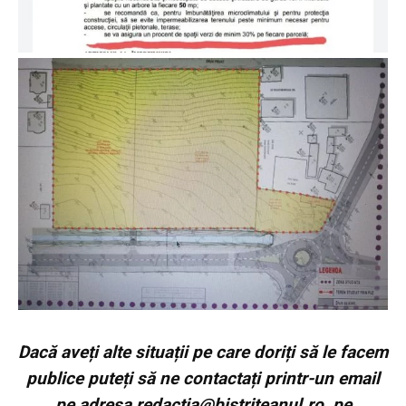
Dacă aveți alte situații pe care doriți să le facem
publice puteți să ne contactați printr-un email
pe adresa
redactia@bistriteanul.ro
, pe