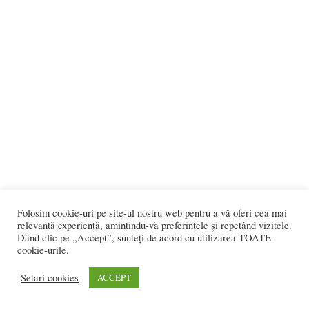
Folosim cookie-uri pe site-ul nostru web pentru a vă oferi cea mai
relevantă experiență, amintindu-vă preferințele și repetând vizitele.
Dând clic pe „Accept”, sunteți de acord cu utilizarea TOATE
cookie-urile.
Setari cookies
ACCEPT
REDACȚIA:
redactia@bistriteanul.ro