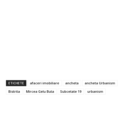
ETICHETE
afaceri imobiliare
ancheta
ancheta Urbanism
Bistrita
Mircea Gelu Buta
Subcetate 19
urbanism