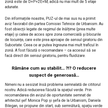
zonă este de D+P+2E+M, adică nu mai mult de 5 etaje
adunate.
Din informațiile noastre, PUZ-ul de mai sus nu a primit
aviz favorabil din partea Comisiei Tehnice de Urbanism. Au
fost obiecții legate de regimul de înălțime (prea multe
etaje) și calea de acces spre zona comercială și blocurile
de locuințe, care este prea aproape de sensul giratoriu din
Subcetate. Ceea ce ar putea îngreuna mai mult traficul în
zonă. A fost făcută o recomandare – ca accesul să se
facă direct din sensul giratoriu, pentru fluidizare.
Rămâne cum au stabilit… ?!? O reducere
suspect de generoasă…
Nimeni nu a sesizat însă problema semnalată de cititorul
nostru. Adică reducerea făcută la spațiul verde. Prin
recomandarea din avizul de oportunitate semnat de
arhitectul șef Monica Pop și șefa de la Urbanism, Daniela
Bilegan, se propune din start, sub semnătură, spațiu verde