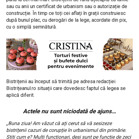
sau cu anii un certificat de urbanism sau o autorizație de
construcție. În timp ce toți cei aflați în grații construiesc
după bunul plac, cu derogări de la lege, acordate din pix,
cu o simplă semnătură.
Bistrițenii au început să trimită pe adresa redacției
Bistrițeanul.ro situații care dovedesc faptul că legea se
aplică diferit.
Actele nu sunt niciodată de ajuns…
„Buna ziua! Am văzut că ați cerut să vă sesizeze
bistrițenii cazuri de corupție în urbanismul din primărie.
Știți cum e? Mulți funcționari, deși sunt pe funcție de zeci