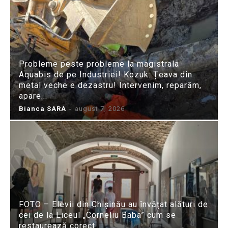
Probleme peste probleme la magistrala
Aquabis de pe Industriei! Kozuk: Țeava din
metal veche e dezastru! Intervenim, reparăm,
apare...
Bianca SARA
-
august 7, 2026
FOTO – Elevii din Chișinău au învățat alături de
cei de la Liceul „Corneliu Baba” cum se
restaurează corect...