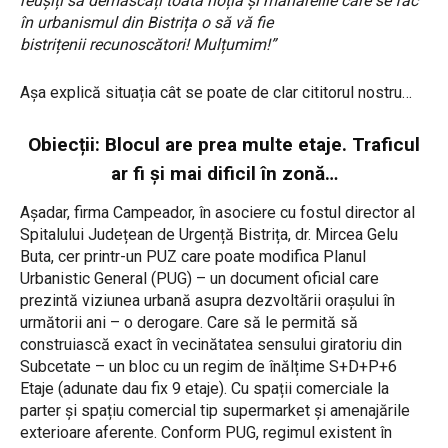
reușiți să demascați toată hoția și mânărelile care se fac
în urbanismul din Bistrița o să vă fie
bistrițenii
recunoscători! Mulțumim!”
Așa explică situația cât se poate de clar cititorul nostru…
Obiecții: Blocul are prea multe etaje. Traficul
ar fi și mai dificil în zonă…
Așadar, firma Campeador, în asociere cu fostul director al
Spitalului Județean de Urgență Bistrița, dr. Mircea Gelu
Buta, cer printr-un PUZ care poate modifica Planul
Urbanistic General (PUG) – un document oficial care
prezintă viziunea urbană asupra dezvoltării orașului în
următorii ani – o derogare. Care să le permită să
construiască exact în vecinătatea sensului giratoriu din
Subcetate – un bloc cu un regim de înălțime S+D+P+6
Etaje (adunate dau fix 9 etaje). Cu spații comerciale la
parter și spațiu comercial tip supermarket și amenajările
exterioare aferente. Conform PUG, regimul existent în