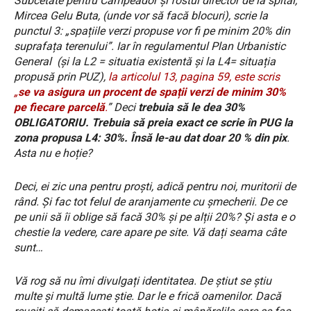
Subcetate pentru Campeador și fostul director de la spital,
Mircea Gelu Buta, (unde vor să facă blocuri), scrie la
punctul 3: „spațiile verzi propuse vor fi pe minim 20% din
suprafața terenului”. Iar în regulamentul Plan Urbanistic
General
(și la L2 = situatia existentă și la L4= situația
propusă prin PUZ),
la articolul 13, pagina 59, este scris
„
se va asigura un procent de spații verzi de minim 30%
pe fiecare parcelă
.
” Deci
trebuia să le dea 30%
OBLIGATORIU. Trebuia să preia exact ce scrie în PUG la
zona propusa L4: 30%. Însă le-au dat doar 20 % din pix
.
Asta nu e hoție?
Deci, ei zic una pentru proști, adică pentru noi, muritorii de
rând. Și fac tot felul de aranjamente cu șmecherii. De ce
pe unii să îi oblige să facă 30% și pe alții 20%? Și asta e o
chestie la vedere, care apare pe site. Vă dați seama câte
sunt…
Vă rog să nu îmi divulgați identitatea. De știut se știu
multe și multă lume știe. Dar le e frică oamenilor. Dacă