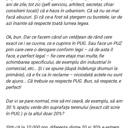
ani de zile, tot zic (șefi serviciu, arhitect, secretar, chiar
consilierii locali) că e haos în urbanism. Că să nu se mai
facă abuzuri. Și că ce-a fost să ștergem cu buretele, iar de
azi înainte să respecte toată lumea legea.
Ok, bun. Dar ce facem când un cetățean de rând cere
exact ce i se cuvine, ce e cuprins în PUG. Sau face un PUZ
prin care cere o derogare conform legii – că de asta îl
face, e perfect legal – fie cere etaje mai multe, fie
schimbarea specificului, de exemplu din industrial în
comercial, etc… Și i se spune (după îndelungi drumuri la
primărie), că e fix ca în reclame – niciodată actele nu sunt
de ajuns… Că trebuie sa respecte PUG. Bun, să respecte, e
perfect!
Dar vi se pare normal, mie să-mi ceară, de exemplu, să am
30 % spațiu verde din suprafața terenului (exact cât scrie
în PUG ) și la altul doar 20%?
Știți că la 10.000 mp, diferența dintre 20 și 30% e extrem