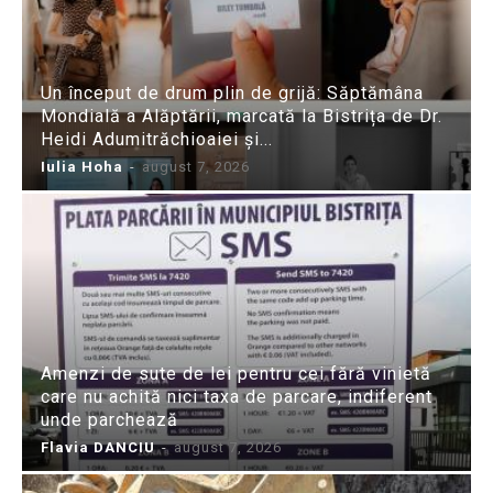
Un început de drum plin de grijă: Săptămâna
Mondială a Alăptării, marcată la Bistrița de Dr.
Heidi Adumitrăchioaiei și...
Iulia Hoha
-
august 7, 2026
Amenzi de sute de lei pentru cei fără vinietă
care nu achită nici taxa de parcare, indiferent
unde parchează
Flavia DANCIU
-
august 7, 2026