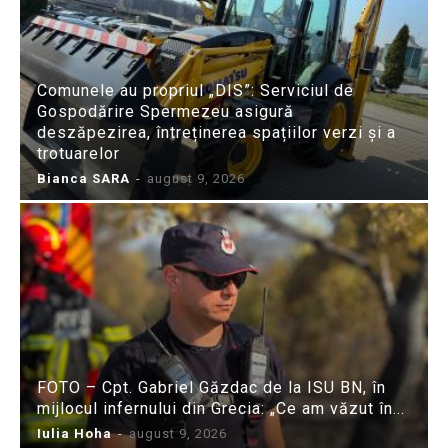
Comunele au propriul „DIS”: Serviciul de
Gospodărire Spermezeu asigură
deszăpezirea, întreținerea spațiilor verzi și a
trotuarelor
Bianca SARA
-
august 9, 2026
FOTO – Cpt. Gabriel Găzdac de la ISU BN, în
mijlocul infernului din Grecia: „Ce am văzut în...
Iulia Hoha
-
august 9, 2026