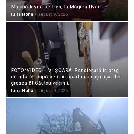
Mașină lovită de tren, la Măgura Ilvei!
Iulia Hoha
-
august 9, 2026
FOTO/VIDEO – VIIȘOARA: Pensionară în prag
de infarct, după ce i-au spart mascații ușa, din
greșeală! Căutau vecinii…
Iulia Hoha
-
august 9, 2026