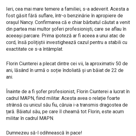
Ieri, cea mai mare temere a familiei, s-a adeverit. Acesta a
fost găsit fără suflare, într-o benzinărie în apropiere de
orașul Nancy. Confirmarea că e chiar bărbatul căutat a venit
din partea mai multor șoferi profesioniști, care se aflau în
aceeași parcare. Prima ipoteză ar fi aceea a unui atac de
cord, însă polițiștii investighează cazul pentru a stabili cu
exactitate ce s-a întâmplat.
Florin Ciunterei a plecat dintre cei vii, la aproximativ 50 de
ani, lăsând în urmă o soție îndoliată și un băiat de 22 de
ani.
Înainte de a fi șofer profesionist, Florin Ciunterei a lucrat în
cadrul MAPN, fiind militar. Acesta avea o relație foarte
strânsă cu unicul său fiu, căruia i-a transmis dragostea de
țară. Băiatul său, pe care îl cheamă tot Florin, este acum
militar în cadrul MAPN.
Dumnezeu să-l odihnească în pace!