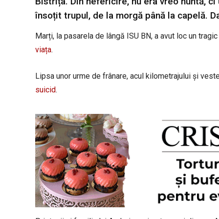
Bistrița. Din nefericire, nu era vreo nuntă, ci
însoțit trupul, de la morgă până la capelă. 
Marți, la pasarela de lângă ISU BN, a avut loc un tragi
viața
.
Lipsa unor urme de frânare, acul kilometrajului și veste
suicid
.