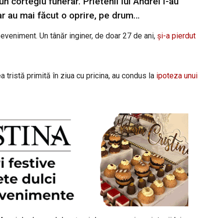
 un cortegiu funerar. Prietenii lui Andrei i-au
Dar au mai făcut o oprire, pe drum…
c eveniment. Un tânăr inginer, de doar 27 de ani,
și-a pierdut
a tristă primită în ziua cu pricina, au condus la
ipoteza unui