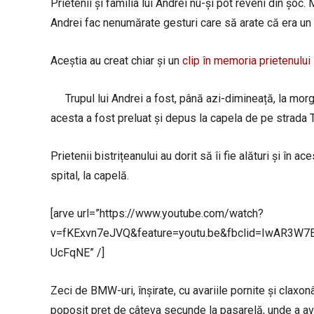
Prietenii și familia lui Andrei nu-și pot reveni din șoc.
Andrei fac nenumărate gesturi care să arate că era un
Aceștia au creat chiar și un
clip în memoria prietenului 
Trupul lui Andrei a fost, până azi-dimineață, la mor
acesta a fost preluat și depus la capela de pe strada T
Prietenii bistrițeanului au dorit să îi fie alături și în
spital, la capelă.
[arve url=”https://www.youtube.com/watch?
v=fKExvn7eJVQ&feature=youtu.be&fbclid=IwAR3W7
UcFqNE” /]
Zeci de BMW-uri, înșirate, cu avariile pornite și claxon
poposit preț de câteva secunde la pasarelă, unde a avu