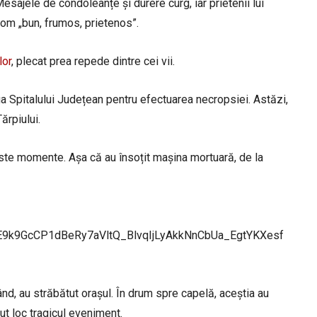
 Mesajele de condoleanțe și durere curg, iar prietenii lui
 om „bun, frumos, prietenos”.
lor
, plecat prea repede dintre cei vii.
ga Spitalului Județean pentru efectuarea necropsiei. Astăzi,
ărpiului.
 aceste momente. Așa că au însoțit mașina mortuară, de la
E9k9GcCP1dBeRy7aVltQ_BlvqIjLyAkkNnCbUa_EgtYKXesf
ând, au străbătut orașul. În drum spre capelă, aceștia au
t loc tragicul eveniment.