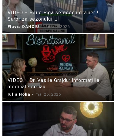
VIDEO – Băile Figa se deschid vineri!
Surpriza sezonului:...
Flavia DANCIU
-
iunie 9, 2026
VIDEO – Dr. Vasile Grajdu: Informațiile
medicale se iau...
Iulia Hoha
-
mai 26, 2026