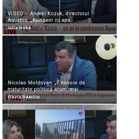
VIDEO – Andrei Kozuk, directorul
Aquabis: „Ajungem cu apa...
Iulia Hoha
-
iulie 21, 2026
Nicolae Moldovan: „E nevoie de
maturitate politică acum, mai...
Flavia DANCIU
-
iunie 10, 2026