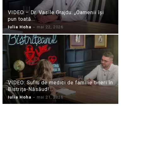
VIDEO – Dr. Vasile Grajdu: „Oamenii își
pun toată...
Iulia Hoha
-
mai 22, 2026
VIDEO: Suflu de medici de familie tineri în
Bistrița-Năsăud!...
Iulia Hoha
-
mai 21, 2026