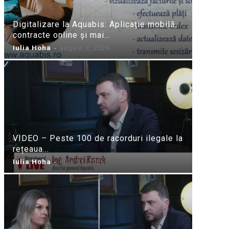
Digitalizare la Aquabis: Aplicație mobilă,
contracte online și mai...
Iulia Hoha
-
august 3, 2026
VIDEO – Peste 100 de racorduri ilegale la
rețeaua...
Iulia Hoha
-
iulie 31, 2026