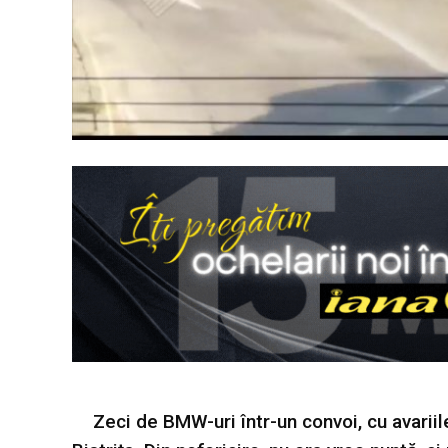
Zeci de BMW-uri într-un convoi, cu avariil