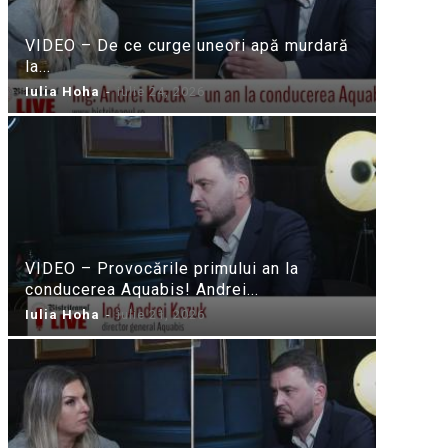
VIDEO – De ce curge uneori apă murdară
la...
Iulia Hoha
-
iulie 24, 2026
VIDEO – Provocările primului an la
conducerea Aquabis! Andrei...
Iulia Hoha
-
iulie 21, 2026