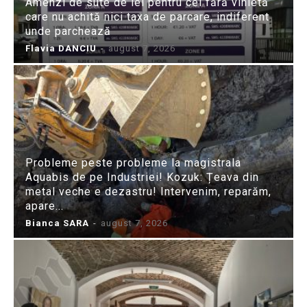
Amenzi de sute de lei pentru cei fără vinietă
care nu achită nici taxa de parcare, indiferent
unde parchează
Flavia DANCIU
-
august 7, 2026
Probleme peste probleme la magistrala
Aquabis de pe Industriei! Kozuk: Țeava din
metal veche e dezastru! Intervenim, reparăm,
apare...
Bianca SARA
-
august 7, 2026