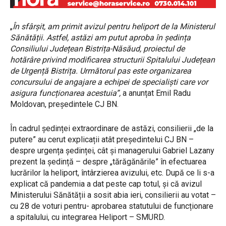
„
În sfârșit, am primit avizul pentru heliport de la Ministerul
Sănătății. Astfel, astăzi am putut aproba în ședința
Consiliului Județean Bistrița-Năsăud, proiectul de
hotărâre privind modificarea structurii Spitalului Județean
de Urgență Bistrița. Următorul pas este organizarea
concursului de angajare a echipei de specialiști care vor
asigura funcționarea acestuia”,
a anunțat Emil Radu
Moldovan, președintele CJ BN.
În cadrul ședinței extraordinare de astăzi, consilierii „de la
putere” au cerut explicații atât președintelui CJ BN –
despre urgența ședinței, cât și managerului Gabriel Lazany
prezent la ședință – despre „tărăgănările” în efectuarea
lucrărilor la heliport, întârzierea avizului, etc. După ce li s-a
explicat că pandemia a dat peste cap totul, și că avizul
Ministerului Sănătății a sosit abia ieri, consilierii au votat –
cu 28 de voturi pentru- aprobarea statutului de funcționare
a spitalului, cu integrarea Heliport – SMURD.