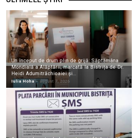
Un început de drum plin de grijă: Săptămâna
Mondială a Alăptării, marcată la Bistrița de Dr.
Heidi Adumitrăchioaiei și...
Iulia Hoha
-
august 7, 2026