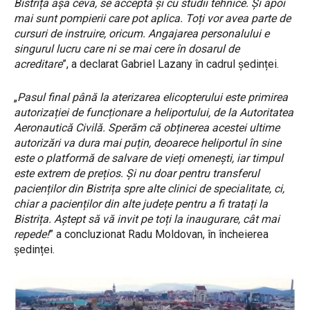
Bistrița așa ceva, se acceptă și cu studii tehnice. Și apoi
mai sunt pompierii care pot aplica. Toți vor avea parte de
cursuri de instruire, oricum. Angajarea personalului e
singurul lucru care ni se mai cere în dosarul de
acreditare
”, a declarat Gabriel Lazany în cadrul ședinței.
„
Pasul final până la aterizarea elicopterului este primirea
autorizației de funcționare a heliportului, de la Autoritatea
Aeronautică Civilă. Sperăm că obținerea acestei ultime
autorizări va dura mai puțin, deoarece heliportul în sine
este o platformă de salvare de vieți omenești, iar timpul
este extrem de prețios. Și nu doar pentru transferul
pacienților din Bistrița spre alte clinici de specialitate, ci,
chiar a pacienților din alte județe pentru a fi tratați la
Bistrița. Aștept să vă invit pe toți la inaugurare, cât mai
repede!
” a concluzionat Radu Moldovan, în încheierea
ședinței.