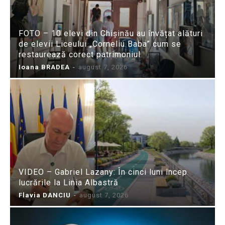
FOTO – 10 elevi din Chișinău au învățat alături
de elevii Liceului „Corneliu Baba” cum se
restaurează corect patrimoniul
Ioana BRADEA
-
august 7, 2026
VIDEO – Gabriel Lazany: În cinci luni încep
lucrările la Linia Albastră
Flavia DANCIU
-
august 7, 2026