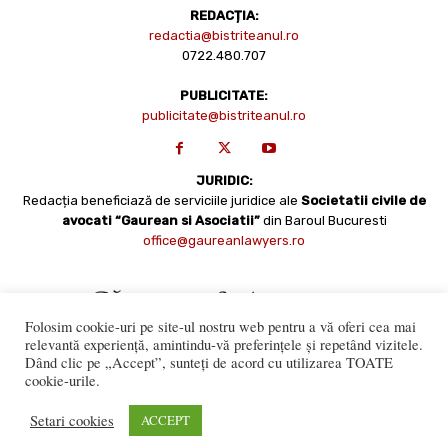
REDACȚIA:
redactia@bistriteanul.ro
0722.480.707
PUBLICITATE:
publicitate@bistriteanul.ro
JURIDIC:
Redacția beneficiază de serviciile juridice ale
Societatii civile de
avocati “Gaurean si Asociatii”
din Baroul Bucuresti
office@gaureanlawyers.ro
Folosim cookie-uri pe site-ul nostru web pentru a vă oferi cea mai
relevantă experiență, amintindu-vă preferințele și repetând vizitele.
Dând clic pe „Accept”, sunteți de acord cu utilizarea TOATE
cookie-urile.
Reproducerea totală sau parțială a materialelor este permisă
numai cu acordul expres al Bistriteanul.Ro. © Copyright 2008 -
Setari cookies
ACCEPT
2021 Bistrițeanul.ro
Made with ♥ by
201.ro