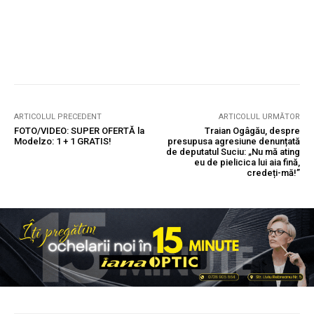
ARTICOLUL PRECEDENT
ARTICOLUL URMĂTOR
FOTO/VIDEO: SUPER OFERTĂ la
Traian Ogâgău, despre
Modelzo: 1 + 1 GRATIS!
presupusa agresiune denunțată
de deputatul Suciu: „Nu mă ating
eu de pielicica lui aia fină,
credeți-mă!”