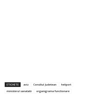
ETICHETE
aviz
Consiliul Judetean
heliport
ministerul sanatatii
organigrama functionare