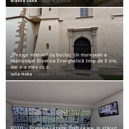
Bianca SARA
-
august 7, 2026
„Design interior” cu bucluc: Un mureșean a
reamenajat Biserica Evanghelică timp de 5 ore,
dar s-a ales cu o...
Iulia Hoha
-
august 6, 2026
FOTO – Primarul Lazany: Bistrița are, în sfârșit,