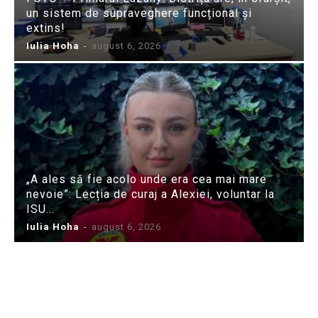
un sistem de supraveghere funcțional și
extins!
Iulia Hoha
-
august 6, 2026
„A ales să fie acolo unde era cea mai mare
nevoie”: Lecția de curaj a Alexiei, voluntar la
ISU...
Iulia Hoha
-
august 6, 2026