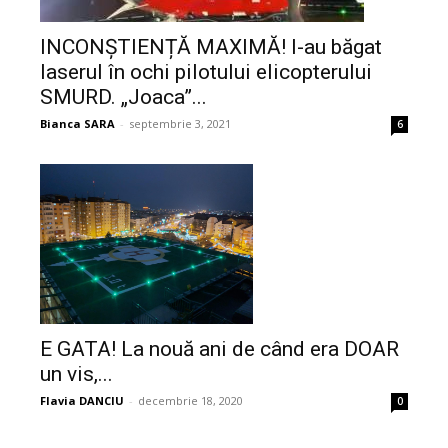
INCONȘTIENȚĂ MAXIMĂ! I-au băgat
laserul în ochi pilotului elicopterului
SMURD. „Joaca”...
Bianca SARA
-
septembrie 3, 2021
6
E GATA! La nouă ani de când era DOAR
un vis,...
Flavia DANCIU
-
decembrie 18, 2020
0