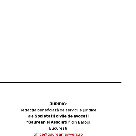
JURIDIC:
Redacția beneficiază de serviciile juridice
ale
Societatii civile de avocati
“Gaurean si Asociatii”
din Baroul
Bucuresti
office@gaureanlawyers.ro