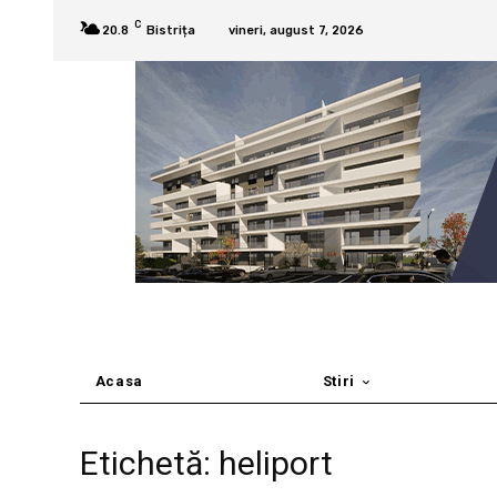
C
20.8
Bistrița
vineri, august 7, 2026
Acasa
Stiri
Etichetă: heliport