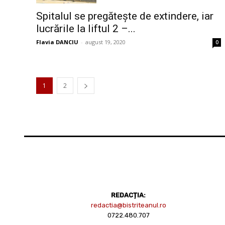
Spitalul se pregătește de extindere, iar
lucrările la liftul 2 –...
Flavia DANCIU
-
august 19, 2020
0
1
2
REDACȚIA:
redactia@bistriteanul.ro
0722.480.707