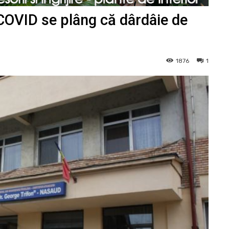
COVID se plâng că dârdâie de
1876
1