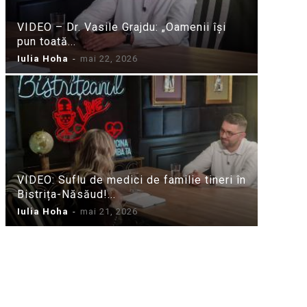
VIDEO – Dr. Vasile Grajdu: „Oamenii își
pun toată...
Iulia Hoha
-
mai 22, 2026
VIDEO: Suflu de medici de familie tineri în
Bistrița-Năsăud!...
Iulia Hoha
-
mai 21, 2026