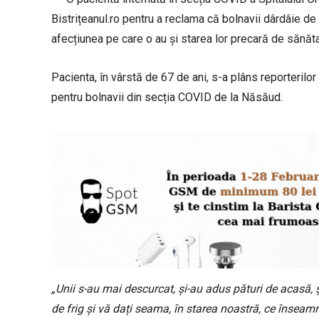
Bistrițeanul.ro pentru a reclama că bolnavii dârdâie de f
afecțiunea pe care o au și starea lor precară de sănăta
Pacienta, în vârstă de 67 de ani, s-a plâns reporterilor
pentru bolnavii din secția COVID de la Năsăud.
„Unii s-au mai descurcat, și-au adus pături de acasă, ș
de frig și vă dați seama, în starea noastră, ce înseam