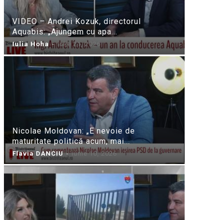
VIDEO – Andrei Kozuk, directorul
Aquabis: „Ajungem cu apa...
Iulia Hoha
-
iulie 21, 2026
Nicolae Moldovan: „E nevoie de
maturitate politică acum, mai...
Flavia DANCIU
-
iunie 10, 2026