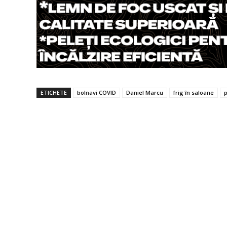
ETICHETE
bolnavi COVID
Daniel Marcu
frig în saloane
p