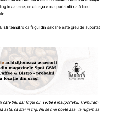
rig în saloane, iar situația e insuportabilă dată fiind
te.
 Bistrițeanul.ro că frigul din saloane este greu de suportat
i câte trei, dar frigul din secție e insuportabil. Tremurăm
nă asta, să stai în frig. Nu se mai poate așa, vă rugăm să