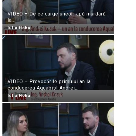
VIDEO – De ce curge uneori apă murdară
la...
Iulia Hoha
-
iulie 24, 2026
VIDEO – Provocările primului an la
conducerea Aquabis! Andrei...
Iulia Hoha
-
iulie 21, 2026