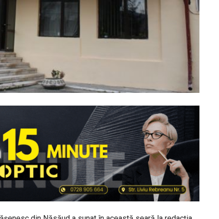
Orășenesc din Năsăud a sunat în această seară la redacția