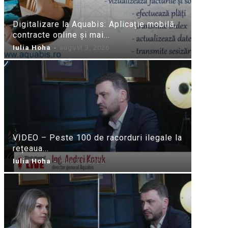
Digitalizare la Aquabis: Aplicație mobilă,
contracte online și mai...
Iulia Hoha
-
august 3, 2026
VIDEO – Peste 100 de racorduri ilegale la
rețeaua...
Iulia Hoha
-
iulie 31, 2026