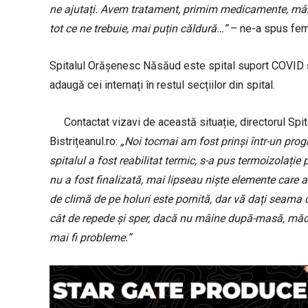
ne ajutați. Avem tratament, primim medicamente, mâncar
tot ce ne trebuie, mai puțin căldură…”
– ne-a spus fem
Spitalul Orășenesc Năsăud este spital suport COVID și 
adaugă cei internați în restul secțiilor din spital.
Contactat vizavi de această situație, directorul Sp
Bistrițeanul.ro:
„Noi tocmai am fost prinși într-un prog
spitalul a fost reabilitat termic, s-a pus termoizolație p
nu a fost finalizată, mai lipseau niște elemente care 
de climă de pe holuri este pornită, dar vă dați seam
cât de repede și sper, dacă nu mâine după-masă, măcar
mai fi probleme.”