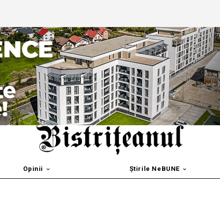
Opinii
Știrile NeBUNE