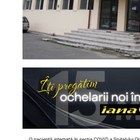
O pacientă internată în secția COVID a Spitalului 