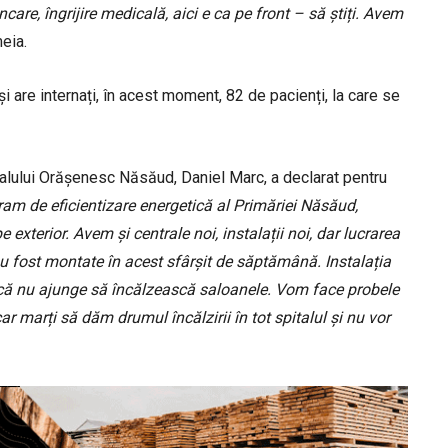
e, îngrijire medicală, aici e ca pe front – să știți. Avem
eia.
are internați, în acest moment, 82 de pacienți, la care se
italului Orășenesc Năsăud, Daniel Marc, a declarat pentru
ram de eficientizare energetică al Primăriei Năsăud,
e exterior. Avem și centrale noi, instalații noi, dar lucrarea
au fost montate în acest sfârșit de săptămână. Instalația
a că nu ajunge să încălzească saloanele. Vom face probele
 marți să dăm drumul încălzirii în tot spitalul și nu vor