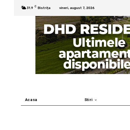
C
31.9
Bistrița
vineri, august 7, 2026
Acasa
Stiri