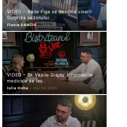
VIDEO – Băile Figa se deschid vineri!
Surpriza sezonului:...
Flavia DANCIU
-
iunie 9, 2026
VIDEO – Dr. Vasile Grajdu: Informațiile
medicale se iau...
Iulia Hoha
-
mai 26, 2026