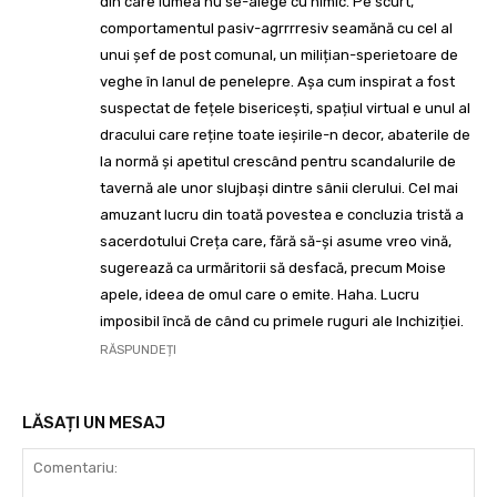
din care lumea nu se-alege cu nimic. Pe scurt,
comportamentul pasiv-agrrrresiv seamănă cu cel al
unui șef de post comunal, un milițian-sperietoare de
veghe în lanul de penelepre. Așa cum inspirat a fost
suspectat de fețele bisericești, spațiul virtual e unul al
dracului care reține toate ieșirile-n decor, abaterile de
la normă și apetitul crescând pentru scandalurile de
tavernă ale unor slujbași dintre sânii clerului. Cel mai
amuzant lucru din toată povestea e concluzia tristă a
sacerdotului Creța care, fără să-și asume vreo vină,
sugerează ca urmăritorii să desfacă, precum Moise
apele, ideea de omul care o emite. Haha. Lucru
imposibil încă de când cu primele ruguri ale Inchiziției.
RĂSPUNDEȚI
LĂSAȚI UN MESAJ