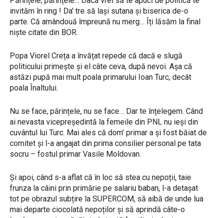
Părințele, părințele… Dacă vrei să te apuci de politică te
invităm în ring ! Da’ tre să lași sutana și biserica de-o
parte. Că amândouă împreună nu merg… Îți lăsăm la final
niște citate din BOR.
Popa Viorel Creța a învățat repede că dacă e slugă
politicului primește și el câte ceva, după nevoi. Așa că
astăzi pupă mai mult poala primarului Ioan Turc, decât
poala Înaltului.
Nu se face, părințele, nu se face… Dar te înțelegem. Când
ai nevasta vicepreședintă la femeile din PNL nu ieși din
cuvântul lui Turc. Mai ales că dom’ primar a și fost băiat de
comitet și l-a angajat din prima consilier personal pe tata
socru – fostul primar Vasile Moldovan.
Și apoi, când s-a aflat că în loc să stea cu nepoții, taie
frunza la câini prin primărie pe salariu baban, l-a detașat
tot pe obrazul subțire la SUPERCOM, să aibă de unde lua
mai departe ciocolată nepoților și să aprindă câte-o