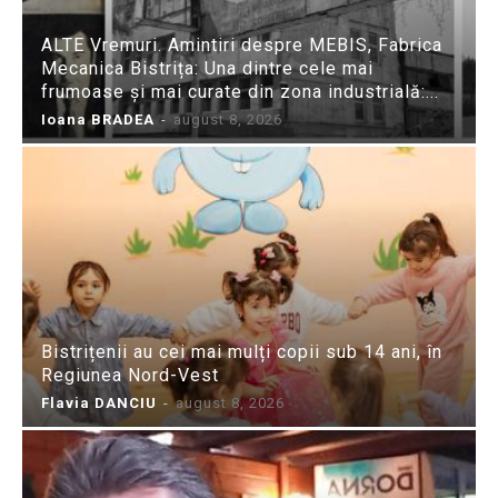
ALTE Vremuri. Amintiri despre MEBIS, Fabrica
Mecanica Bistrița: Una dintre cele mai
frumoase și mai curate din zona industrială:...
Ioana BRADEA
-
august 8, 2026
Bistrițenii au cei mai mulți copii sub 14 ani, în
Regiunea Nord-Vest
Flavia DANCIU
-
august 8, 2026