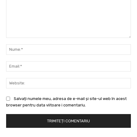
Comentariu:
Nu
Ema
Web
Salvați numele meu, adresa de e-mail și site-ul web în acest
browser pentru data viitoare i comentariu.