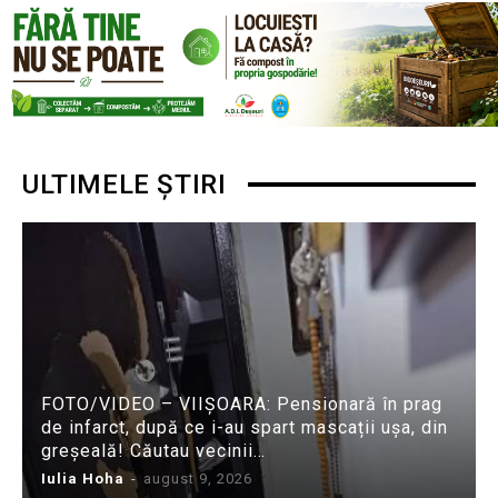
ULTIMELE ȘTIRI
FOTO/VIDEO – VIIȘOARA: Pensionară în prag
de infarct, după ce i-au spart mascații ușa, din
greșeală! Căutau vecinii…
Iulia Hoha
-
august 9, 2026