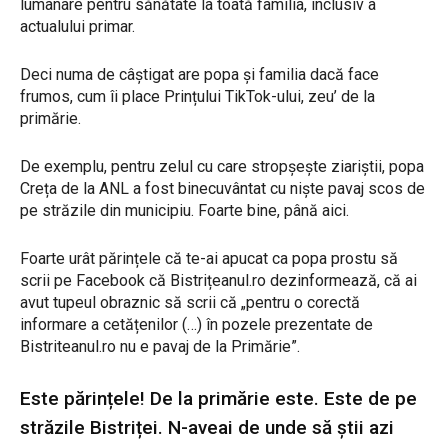
lumânare pentru sănătate la toată familia, inclusiv a
actualului primar.
Deci numa de câștigat are popa și familia dacă face
frumos, cum îi place Prințului TikTok-ului, zeu’ de la
primărie.
De exemplu, pentru zelul cu care stropșește ziariștii, popa
Creța de la ANL a fost binecuvântat cu niște pavaj scos de
pe străzile din municipiu. Foarte bine, până aici.
Foarte urât părințele că te-ai apucat ca popa prostu să
scrii pe Facebook că Bistrițeanul.ro dezinformează, că ai
avut tupeul obraznic să scrii că „pentru o corectă
informare a cetățenilor (…) în pozele prezentate de
Bistriteanul.ro nu e pavaj de la Primărie”.
Este părințele! De la primărie este. Este de pe
străzile Bistriței. N-aveai de unde să știi azi