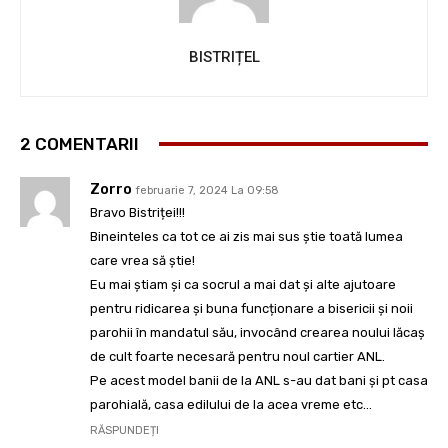
BISTRIȚEL
2 COMENTARII
Zorro
februarie 7, 2024 La 09:58
Bravo Bistriței!!!
Bineinteles ca tot ce ai zis mai sus știe toată lumea
care vrea să știe!
Eu mai știam și ca socrul a mai dat și alte ajutoare
pentru ridicarea și buna funcționare a bisericii și noii
parohii în mandatul său, invocând crearea noului lăcaș
de cult foarte necesară pentru noul cartier ANL.
Pe acest model banii de la ANL s-au dat bani și pt casa
parohială, casa edilului de la acea vreme etc…
RĂSPUNDEȚI