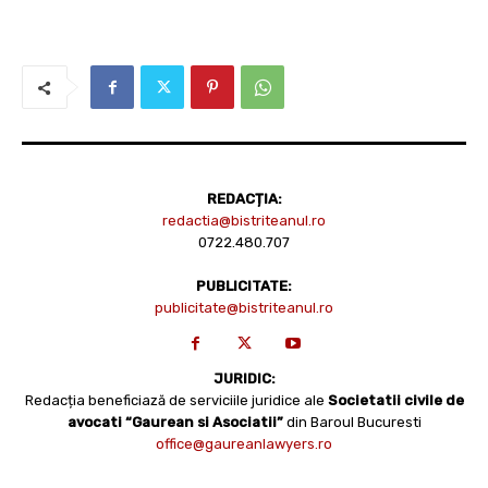
REDACȚIA:
redactia@bistriteanul.ro
0722.480.707
PUBLICITATE:
publicitate@bistriteanul.ro
JURIDIC:
Redacția beneficiază de serviciile juridice ale
Societatii civile de
avocati “Gaurean si Asociatii”
din Baroul Bucuresti
office@gaureanlawyers.ro