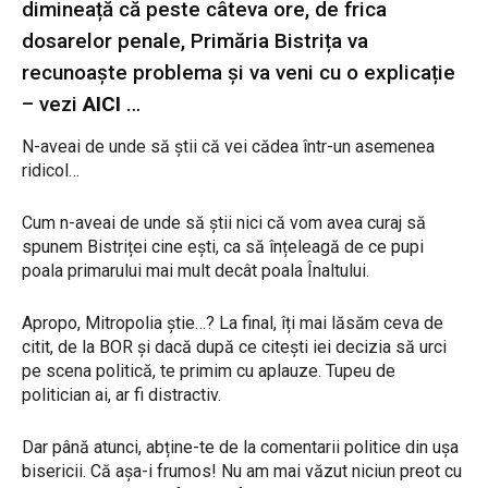
dimineață că peste câteva ore, de frica
dosarelor penale, Primăria Bistrița va
recunoaște problema și va veni cu o explicație
– vezi
AICI
…
N-aveai de unde să știi că vei cădea într-un asemenea
ridicol…
Cum n-aveai de unde să știi nici că vom avea curaj să
spunem Bistriței cine ești, ca să înțeleagă de ce pupi
poala primarului mai mult decât poala Înaltului.
Apropo, Mitropolia știe…? La final, îți mai lăsăm ceva de
citit, de la BOR și dacă după ce citești iei decizia să urci
pe scena politică, te primim cu aplauze. Tupeu de
politician ai, ar fi distractiv.
Dar până atunci, abține-te de la comentarii politice din ușa
bisericii. Că așa-i frumos! Nu am mai văzut niciun preot cu