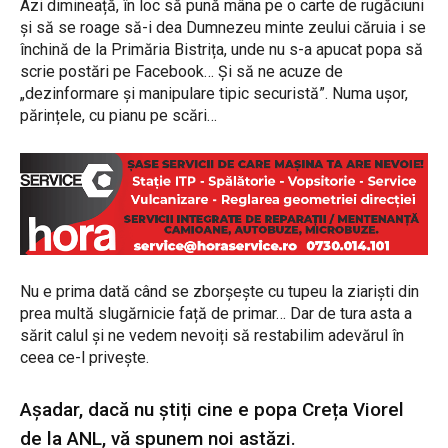
Azi dimineață, în loc să pună mâna pe o carte de rugăciuni
și să se roage să-i dea Dumnezeu minte zeului căruia i se
închină de la Primăria Bistrița, unde nu s-a apucat popa să
scrie postări pe Facebook… Și să ne acuze de
„dezinformare și manipulare tipic securistă”. Numa ușor,
părințele, cu pianu pe scări…
Nu e prima dată când se zborșește cu tupeu la ziariști din
prea multă slugărnicie față de primar… Dar de tura asta a
sărit calul și ne vedem nevoiți să restabilim adevărul în
ceea ce-l privește.
Așadar, dacă nu știți cine e popa Creța Viorel
de la ANL, vă spunem noi astăzi.