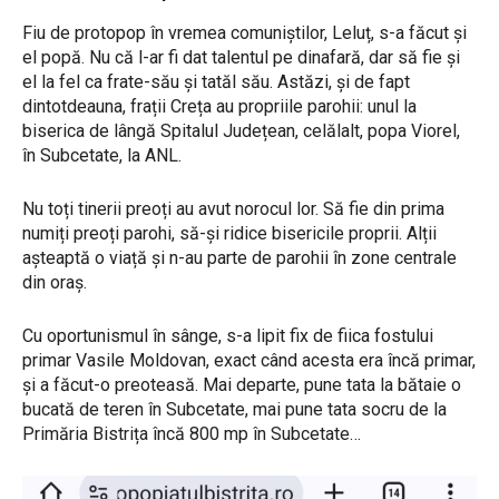
Fiu de protopop în vremea comuniștilor, Leluț, s-a făcut și
el popă. Nu că l-ar fi dat talentul pe dinafară, dar să fie și
el la fel ca frate-său și tatăl său. Astăzi, și de fapt
dintotdeauna, frații Creța au propriile parohii: unul la
biserica de lângă Spitalul Județean, celălalt, popa Viorel,
în Subcetate, la ANL.
Nu toți tinerii preoți au avut norocul lor. Să fie din prima
numiți preoți parohi, să-și ridice bisericile proprii. Alții
așteaptă o viață și n-au parte de parohii în zone centrale
din oraș.
Cu oportunismul în sânge, s-a lipit fix de fiica fostului
primar Vasile Moldovan, exact când acesta era încă primar,
și a făcut-o preoteasă. Mai departe, pune tata la bătaie o
bucată de teren în Subcetate, mai pune tata socru de la
Primăria Bistrița încă 800 mp în Subcetate…