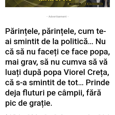
- Advertisement -
Părințele, părințele, cum te-
ai smintit de la politică… Nu
că să nu faceți ce face popa,
mai grav, să nu cumva să vă
luați după popa Viorel Creța,
că s-a smintit de tot… Prinde
deja fluturi pe câmpii, fără
pic de grație.