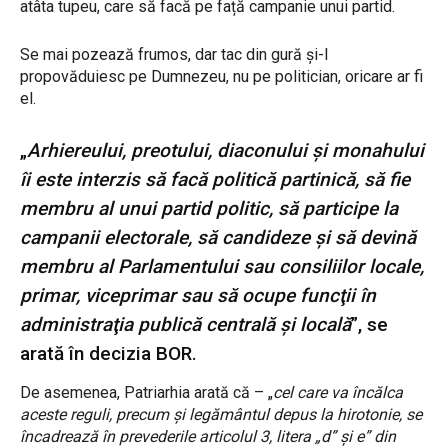
atâta tupeu, care să facă pe față campanie unui partid.
Se mai pozează frumos, dar tac din gură și-l
propovăduiesc pe Dumnezeu, nu pe politician, oricare ar fi
el.
„
Arhiereului, preotului, diaconului şi monahului
îi este interzis să facă politică partinică, să fie
membru al unui partid politic, să participe la
campanii electorale, să candideze şi să devină
membru al Parlamentului sau consiliilor locale,
primar, viceprimar sau să ocupe funcţii în
administraţia publică centrală şi locală
”, se
arată în decizia BOR.
De asemenea, Patriarhia arată că – „
cel care va încălca
aceste reguli, precum şi legământul depus la hirotonie, se
încadrează în prevederile articolul 3, litera „d” şi e” din