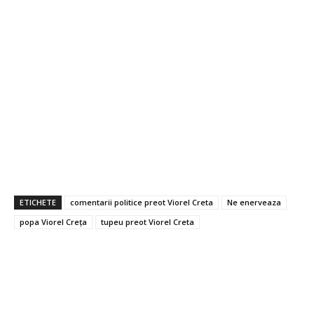
ETICHETE
comentarii politice preot Viorel Creta
Ne enerveaza
popa Viorel Creța
tupeu preot Viorel Creta