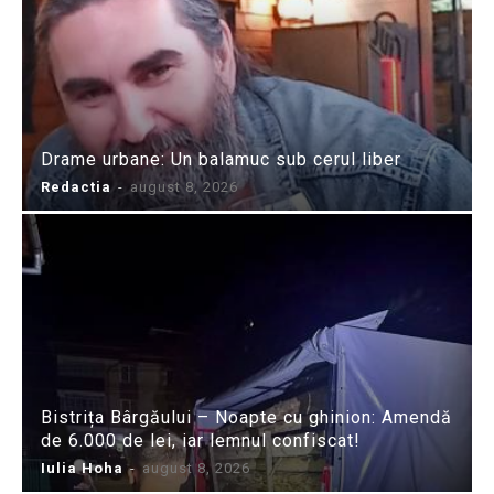
Drame urbane: Un balamuc sub cerul liber
Redactia
-
august 8, 2026
Bistrița Bârgăului – Noapte cu ghinion: Amendă
de 6.000 de lei, iar lemnul confiscat!
Iulia Hoha
-
august 8, 2026