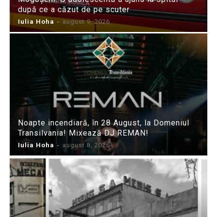
după ce a căzut de pe scuter
Iulia Hoha
-
august 9, 2026
Noapte incendiară, în 28 August, la Domeniul
Transilvania! Mixează DJ REMAN!
Iulia Hoha
-
august 8, 2026