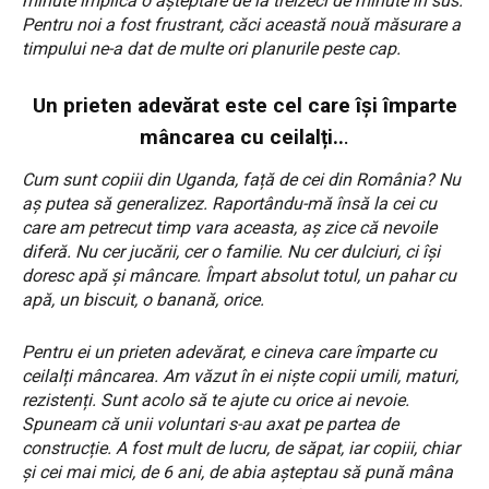
minute implică o așteptare de la treizeci de minute în sus.
Pentru noi a fost frustrant, căci această nouă măsurare a
timpului ne-a dat de multe ori planurile peste cap.
Un prieten adevărat este cel care îşi împarte
mâncarea cu ceilalți..
.
Cum sunt copiii din Uganda, față de cei din România? Nu
aș putea să generalizez. Raportându-mă însă la cei cu
care am petrecut timp vara aceasta, aș zice că nevoile
diferă. Nu cer jucării, cer o familie. Nu cer dulciuri, ci își
doresc apă și mâncare. Împart absolut totul, un pahar cu
apă, un biscuit, o banană, orice.
Pentru ei un prieten adevărat, e cineva care împarte cu
ceilalți mâncarea. Am văzut în ei niște copii umili, maturi,
rezistenți. Sunt acolo să te ajute cu orice ai nevoie.
Spuneam că unii voluntari s-au axat pe partea de
construcție. A fost mult de lucru, de săpat, iar copiii, chiar
și cei mai mici, de 6 ani, de abia așteptau să pună mâna