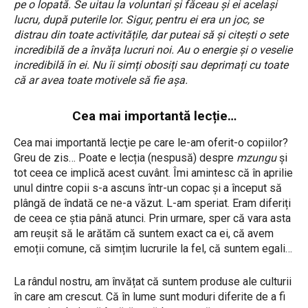
pe o lopată. Se uitau la voluntari și făceau și ei același
lucru, după puterile lor. Sigur, pentru ei era un joc, se
distrau din toate activitățile, dar puteai să și citești o sete
incredibilă de a învăța lucruri noi. Au o energie și o veselie
incredibilă în ei. Nu îi simți obosiți sau deprimați cu toate
că ar avea toate motivele să fie așa.
Cea mai importantă lecție…
Cea mai importantă lecţie pe care le-am oferit-o copiilor?
Greu de zis… Poate e lecția (nespusă) despre
mzungu
și
tot ceea ce implică acest cuvânt. Îmi amintesc că în aprilie
unul dintre copii s-a ascuns într-un copac și a început să
plângă de îndată ce ne-a văzut. L-am speriat. Eram diferiți
de ceea ce știa până atunci. Prin urmare, sper că vara asta
am reușit să le arătăm că suntem exact ca ei, că avem
emoții comune, că simțim lucrurile la fel, că suntem egali…
La rândul nostru, am învățat că suntem produse ale culturii
în care am crescut. Că în lume sunt moduri diferite de a fi