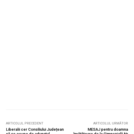
ARTICOLUL PRECEDENT
ARTICOLUL URMĂTOR
Liberalii cer Consiliului Județean
MESAJ pentru doamna
să se ocupe de adunatul
învățătoare de la Gimnazială Nr