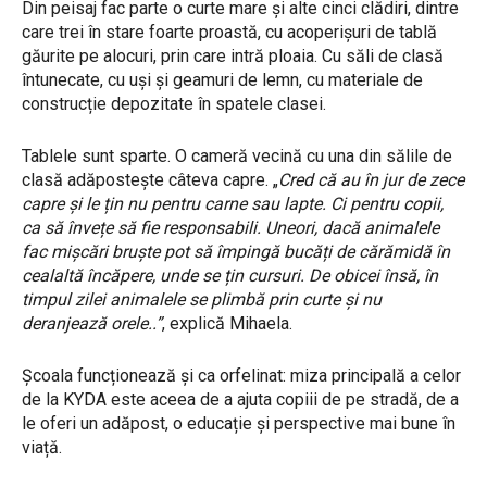
Din peisaj fac parte o curte mare și alte cinci clădiri, dintre
care trei în stare foarte proastă, cu acoperișuri de tablă
găurite pe alocuri, prin care intră ploaia. Cu săli de clasă
întunecate, cu uși și geamuri de lemn, cu materiale de
construcție depozitate în spatele clasei.
Tablele sunt sparte. O cameră vecină cu una din sălile de
clasă adăpostește câteva capre. „
Cred că au în jur de zece
capre și le țin nu pentru carne sau lapte. Ci pentru copii,
ca să învețe să fie responsabili. Uneori, dacă animalele
fac mișcări bruște pot să împingă bucăți de cărămidă în
cealaltă încăpere, unde se țin cursuri. De obicei însă, în
timpul zilei animalele se plimbă prin curte și nu
deranjează orele..”
, explică Mihaela.
Școala funcționează și ca orfelinat: miza principală a celor
de la KYDA este aceea de a ajuta copiii de pe stradă, de a
le oferi un adăpost, o educație și perspective mai bune în
viață.