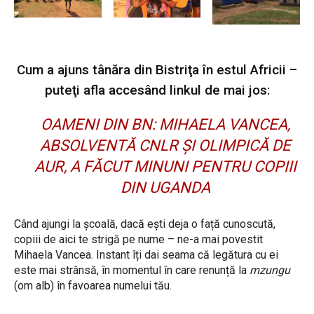
Cum a ajuns tânăra din Bistriţa în estul Africii –
puteţi afla accesând linkul de mai jos:
OAMENI DIN BN: MIHAELA VANCEA,
ABSOLVENTĂ CNLR ŞI OLIMPICĂ DE
AUR, A FĂCUT MINUNI PENTRU COPIII
DIN UGANDA
Când ajungi la școală, dacă ești deja o față cunoscută,
copiii de aici te strigă pe nume – ne-a mai povestit
Mihaela Vancea. Instant îți dai seama că legătura cu ei
este mai strânsă, în momentul în care renunță la
mzungu
(om alb) în favoarea numelui tău.