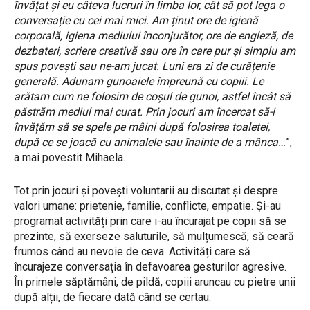
învățat și eu câteva lucruri în limba lor, cât să pot lega o
conversație cu cei mai mici. Am ținut ore de igienă
corporală, igiena mediului înconjurător, ore de engleză, de
dezbateri, scriere creativă sau ore în care pur și simplu am
spus povești sau ne-am jucat. Luni era zi de curățenie
generală. Adunam gunoaiele împreună cu copiii. Le
arătam cum ne folosim de coșul de gunoi, astfel încât să
păstrăm mediul mai curat. Prin jocuri am încercat să-i
învățăm să se spele pe mâini după folosirea toaletei,
după ce se joacă cu animalele sau înainte de a mânca…
”,
a mai povestit Mihaela.
Tot prin jocuri și povești voluntarii au discutat și despre
valori umane: prietenie, familie, conflicte, empatie. Și-au
programat activități prin care i-au încurajat pe copii să se
prezinte, să exerseze saluturile, să mulțumescă, să ceară
frumos când au nevoie de ceva. Activități care să
încurajeze conversația în defavoarea gesturilor agresive.
În primele săptămâni, de pildă, copiii aruncau cu pietre unii
după alții, de fiecare dată când se certau.