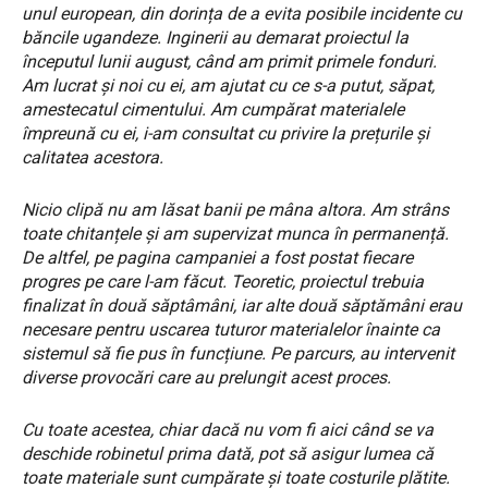
unul european, din dorința de a evita posibile incidente cu
băncile ugandeze. Inginerii au demarat proiectul la
începutul lunii august, când am primit primele fonduri.
Am lucrat și noi cu ei, am ajutat cu ce s-a putut, săpat,
amestecatul cimentului. Am cumpărat materialele
împreună cu ei, i-am consultat cu privire la prețurile și
calitatea acestora.
Nicio clipă nu am lăsat banii pe mâna altora. Am strâns
toate chitanțele și am supervizat munca în permanență.
De altfel, pe pagina campaniei a fost postat fiecare
progres pe care l-am făcut. Teoretic, proiectul trebuia
finalizat în două săptâmâni, iar alte două săptămâni erau
necesare pentru uscarea tuturor materialelor înainte ca
sistemul să fie pus în funcțiune. Pe parcurs, au intervenit
diverse provocări care au prelungit acest proces.
Cu toate acestea, chiar dacă nu vom fi aici când se va
deschide robinetul prima dată, pot să asigur lumea că
toate materiale sunt cumpărate și toate costurile plătite.