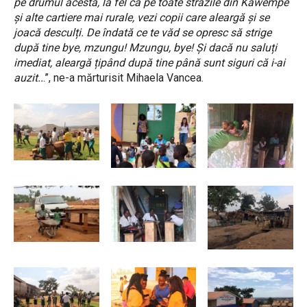
pe drumul acesta, la fel ca pe toate străzile din Kawempe
și alte cartiere mai rurale, vezi copii care aleargă și se
joacă desculți. De îndată ce te văd se opresc să strige
după tine bye, mzungu! Mzungu, bye! Și dacă nu saluți
imediat, aleargă țipând după tine până sunt siguri că i-ai
auzit..
.”, ne-a mărturisit Mihaela Vancea.