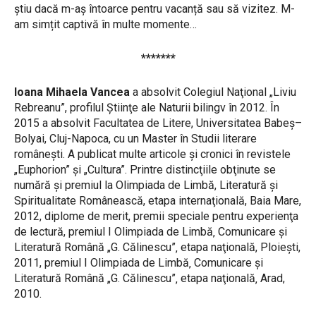
știu dacă m-aș întoarce pentru vacanță sau să vizitez. M-
am simțit captivă în multe momente…
*******
Ioana Mihaela Vancea
a absolvit Colegiul Naţional „Liviu
Rebreanu”, profilul Ştiinţe ale Naturii bilingv în 2012. În
2015 a absolvit Facultatea de Litere, Universitatea Babeş–
Bolyai, Cluj-Napoca, cu un Master în Studii literare
româneşti. A publicat multe articole şi cronici în revistele
„Euphorion” şi „Cultura”. Printre distincţiile obţinute se
numără şi premiul la Olimpiada de Limbă, Literatură şi
Spiritualitate Românească, etapa internaţională, Baia Mare,
2012, diplome de merit, premii speciale pentru experienţa
de lectură, premiul I Olimpiada de Limbă‚ Comunicare şi
Literatură Română „G. Călinescu”‚ etapa naţională, Ploieşti,
2011, premiul I Olimpiada de Limbă‚ Comunicare şi
Literatură Română „G. Călinescu”‚ etapa naţională‚ Arad,
2010.