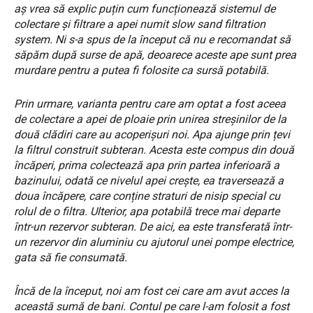
aș vrea să explic puțin cum funcționează sistemul de
colectare și filtrare a apei numit slow sand filtration
system. Ni s-a spus de la început că nu e recomandat să
săpăm după surse de apă, deoarece aceste ape sunt prea
murdare pentru a putea fi folosite ca sursă potabilă.
Prin urmare, varianta pentru care am optat a fost aceea
de colectare a apei de ploaie prin unirea streșinilor de la
două clădiri care au acoperișuri noi. Apa ajunge prin țevi
la filtrul construit subteran. Acesta este compus din două
încăperi, prima colectează apa prin partea inferioară a
bazinului, odată ce nivelul apei crește, ea traversează a
doua încăpere, care conține straturi de nisip special cu
rolul de o filtra. Ulterior, apa potabilă trece mai departe
într-un rezervor subteran. De aici, ea este transferată într-
un rezervor din aluminiu cu ajutorul unei pompe electrice,
gata să fie consumată.
Încă de la început, noi am fost cei care am avut acces la
această sumă de bani. Contul pe care l-am folosit a fost