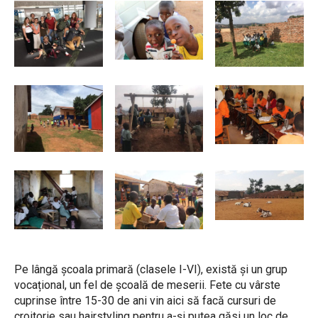
Pe lângă școala primară (clasele I-VI), există și un grup
vocațional, un fel de școală de meserii. Fete cu vârste
cuprinse între 15-30 de ani vin aici să facă cursuri de
croitorie sau hairstyling pentru a-și putea găsi un loc de