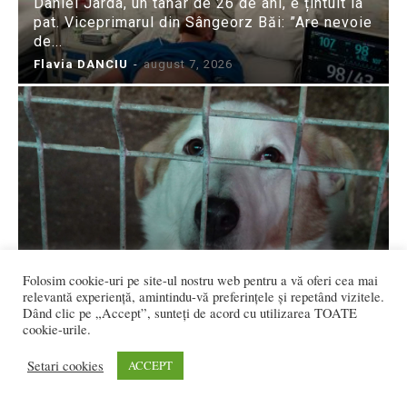
Daniel Jarda, un tânăr de 26 de ani, e țintuit la
pat. Viceprimarul din Sângeorz Băi: ”Are nevoie
de...
Flavia DANCIU
-
august 7, 2026
Folosim cookie-uri pe site-ul nostru web pentru a vă oferi cea mai
Pretențiile bistrițenilor la adopția câinilor: Vor
relevantă experiență, amintindu-vă preferințele și repetând vizitele.
„ca din magazin”, dar Adăpostul Bistrița e plin
Dând clic pe „Accept”, sunteți de acord cu utilizarea TOATE
de suflete rănite
cookie-urile.
Flavia DANCIU
-
august 7, 2026
Setari cookies
ACCEPT