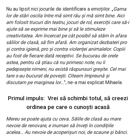
Nu au lipsit nici jocurile de identificare a emoțiilor. „
Gama
lor de stări oscila între mă simt rău și mă simt bine. Aici
am folosit trucuri din teatru, jocuri de rol, exerciții care să-i
ajute să se exprime mai bine și să le stimuleze
creativitatea. Am încercat pe cât posibil să stăm în afara
sălilor de clasă, să fim afară. Am organizat dezbateri pro
și contra igienă, pro și contra violenței animalelor. Copiii
au fost de fiecare dată receptivi. Se bucurau de orele
astea, pentru că știau că nu primesc note, nu îi
pedepsește nimeni, nu există răspunsuri greșite. Cel mai
tare s-au bucurat de povești. Citeam împreună și
discutam pe marginea lor…
”, ne-a mai explicat Mihaela.
Primul impuls: Vrei să schimbi totul, să creezi
ordinea pe care o cunoști acasă
Mereu se poate ajuta cu ceva. Sălile de clasă au mare
nevoie de renovare, e inuman să înveți în condițiile
acelea… Au nevoie de acoperișuri noi, de scaune și bănci.