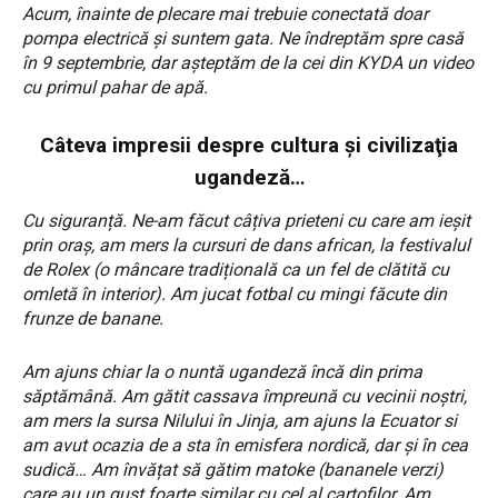
Acum, înainte de plecare mai trebuie conectată doar
pompa electrică și suntem gata. Ne îndreptăm spre casă
în 9 septembrie, dar așteptăm de la cei din KYDA un video
cu primul pahar de apă.
Câteva impresii despre cultura şi civilizaţia
ugandeză…
Cu siguranță. Ne-am făcut câțiva prieteni cu care am ieșit
prin oraș, am mers la cursuri de dans african, la festivalul
de Rolex (o mâncare tradițională ca un fel de clătită cu
omletă în interior). Am jucat fotbal cu mingi făcute din
frunze de banane.
Am ajuns chiar la o nuntă ugandeză încă din prima
săptămână. Am gătit cassava împreună cu vecinii noștri,
am mers la sursa Nilului în Jinja, am ajuns la Ecuator si
am avut ocazia de a sta în emisfera nordică, dar şi în cea
sudică… Am învățat să gătim matoke (bananele verzi)
care au un gust foarte similar cu cel al cartofilor. Am