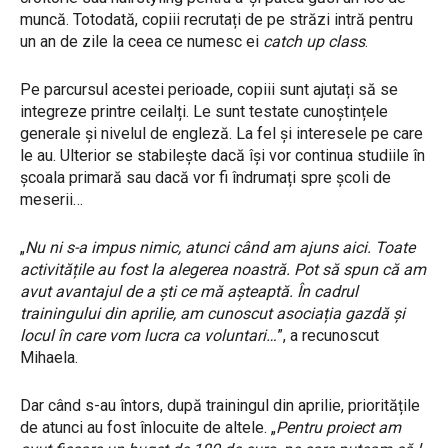
muncă. Totodată, copiii recrutați de pe străzi intră pentru
un an de zile la ceea ce numesc ei
catch up class
.
Pe parcursul acestei perioade, copiii sunt ajutați să se
integreze printre ceilalți. Le sunt testate cunoștințele
generale și nivelul de engleză. La fel și interesele pe care
le au. Ulterior se stabilește dacă își vor continua studiile în
școala primară sau dacă vor fi îndrumați spre școli de
meserii…
„
Nu ni s-a impus nimic, atunci când am ajuns aici. Toate
activitățile au fost la alegerea noastră. Pot să spun că am
avut avantajul de a ști ce mă așteaptă. În cadrul
trainingului din aprilie, am cunoscut asociația gazdă și
locul în care vom lucra ca voluntari…
”, a recunoscut
Mihaela.
Dar când s-au întors, după trainingul din aprilie, prioritățile
de atunci au fost înlocuite de altele. „
Pentru proiect am