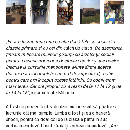
„
Eu am lucrat împreună cu alte două fete cu copiii din
clasele primare și cu cei din
catch up class
. De asemenea,
țineam în fiecare miercuri ședințe cu asistenții sociali
pentru a rescrie împreună dosarele copiilor și ale fetelor
înscrise la cursurile menționate. Multe dintre aceste
dosare erau incomplete sau tratate superficial, motiv
pentru care am început aceste întâlniri. Cu copiii eram
mai mereu, dar ore propriu zis aveam de la 11 la 12 și de
la 14 la 16”
, își amintește Mihaela.
A fost un proces lent: voluntarii au încercat să păstreze
lucrurile cât mai simple. Limba a fost și ea o barieră
uneori, pentru că doar cei de la clasa a patra în sus
vorbeau engleză fluent. Ceilalți vorbeau ugandeză. „
Am