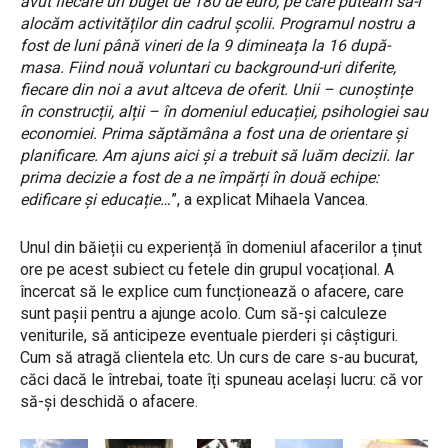
avut fiecare un buget de 180 de euro, pe care puteam să-l
alocăm activităților din cadrul școlii. Programul nostru a
fost de luni până vineri de la 9 dimineața la 16 după-
masa. Fiind nouă voluntari cu background-uri diferite,
fiecare din noi a avut altceva de oferit. Unii – cunoștințe
în construcții, alții – în domeniul educației, psihologiei sau
economiei. Prima săptămâna a fost una de orientare și
planificare. Am ajuns aici și a trebuit să luăm decizii. Iar
prima decizie a fost de a ne împărți în două echipe:
edificare și educație…
”, a explicat Mihaela Vancea.
Unul din băieții cu experiență în domeniul afacerilor a ținut
ore pe acest subiect cu fetele din grupul vocațional. A
încercat să le explice cum funcționează o afacere, care
sunt pașii pentru a ajunge acolo. Cum să-și calculeze
veniturile, să anticipeze eventuale pierderi și câștiguri.
Cum să atragă clientela etc. Un curs de care s-au bucurat,
căci dacă le întrebai, toate îți spuneau același lucru: că vor
să-și deschidă o afacere.