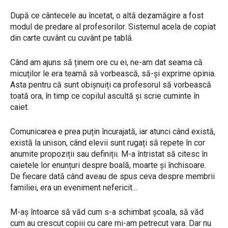
După ce cântecele au încetat, o altă dezamăgire a fost
modul de predare al profesorilor. Sistemul acela de copiat
din carte cuvânt cu cuvânt pe tablă.
Când am ajuns să ținem ore cu ei, ne-am dat seama că
micuților le era teamă să vorbească, să-și exprime opinia.
Asta pentru că sunt obișnuiți ca profesorul să vorbească
toată ora, în timp ce copilul ascultă și scrie cuminte în
caiet.
Comunicarea e prea puțin încurajată, iar atunci când există,
există la unison, când elevii sunt rugați să repete în cor
anumite propoziții sau definiții. M-a întristat să citesc în
caietele lor enunțuri despre boală, moarte și închisoare.
De fiecare dată când aveau de spus ceva despre membrii
familiei, era un eveniment nefericit…
M-aș întoarce să văd cum s-a schimbat școala, să văd
cum au crescut copiii cu care mi-am petrecut vara. Dar nu