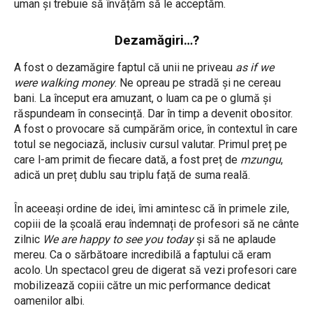
uman și trebuie să învățăm să le acceptăm.
Dezamăgiri…?
A fost o dezamăgire faptul că unii ne priveau
as if we
were walking money
. Ne opreau pe stradă și ne cereau
bani. La început era amuzant, o luam ca pe o glumă și
răspundeam în consecință. Dar în timp a devenit obositor.
A fost o provocare să cumpărăm orice, în contextul în care
totul se negociază, inclusiv cursul valutar. Primul preț pe
care l-am primit de fiecare dată, a fost preț de
mzungu
,
adică un preț dublu sau triplu față de suma reală.
În aceeași ordine de idei, îmi amintesc că în primele zile,
copiii de la școală erau îndemnați de profesori să ne cânte
zilnic
We are happy to see you today
și să ne aplaude
mereu. Ca o sărbătoare incredibilă a faptului că eram
acolo. Un spectacol greu de digerat să vezi profesori care
mobilizează copiii către un mic performance dedicat
oamenilor albi.