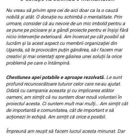
Nu vreau să privim spre cei de aici doar ca la o cauză
nobilă și atât. O donație nu schimbă o mentalitate. Prin
urmare, consider că au nevoie de un mic imbold pentru a
se pune pe picioare și a gândi proiecte pentru ei înșiși fără
nicio intervenție exterioară. Am încercat pe cât posibil să
lucrăm și la acest aspect cu membrii organizației din
Uganda, să le provocăm puțin gândirea, să-i facem mai
creativi și mai orientați spre găsirea unei soluții la orice
problemă pe care o întâmpină.
Chestiunea apei potabile e aproape rezolvată.
Le sunt
profund recunoscătoare tuturor celor care ne-au ajutat.
Odată cu campania aceasta și cu implicarea atâtor
oameni, am simțit că nu suntem doar nouă voluntari în
proiectul acesta. Ci suntem mult mai mulți… Am simțit cât
de importantă e comunitatea, cât de important e să
acționezi în echipă. Am simțit că orice e posibil.
Împreună am reușit să facem lucrul acesta minunat. Dar