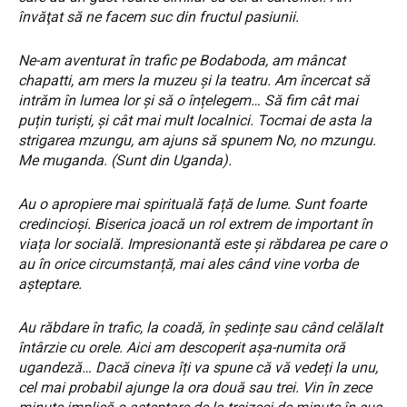
învăţat să ne facem suc din fructul pasiunii.
Ne-am aventurat în trafic pe Bodaboda, am mâncat
chapatti, am mers la muzeu şi la teatru. Am încercat să
intrăm în lumea lor și să o înțelegem… Să fim cât mai
puțin turiști, și cât mai mult localnici. Tocmai de asta la
strigarea mzungu, am ajuns să spunem No, no mzungu.
Me muganda. (Sunt din Uganda).
Au o apropiere mai spirituală față de lume. Sunt foarte
credincioși. Biserica joacă un rol extrem de important în
viața lor socială. Impresionantă este și răbdarea pe care o
au în orice circumstanță, mai ales când vine vorba de
așteptare.
Au răbdare în trafic, la coadă, în ședințe sau când celălalt
întârzie cu orele. Aici am descoperit așa-numita oră
ugandeză… Dacă cineva îți va spune că vă vedeți la unu,
cel mai probabil ajunge la ora două sau trei. Vin în zece