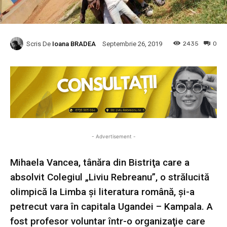
Scris De
Ioana BRADEA
2435
0
Septembrie 26, 2019
- Advertisement -
Mihaela Vancea, tânăra din Bistriţa care a
absolvit Colegiul „Liviu Rebreanu”, o strălucită
olimpică la Limba şi literatura română, şi-a
petrecut vara în capitala Ugandei – Kampala. A
fost profesor voluntar într-o organizaţie care