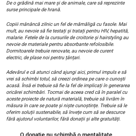
De o grădină mai mare și de animale, care să reprezinte
surse principale de hrană.
Copiii mânâncă zilnic un fel de mămăligă cu fasole. Mai
mult, au nevoie să fie testați și tratați pentru HIV, hepatită,
malarie. Fetele de la cursurile de croitorie și hairstyling au
nevoie de materiale pentru absorbante refolosibile.
Dormitoarele trebuie renovate, au nevoie de curent
electric, de plase noi pentru țânțari.
Adevărul e că atunci când ajungi aici, primul impuls e să
vrei să schimbi totul, să creezi ordinea pe care o cunoști
acasă. Însă ei trebuie să fie la fel de implicați în generarea
oricărei schimbări. Tocmai de aceea cred că în paralel cu
aceste proiecte de natură materială, trebuie să livrăm în
măsura în care se poate și niște cunoștințe. Trebuie să le
oferim soluții sustenabile, să învețe cum să se descurce
fără ajutorul voluntarilor, fără donații și alte gratuități.
O donație nu schimbă o mentalitate…