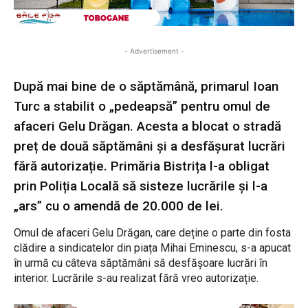
- Advertisement -
După mai bine de o săptămână, primarul Ioan
Turc a stabilit o „pedeapsă” pentru omul de
afaceri Gelu Drăgan. Acesta a blocat o stradă
preț de două săptămâni și a desfășurat lucrări
fără autorizație. Primăria Bistrița l-a obligat
prin Poliția Locală să sisteze lucrările și l-a
„ars” cu o amendă de 20.000 de lei.
Omul de afaceri Gelu Drăgan, care deține o parte din fosta
clădire a sindicatelor din piața Mihai Eminescu, s-a apucat
în urmă cu câteva săptămâni să desfășoare lucrări în
interior. Lucrările s-au realizat fără vreo autorizație.