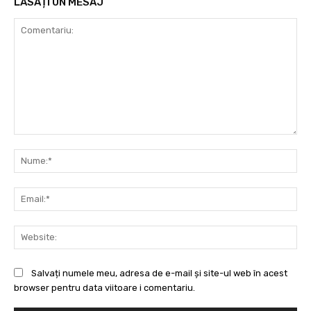
LĂSAȚI UN MESAJ
Comentariu:
Nu
Ema
Web
Salvați numele meu, adresa de e-mail și site-ul web în acest
browser pentru data viitoare i comentariu.