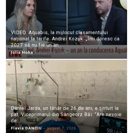
VIDEO: Aquabis, la mijlocul clasamentului
național la tarife. Andrei Kozuk: „Îmi doresc ca
2027 să nu fie un an...
Iulia Hoha
-
august 8, 2026
Daniel Jarda, un tânăr de 26 de ani, e țintuit la
pat. Viceprimarul din Sângeorz Băi: ”Are nevoie
de...
Flavia DANCIU
-
august 7, 2026