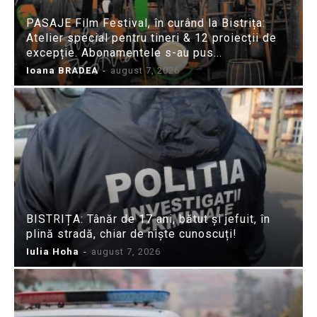
PASAJE Film Festival, în curând la Bistrița:
Atelier special pentru tineri & 12 proiecții de
excepție. Abonamentele s-au pus...
Ioana BRADEA
-
august 7, 2026
BISTRIȚA: Tânăr de 17 ani, bătut și jefuit, în
plină stradă, chiar de niște cunoscuți!
Iulia Hoha
-
august 7, 2026