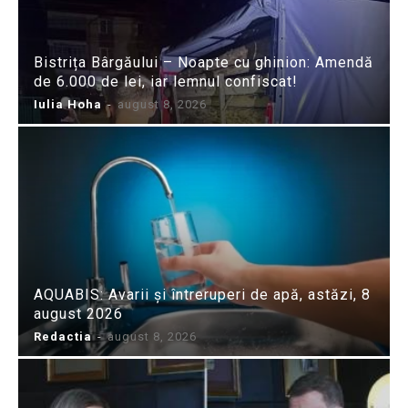
Bistrița Bârgăului – Noapte cu ghinion: Amendă
de 6.000 de lei, iar lemnul confiscat!
Iulia Hoha
-
august 8, 2026
AQUABIS: Avarii și întreruperi de apă, astăzi, 8
august 2026
Redactia
-
august 8, 2026