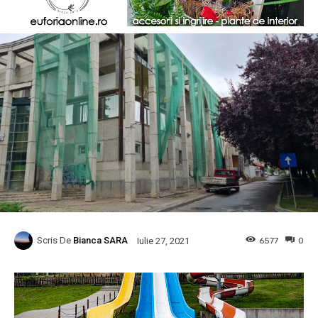
Scris De
Bianca SARA
6577
0
Iulie 27, 2021