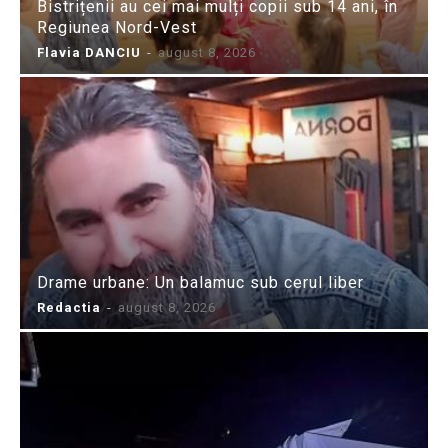
Bistrițenii au cei mai mulți copii sub 14 ani, în
Regiunea Nord-Vest
Flavia DANCIU
-
august 8, 2026
Drame urbane: Un balamuc sub cerul liber
Redactia
-
august 8, 2026