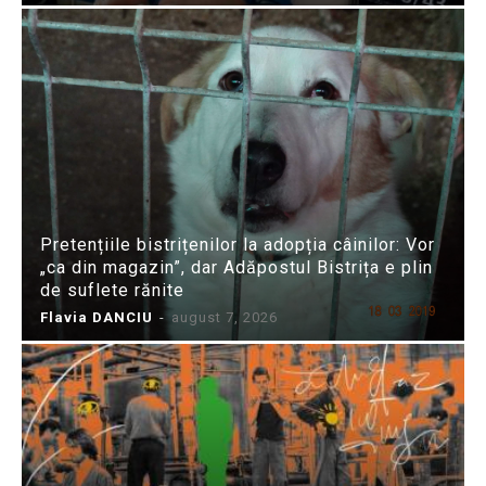
Pretențiile bistrițenilor la adopția câinilor: Vor
„ca din magazin”, dar Adăpostul Bistrița e plin
de suflete rănite
Flavia DANCIU
-
august 7, 2026