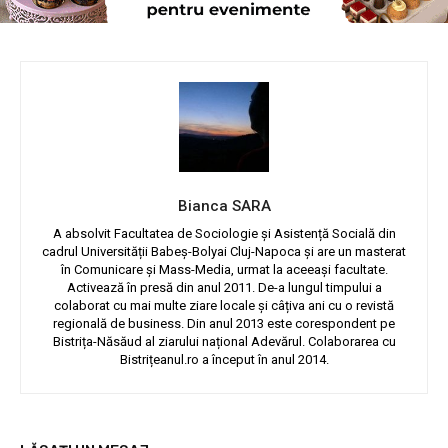
Bianca SARA
A absolvit Facultatea de Sociologie și Asistență Socială din
cadrul Universității Babeș-Bolyai Cluj-Napoca și are un masterat
în Comunicare și Mass-Media, urmat la aceeași facultate.
Activează în presă din anul 2011. De-a lungul timpului a
colaborat cu mai multe ziare locale și câțiva ani cu o revistă
regională de business. Din anul 2013 este corespondent pe
Bistrița-Năsăud al ziarului național Adevărul. Colaborarea cu
Bistrițeanul.ro a început în anul 2014.