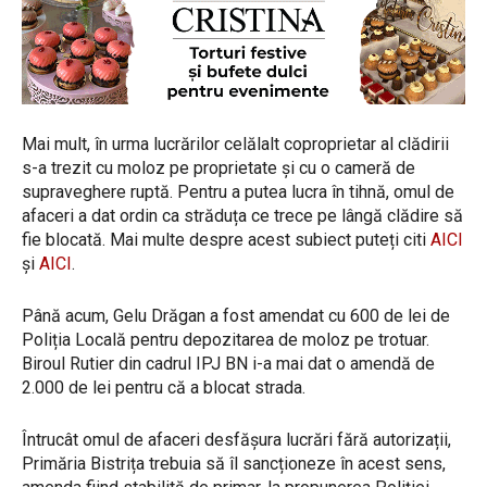
Mai mult, în urma lucrărilor celălalt coproprietar al clădirii
s-a trezit cu moloz pe proprietate și cu o cameră de
supraveghere ruptă. Pentru a putea lucra în tihnă, omul de
afaceri a dat ordin ca străduța ce trece pe lângă clădire să
fie blocată. Mai multe despre acest subiect puteți citi
AICI
și
AICI
.
Până acum, Gelu Drăgan a fost amendat cu 600 de lei de
Poliția Locală pentru depozitarea de moloz pe trotuar.
Biroul Rutier din cadrul IPJ BN i-a mai dat o amendă de
2.000 de lei pentru că a blocat strada.
Întrucât omul de afaceri desfășura lucrări fără autorizații,
Primăria Bistrița trebuia să îl sancționeze în acest sens,