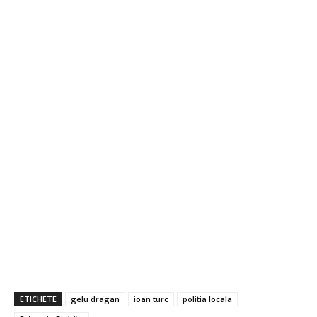
ETICHETE
gelu dragan
ioan turc
politia locala