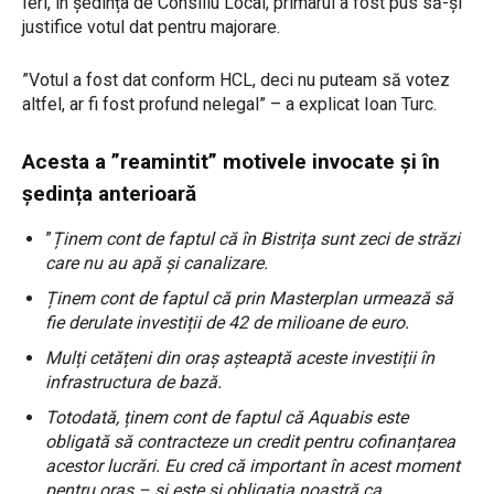
Ieri, în ședința de Consiliu Local, primarul a fost pus să-și
justifice votul dat pentru majorare.
”Votul a fost dat conform HCL, deci nu puteam să votez
altfel, ar fi fost profund nelegal” – a explicat Ioan Turc.
Acesta a ”reamintit” motivele invocate și în
ședința anterioară
”
Ținem cont de faptul că în Bistrița sunt zeci de străzi
care nu au apă și canalizare.
Ținem cont de faptul că prin Masterplan urmează să
fie derulate investiții de 42 de milioane de euro.
Mulți cetățeni din oraș așteaptă aceste investiții în
infrastructura de bază.
Totodată, ținem cont de faptul că Aquabis este
obligată să contracteze un credit pentru cofinanțarea
acestor lucrări. Eu cred că important în acest moment
pentru oraș – și este și obligația noastră ca