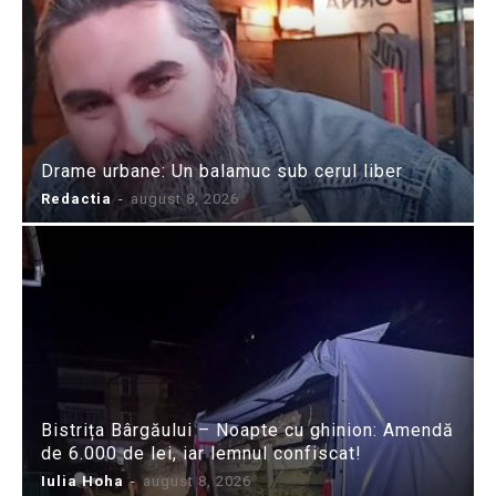
Drame urbane: Un balamuc sub cerul liber
Redactia
-
august 8, 2026
Bistrița Bârgăului – Noapte cu ghinion: Amendă
de 6.000 de lei, iar lemnul confiscat!
Iulia Hoha
-
august 8, 2026