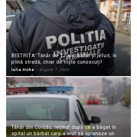
BISTRIȚA: Tânăr de 17 ani, bătut și jefuit, în
plină stradă, chiar de niște cunoscuți!
Iulia Hoha
-
august 7, 2026
Tânăr din Coldău, reținut după ce a băgat în
spital un bărbat care a vrut să aplaneze un