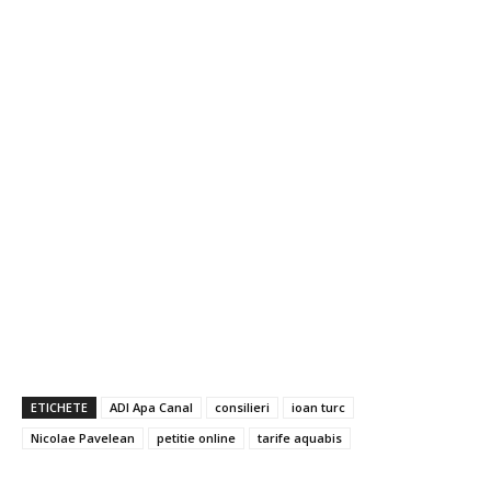
ETICHETE
ADI Apa Canal
consilieri
ioan turc
Nicolae Pavelean
petitie online
tarife aquabis