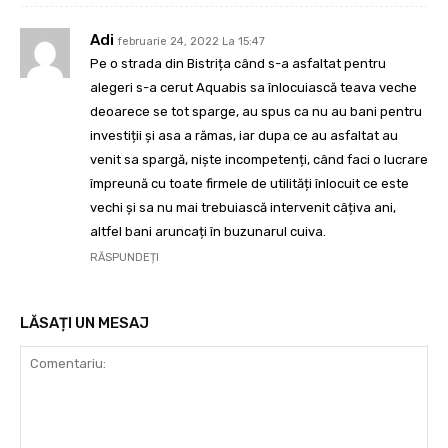
Adi
februarie 24, 2022 La 15:47
Pe o strada din Bistrița când s-a asfaltat pentru
alegeri s-a cerut Aquabis sa înlocuiască teava veche
deoarece se tot sparge, au spus ca nu au bani pentru
investiții și asa a rămas, iar dupa ce au asfaltat au
venit sa spargă, niște incompetenți, când faci o lucrare
împreună cu toate firmele de utilități înlocuit ce este
vechi și sa nu mai trebuiască intervenit câțiva ani,
altfel bani aruncați în buzunarul cuiva.
RĂSPUNDEȚI
LĂSAȚI UN MESAJ