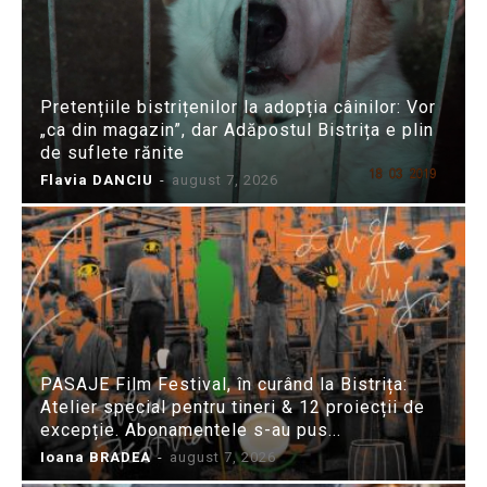
Pretențiile bistrițenilor la adopția câinilor: Vor
„ca din magazin”, dar Adăpostul Bistrița e plin
de suflete rănite
Flavia DANCIU
-
august 7, 2026
PASAJE Film Festival, în curând la Bistrița:
Atelier special pentru tineri & 12 proiecții de
excepție. Abonamentele s-au pus...
Ioana BRADEA
-
august 7, 2026