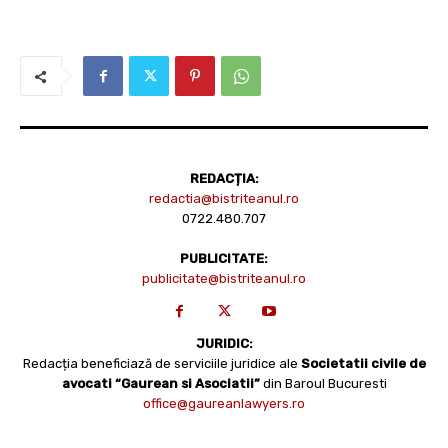
REDACȚIA:
redactia@bistriteanul.ro
0722.480.707
PUBLICITATE:
publicitate@bistriteanul.ro
JURIDIC:
Redacția beneficiază de serviciile juridice ale
Societatii civile de
avocati “Gaurean si Asociatii”
din Baroul Bucuresti
office@gaureanlawyers.ro