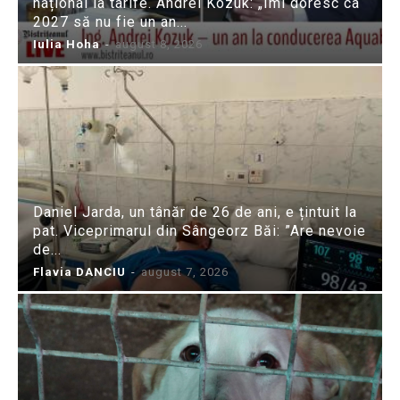
național la tarife. Andrei Kozuk: „Îmi doresc ca
2027 să nu fie un an...
Iulia Hoha
-
august 8, 2026
Daniel Jarda, un tânăr de 26 de ani, e țintuit la
pat. Viceprimarul din Sângeorz Băi: ”Are nevoie
de...
Flavia DANCIU
-
august 7, 2026