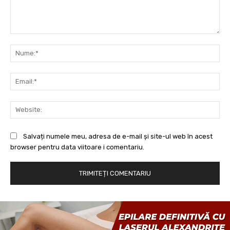
Comentariu:
Nu
Ema
Web
Salvați numele meu, adresa de e-mail și site-ul web în acest
browser pentru data viitoare i comentariu.