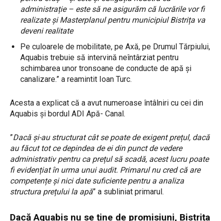
administrație – este să ne asigurăm că lucrările vor fi
realizate și Masterplanul pentru municipiul Bistrița va
deveni realitate
Pe culoarele de mobilitate, pe Axă, pe Drumul Tărpiului,
Aquabis trebuie să intervină neîntârziat pentru
schimbarea unor tronsoane de conducte de apă și
canalizare.” a reamintit Ioan Turc.
Acesta a explicat că a avut numeroase întâlniri cu cei din
Aquabis și bordul ADI Apă- Canal.
”
Dacă și-au structurat cât se poate de exigent prețul, dacă
au făcut tot ce depindea de ei din punct de vedere
administrativ pentru ca prețul să scadă, acest lucru poate
fi evidențiat în urma unui audit. Primarul nu cred că are
competențe și nici date suficiente pentru a analiza
structura prețului la apă
” a subliniat primarul.
Dacă Aquabis nu se ține de promisiuni, Bistrița