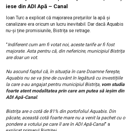
iese din ADI Apă – Canal
Ioan Turc a explicat că majorarea prețurilor la apă și
canalizare era oricum un lucru inevitabil. Dar dacă Aquabis
nu-și ține promisiunile, Bistrița se retrage.
”
Indiferent cum am fi votat noi, aceste tarife ar fi fost
majorate. Asta pentru că, din nefericire, municipiul Bistrița
are doar un vot.
Nu ascund faptul că, în situația în care Doamne ferește,
Aquabis nu se va ține de cuvânt în legătură cu investițiile
la care s-au angajat pentru municipiul Bistrița,
vom studia
foarte atent modalitatea prin care am putea să ieșim din
ADI Apă-Canal
.
Bistrița are o cotă de 81% din portofoliul Aquabis. Din
păcate, această cotă foarte mare nu a venit la pachet cu o
pondere a votului pe care îl are în ADI Apă-Canal
” a
explicat primarul Bistriței.