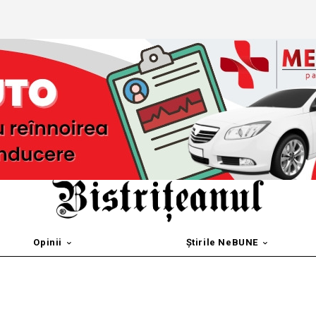
Opinii
Știrile NeBUNE