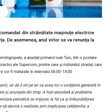
comandat din străinătate mașinuțe electrice
ța. De asemenea, anul viitor se va renunța la
emiîngropate, a anunțat primarul Ioan Turc, într-o postare
ractici ale Supercom, printre care și măturatul stradal, care
e vor fi măturate în intervalul 06:00-14:00.
nic, iar de 3 ori pe an va avea loc o curățenie generală în
zate și anunțate din timp. A fost abordată și problema
enizare periodică se impune, la fel ca și îmbunătățirea
e să devină o realitate, prin implicarea cetățenilor, a