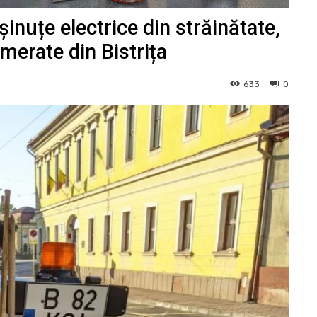
uțe electrice din străinătate,
merate din Bistrița
633
0