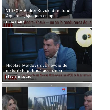
VIDEO – Andrei Kozuk, directorul
Aquabis: „Ajungem cu apa...
Iulia Hoha
-
iulie 21, 2026
Nicolae Moldovan: „E nevoie de
maturitate politică acum, mai...
Flavia DANCIU
-
iunie 10, 2026