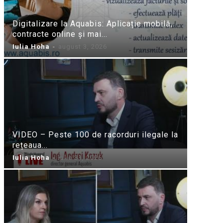
Digitalizare la Aquabis: Aplicație mobilă,
contracte online și mai...
Iulia Hoha
-
august 3, 2026
VIDEO – Peste 100 de racorduri ilegale la
rețeaua...
Iulia Hoha
-
iulie 31, 2026