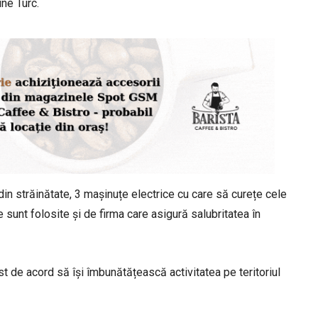
une Turc.
din străinătate, 3 mașinuțe electrice cu care să curețe cele
sunt folosite și de firma care asigură salubritatea în
st de acord să își îmbunătățească activitatea pe teritoriul