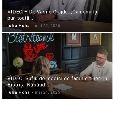
VIDEO – Dr. Vasile Grajdu: „Oamenii își
pun toată...
Iulia Hoha
-
mai 22, 2026
VIDEO: Suflu de medici de familie tineri în
Bistrița-Năsăud!...
Iulia Hoha
-
mai 21, 2026