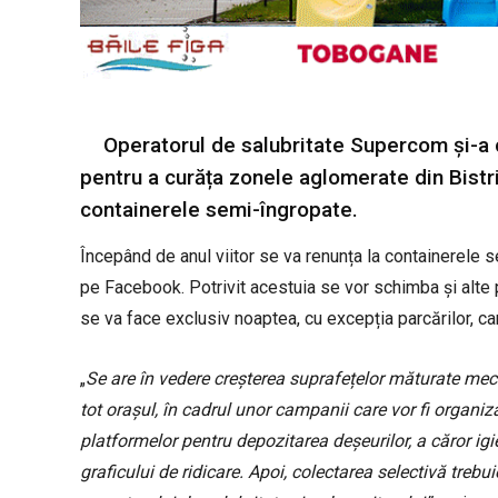
Operatorul de salubritate Supercom și-a 
pentru a curăța zonele aglomerate din Bistri
containerele semi-îngropate.
Începând de anul viitor se va renunța la containerele s
pe Facebook. Potrivit acestuia se vor schimba și alte p
se va face exclusiv noaptea, cu excepția parcărilor, car
„
Se are în vedere creșterea suprafețelor măturate meca
tot orașul, în cadrul unor campanii care vor fi organi
platformelor pentru depozitarea deșeurilor, a căror igi
graficului de ridicare. Apoi, colectarea selectivă trebui