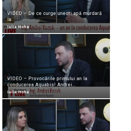
VIDEO – De ce curge uneori apă murdară
la...
Iulia Hoha
-
iulie 24, 2026
VIDEO – Provocările primului an la
conducerea Aquabis! Andrei...
Iulia Hoha
-
iulie 21, 2026