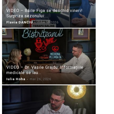
VIDEO – Băile Figa se deschid vineri!
Surpriza sezonului:...
Flavia DANCIU
-
iunie 9, 2026
VIDEO – Dr. Vasile Grajdu: Informațiile
medicale se iau...
Iulia Hoha
-
mai 26, 2026