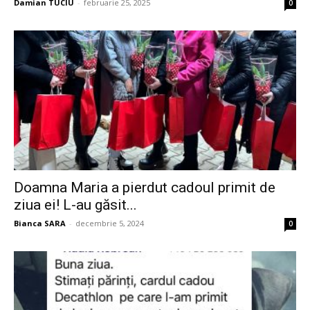
Damian TUCIU
-
februarie 25, 2025
0
Doamna Maria a pierdut cadoul primit de
ziua ei! L-au găsit...
Bianca SARA
-
decembrie 5, 2024
0