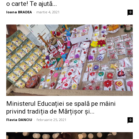
o carte! Te ajută...
Ioana BRADEA
-
martie 4, 2021
0
Ministerul Educației se spală pe mâini
privind tradiția de Mărțișor și...
Flavia DANCIU
-
februarie 25, 2021
0