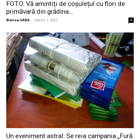
FOTO: Vă amintiți de coșulețul cu flori de
primăvară din grădina...
Bianca SARA
-
martie 7, 2022
0
Un eveniment astral: Se reia campania „Fură