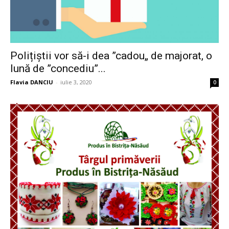
Polițiștii vor să-i dea ”cadou„ de majorat, o
lună de ”concediu”...
Flavia DANCIU
-
iulie 3, 2020
0