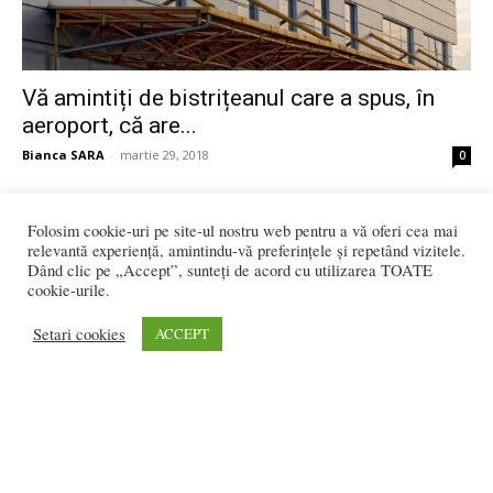
Vă amintiți de bistrițeanul care a spus, în
aeroport, că are...
Bianca SARA
-
martie 29, 2018
0
Folosim cookie-uri pe site-ul nostru web pentru a vă oferi cea mai
relevantă experiență, amintindu-vă preferințele și repetând vizitele.
8
9
10
Dând clic pe „Accept”, sunteți de acord cu utilizarea TOATE
cookie-urile.
2.120 vizitatori online
Setari cookies
ACCEPT
REDACȚIA:
redactia@bistriteanul.ro
0722.480.707