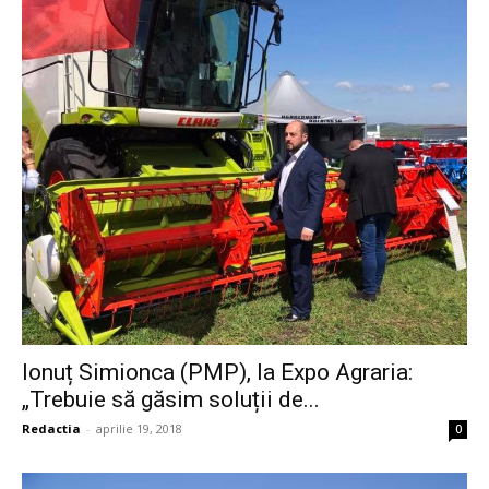
Ionuț Simionca (PMP), la Expo Agraria:
„Trebuie să găsim soluții de...
Redactia
-
aprilie 19, 2018
0