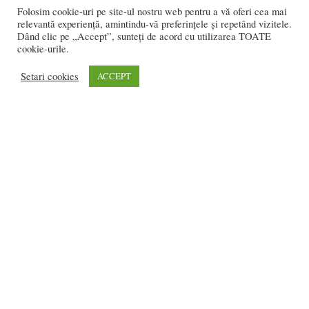
Folosim cookie-uri pe site-ul nostru web pentru a vă oferi cea mai
relevantă experiență, amintindu-vă preferințele și repetând vizitele.
Dând clic pe „Accept”, sunteți de acord cu utilizarea TOATE
cookie-urile.
Setari cookies
ACCEPT
Floare Gaftone – „detectiv urbanistic” în
ochii judecătorilor! Obligată să plătească...
Claudia ANDRON
-
ianuarie 21, 2021
0
2
3
4
2.121 vizitatori online