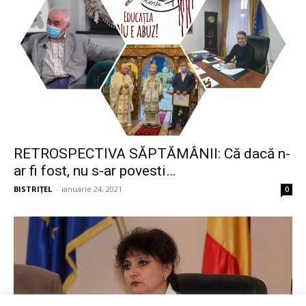
RETROSPECTIVA SĂPTĂMÂNII: Că dacă n-
ar fi fost, nu s-ar povesti…
BISTRIȚEL
-
ianuarie 24, 2021
0