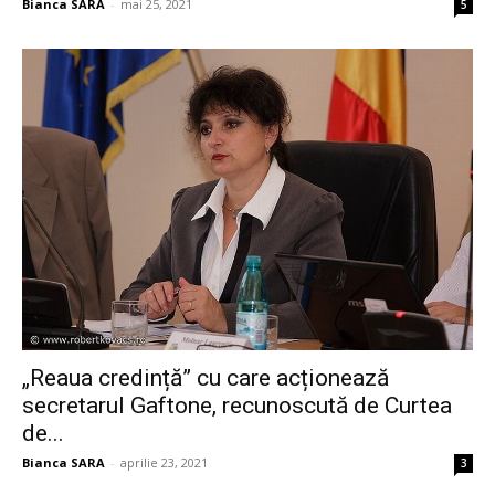
Bianca SARA
-
mai 25, 2021
5
„Reaua credință” cu care acționează
secretarul Gaftone, recunoscută de Curtea
de...
Bianca SARA
-
aprilie 23, 2021
3