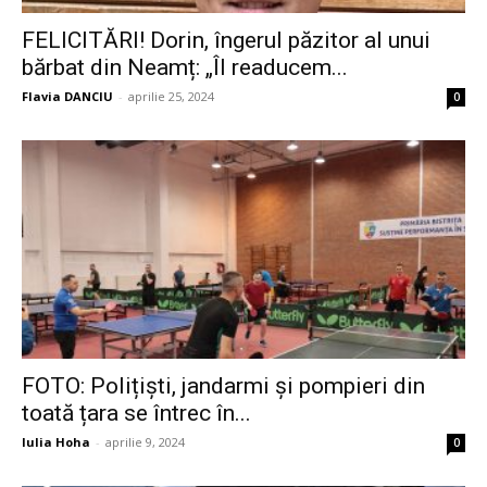
FELICITĂRI! Dorin, îngerul păzitor al unui
bărbat din Neamț: „Îl readucem...
Flavia DANCIU
-
aprilie 25, 2024
0
FOTO: Polițiști, jandarmi și pompieri din
toată țara se întrec în...
Iulia Hoha
-
aprilie 9, 2024
0