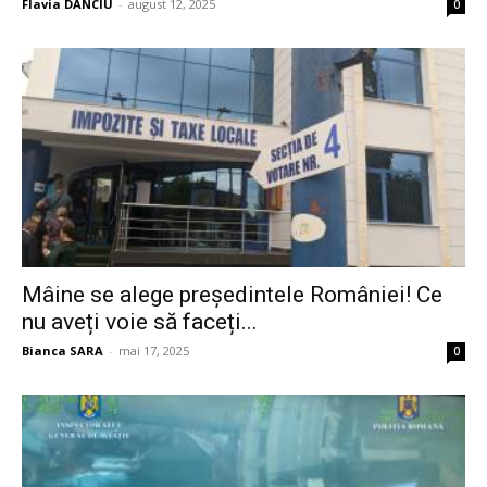
Flavia DANCIU
-
august 12, 2025
0
Mâine se alege președintele României! Ce
nu aveți voie să faceți...
Bianca SARA
-
mai 17, 2025
0