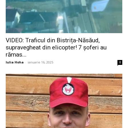
VIDEO: Traficul din Bistrița-Năsăud,
supravegheat din elicopter! 7 șoferi au
rămas...
Iulia Hoha
-
ianuarie 16, 2025
0