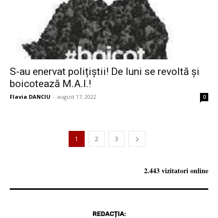
S-au enervat polițiștii! De luni se revoltă și
boicotează M.A.I.!
Flavia DANCIU
-
august 17, 2022
0
1
2
3
2.443 vizitatori online
REDACȚIA: