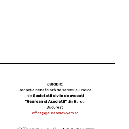
JURIDIC:
Redacția beneficiază de serviciile juridice
ale
Societatii civile de avocati
“Gaurean si Asociatii”
din Baroul
Bucuresti
office@gaureanlawyers.ro