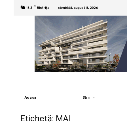
C
18.3
Bistrița
sâmbătă, august 8, 2026
Acasa
Stiri
Etichetă: MAI