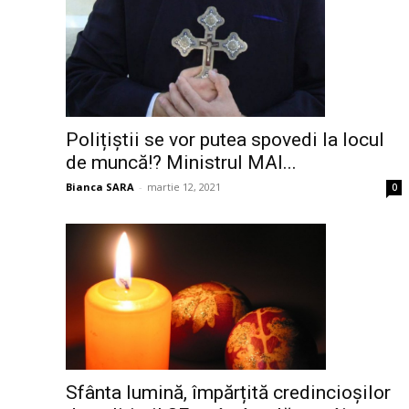
Polițiștii se vor putea spovedi la locul
de muncă!? Ministrul MAI...
Bianca SARA
-
martie 12, 2021
0
Sfânta lumină, împărțită credincioșilor