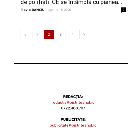
de polițiști! CE se întâmplă cu pâinea...
Flavia DANCIU
-
aprilie 15, 2020
0
1
2
3
4
REDACȚIA:
redactia@bistriteanul.ro
0722.480.707
PUBLICITATE:
publicitate@bistriteanul.ro