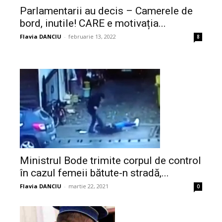
Parlamentarii au decis – Camerele de
bord, inutile! CARE e motivația...
Flavia DANCIU
-
februarie 13, 2022
8
Ministrul Bode trimite corpul de control
în cazul femeii bătute-n stradă,...
Flavia DANCIU
-
martie 22, 2021
0