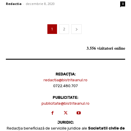
Redactia
-
decembrie 8, 2020
0
1
2
3.556 vizitatori online
REDACȚIA:
redactia@bistriteanul.ro
0722.480.707
PUBLICITATE:
publicitate@bistriteanul.ro
JURIDIC:
Redacția beneficiază de serviciile juridice ale
Societatii civile de