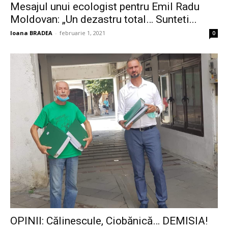
Mesajul unui ecologist pentru Emil Radu
Moldovan: „Un dezastru total… Sunteti...
Ioana BRADEA
-
februarie 1, 2021
0
OPINII: Călinescule, Ciobănică… DEMISIA!