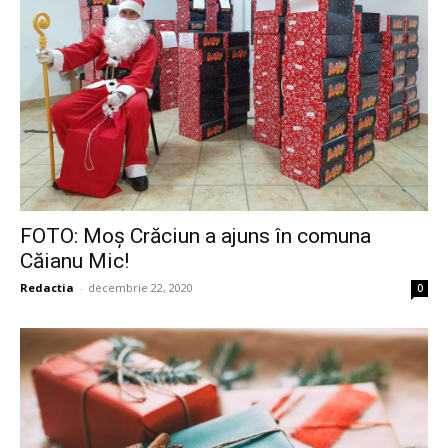
FOTO: Moș Crăciun a ajuns în comuna
Căianu Mic!
Redactia
-
decembrie 22, 2020
0