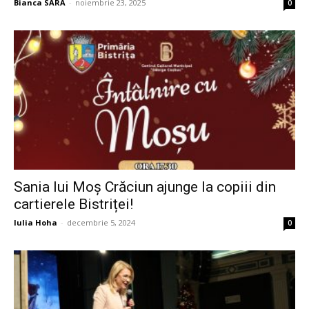
Bianca SARA
-
noiembrie 23, 2025
0
Sania lui Moș Crăciun ajunge la copiii din
cartierele Bistriței!
Iulia Hoha
-
decembrie 5, 2024
0