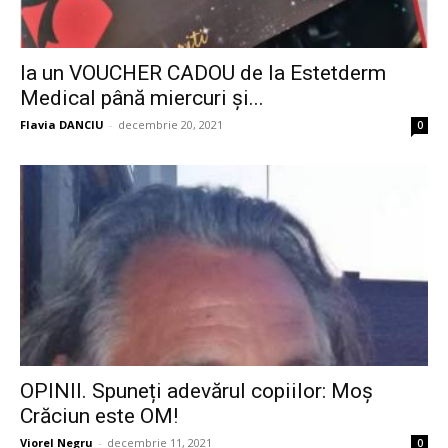
Ia un VOUCHER CADOU de la Estetderm
Medical până miercuri și...
Flavia DANCIU
-
decembrie 20, 2021
0
OPINII. Spuneți adevărul copiilor: Moș
Crăciun este OM!
Viorel Negru
-
decembrie 11, 2021
0