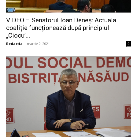
VIDEO – Senatorul Ioan Deneș: Actuala
coaliție funcționează după principiul
„Ciocu’...
Redactia
-
martie 2, 2021
0