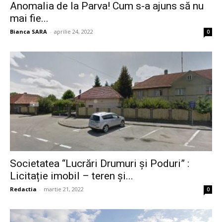
Anomalia de la Parva! Cum s-a ajuns să nu
mai fie...
Bianca SARA
-
aprilie 24, 2022
0
Societatea “Lucrări Drumuri și Poduri” :
Licitație imobil – teren și...
Redactia
-
martie 21, 2022
0