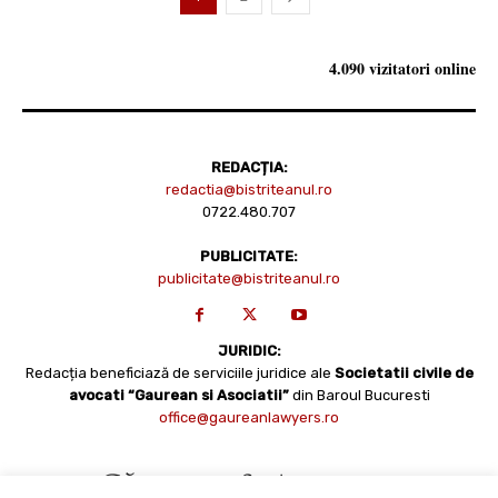
4.090 vizitatori online
REDACȚIA:
redactia@bistriteanul.ro
0722.480.707
PUBLICITATE:
publicitate@bistriteanul.ro
JURIDIC:
Redacția beneficiază de serviciile juridice ale
Societatii civile de
avocati “Gaurean si Asociatii”
din Baroul Bucuresti
office@gaureanlawyers.ro