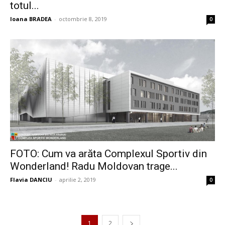
totul...
Ioana BRADEA
-
octombrie 8, 2019
0
FOTO: Cum va arăta Complexul Sportiv din
Wonderland! Radu Moldovan trage...
Flavia DANCIU
-
aprilie 2, 2019
0
1
2