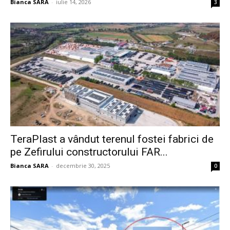
Bianca SARA
-
iulie 14, 2026
3
TeraPlast a vândut terenul fostei fabrici de
pe Zefirului constructorului FAR...
Bianca SARA
-
decembrie 30, 2025
0