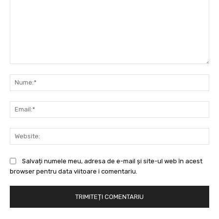
Comentariu:
Nu
Ema
Web
Salvați numele meu, adresa de e-mail și site-ul web în acest
browser pentru data viitoare i comentariu.