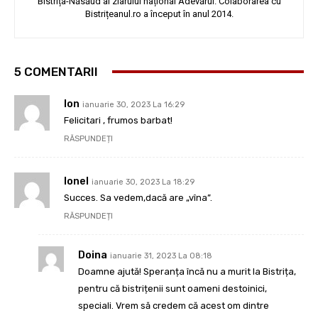
Bistrița-Năsăud al ziarului național Adevărul. Colaborarea cu
Bistrițeanul.ro a început în anul 2014.
5 COMENTARII
Ion
ianuarie 30, 2023 La 16:29
Felicitari , frumos barbat!
RĂSPUNDEȚI
Ionel
ianuarie 30, 2023 La 18:29
Succes. Sa vedem,dacă are „vîna”.
RĂSPUNDEȚI
Doina
ianuarie 31, 2023 La 08:18
Doamne ajută! Speranța încă nu a murit la Bistrița,
pentru că bistrițenii sunt oameni destoinici,
speciali. Vrem să credem că acest om dintre