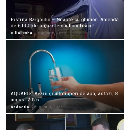
Bistrița Bârgăului – Noapte cu ghinion: Amendă
de 6.000 de lei, iar lemnul confiscat!
Iulia Hoha
-
august 8, 2026
AQUABIS: Avarii și întreruperi de apă, astăzi, 8
august 2026
Redactia
-
august 8, 2026