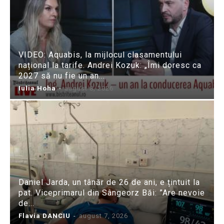
VIDEO: Aquabis, la mijlocul clasamentului
național la tarife. Andrei Kozuk: „Îmi doresc ca
2027 să nu fie un an...
Iulia Hoha
-
august 8, 2026
Daniel Jarda, un tânăr de 26 de ani, e țintuit la
pat. Viceprimarul din Sângeorz Băi: ”Are nevoie
de...
Flavia DANCIU
-
august 7, 2026