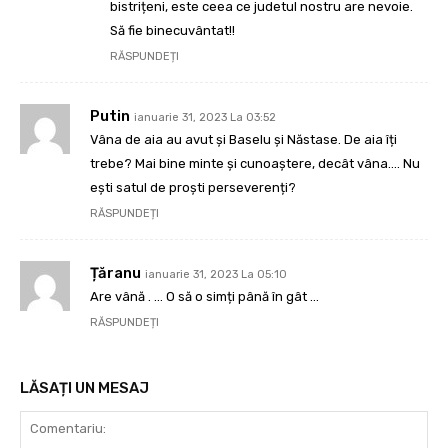
bistrițeni, este ceea ce judetul nostru are nevoie.
Să fie binecuvântat!!
RĂSPUNDEȚI
Putin
ianuarie 31, 2023 La 03:52
Vâna de aia au avut și Baselu și Năstase. De aia îți
trebe? Mai bine minte și cunoaștere, decât vâna…. Nu
ești satul de proști perseverenți?
RĂSPUNDEȚI
Țăranu
ianuarie 31, 2023 La 05:10
Are vână . … O să o simți până în gât …
RĂSPUNDEȚI
LĂSAȚI UN MESAJ