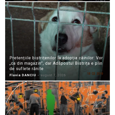
Pretențiile bistrițenilor la adopția câinilor: Vor
„ca din magazin”, dar Adăpostul Bistrița e plin
de suflete rănite
Flavia DANCIU
-
august 7, 2026