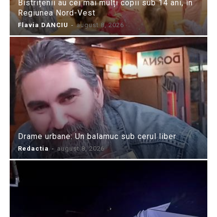
Bistrițenii au cei mai mulți copii sub 14 ani, în
Regiunea Nord-Vest
Flavia DANCIU
-
august 8, 2026
Drame urbane: Un balamuc sub cerul liber
Redactia
-
august 8, 2026