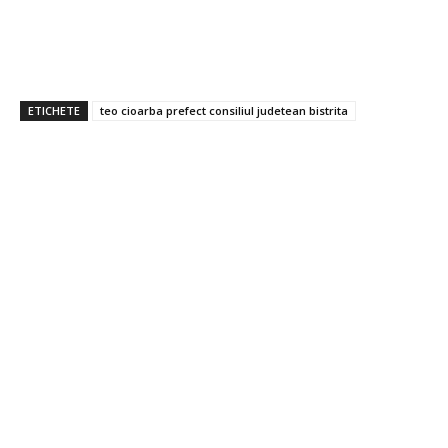
ETICHETE
teo cioarba prefect consiliul judetean bistrita