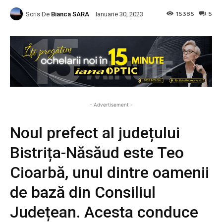
Scris De
Bianca SARA
15385
5
Ianuarie 30, 2023
- Advertisement -
Noul prefect al județului
Bistrița-Năsăud este Teo
Cioarbă, unul dintre oamenii
de bază din Consiliul
Județean. Acesta conduce