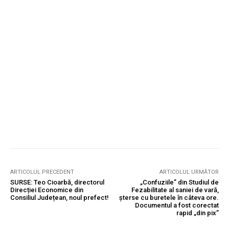
ARTICOLUL PRECEDENT
ARTICOLUL URMĂTOR
SURSE: Teo Cioarbă, directorul
„Confuziile” din Studiul de
Direcției Economice din
Fezabilitate al saniei de vară,
Consiliul Județean, noul prefect!
șterse cu buretele în câteva ore.
Documentul a fost corectat
rapid „din pix”