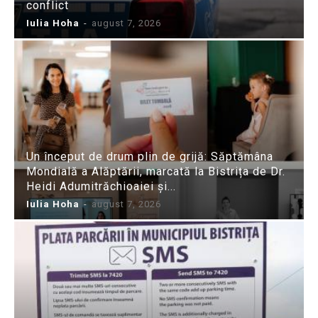
conflict
Iulia Hoha
-
august 7, 2026
Un început de drum plin de grijă: Săptămâna
Mondială a Alăptării, marcată la Bistrița de Dr.
Heidi Adumitrăchioaiei și...
Iulia Hoha
-
august 7, 2026