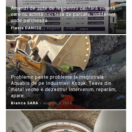
Amenzi de sute de lei pentru cei fără vinietă
care nu achită nici taxa de parcare, indiferent
unde parchează
Flavia DANCIU
-
august 7, 2026
Probleme peste probleme la magistrala
Aquabis de pe Industriei! Kozuk: Țeava din
metal veche e dezastru! Intervenim, reparăm,
apare...
Bianca SARA
-
august 7, 2026