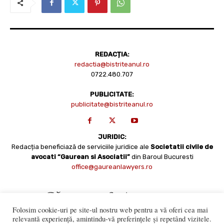
REDACȚIA:
redactia@bistriteanul.ro
0722.480.707
PUBLICITATE:
publicitate@bistriteanul.ro
JURIDIC:
Redacția beneficiază de serviciile juridice ale
Societatii civile de
avocati “Gaurean si Asociatii”
din Baroul Bucuresti
office@gaureanlawyers.ro
Folosim cookie-uri pe site-ul nostru web pentru a vă oferi cea mai
relevantă experiență, amintindu-vă preferințele și repetând vizitele.