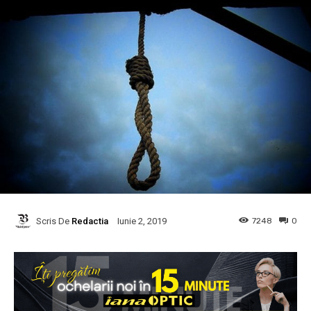
Scris De
Redactia
7248
0
Iunie 2, 2019