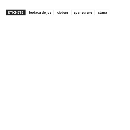
ETICHETE
budacu de jos
cioban
spanzurare
stana