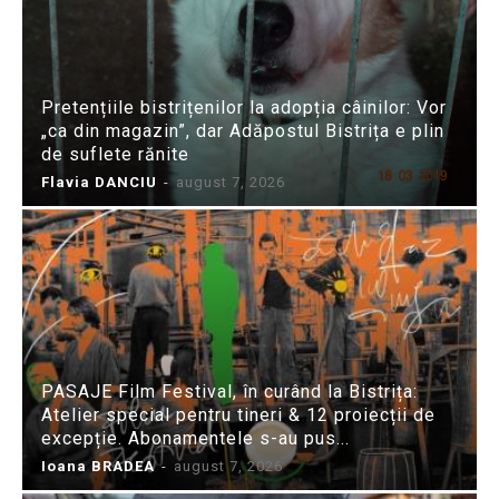
Pretențiile bistrițenilor la adopția câinilor: Vor
„ca din magazin”, dar Adăpostul Bistrița e plin
de suflete rănite
Flavia DANCIU
-
august 7, 2026
PASAJE Film Festival, în curând la Bistrița:
Atelier special pentru tineri & 12 proiecții de
excepție. Abonamentele s-au pus...
Ioana BRADEA
-
august 7, 2026