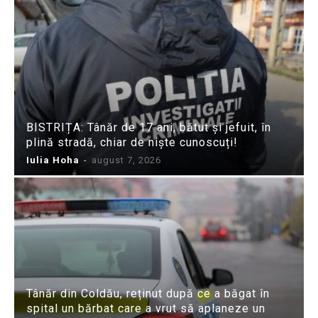
BISTRIȚA: Tânăr de 17 ani, bătut și jefuit, în
plină stradă, chiar de niște cunoscuți!
Iulia Hoha
-
august 7, 2026
Tânăr din Coldău, reținut după ce a băgat în
spital un bărbat care a vrut să aplaneze un