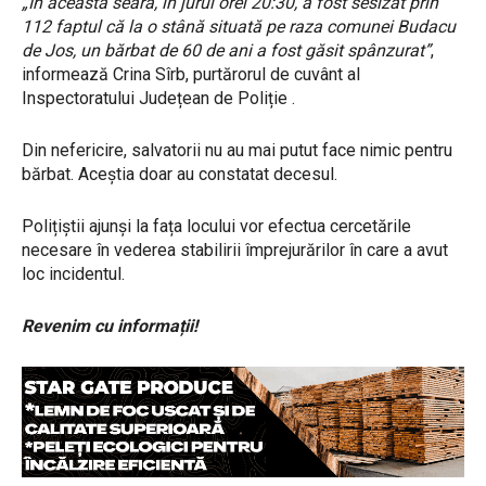
„În această seară, în jurul orei 20:30, a fost sesizat prin
112 faptul că la o stână situată pe raza comunei Budacu
de Jos, un bărbat de 60 de ani a fost găsit spânzurat”
,
informează Crina Sîrb, purtărorul de cuvânt al
Inspectoratului Județean de Poliție .
Din nefericire, salvatorii nu au mai putut face nimic pentru
bărbat. Aceștia doar au constatat decesul.
Polițiștii ajunși la fața locului vor efectua cercetările
necesare în vederea stabilirii împrejurărilor în care a avut
loc incidentul.
Revenim cu informații!