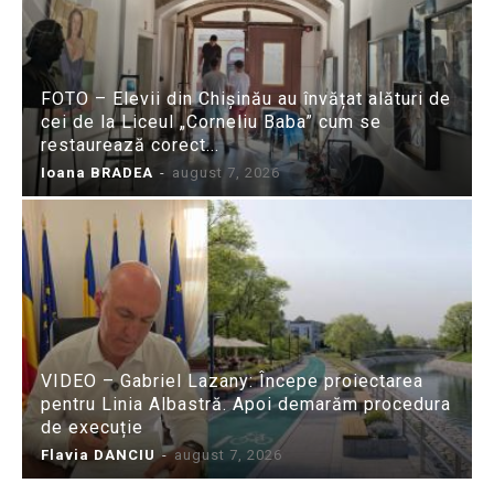
FOTO – Elevii din Chișinău au învățat alături de
cei de la Liceul „Corneliu Baba” cum se
restaurează corect...
Ioana BRADEA
-
august 7, 2026
VIDEO – Gabriel Lazany: Începe proiectarea
pentru Linia Albastră. Apoi demarăm procedura
de execuție
Flavia DANCIU
-
august 7, 2026