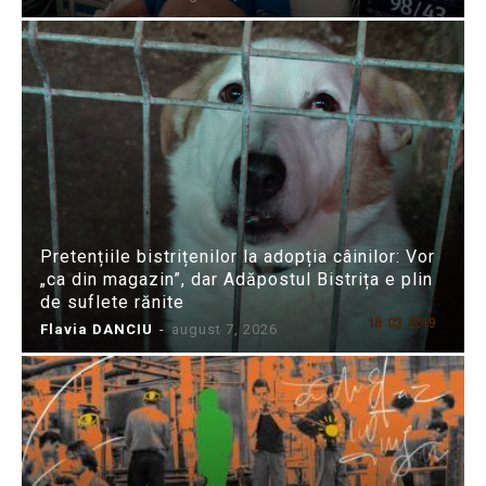
Pretențiile bistrițenilor la adopția câinilor: Vor
„ca din magazin”, dar Adăpostul Bistrița e plin
de suflete rănite
Flavia DANCIU
-
august 7, 2026