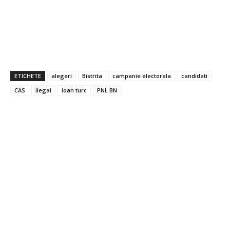
ETICHETE
alegeri
Bistrita
campanie electorala
candidati
CAS
ilegal
ioan turc
PNL BN