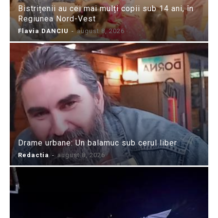
Bistrițenii au cei mai mulți copii sub 14 ani, în
Regiunea Nord-Vest
Flavia DANCIU
-
august 8, 2026
Drame urbane: Un balamuc sub cerul liber
Redactia
-
august 8, 2026