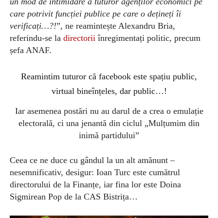
un mod de intimidare a tuturor agenților economici pe
care potrivit funcției publice pe care o dețineți îi
verificați…?!
”, ne reamintește Alexandru Bria,
referindu-se la
directorii
înregimentați politic, precum
șefa ANAF.
Reamintim tuturor că facebook este spațiu public,
virtual bineînțeles, dar public…!
Iar asemenea postări nu au darul de a crea o emulație
electorală, ci una jenantă din ciclul „Mulțumim din
inimă partidului”
Ceea ce ne duce cu gândul la un alt amănunt –
nesemnificativ, desigur: Ioan Turc este cumătrul
directorului de la Finanțe, iar fina lor este Doina
Sigmirean Pop de la CAS Bistrița…