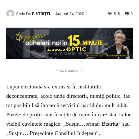
Scris De
BISTRIȚEL
3151
0
August 24, 2020
- Advertisement -
Lupta electorală s-a extins și în instituțiile
deconcentrate, acolo unde directorii, numiți politic, fac
tot posibilul să întoarcă serviciul partidului mult iubit.
Pozele de profil sunt însoțite de rame în care stau la loc
vizibil cuvintele magice: „Susțin…primar Bistrița
” sau
„Susțin… Președinte Consiliul Județean”.