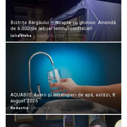
Bistrița Bârgăului – Noapte cu ghinion: Amendă
de 6.000 de lei, iar lemnul confiscat!
Iulia Hoha
-
august 8, 2026
AQUABIS: Avarii și întreruperi de apă, astăzi, 8
august 2026
Redactia
-
august 8, 2026