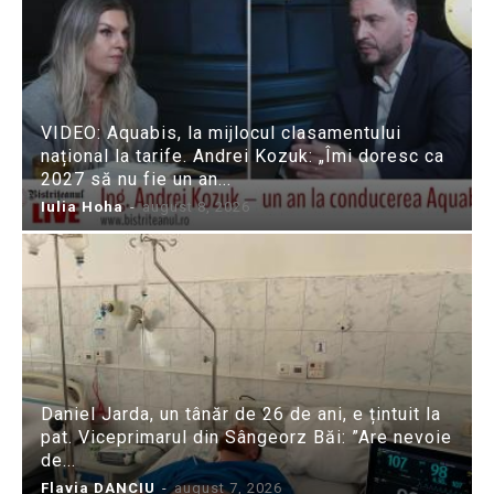
VIDEO: Aquabis, la mijlocul clasamentului
național la tarife. Andrei Kozuk: „Îmi doresc ca
2027 să nu fie un an...
Iulia Hoha
-
august 8, 2026
Daniel Jarda, un tânăr de 26 de ani, e țintuit la
pat. Viceprimarul din Sângeorz Băi: ”Are nevoie
de...
Flavia DANCIU
-
august 7, 2026