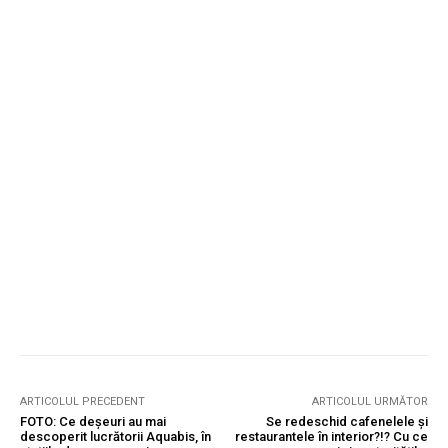
ARTICOLUL PRECEDENT
ARTICOLUL URMĂTOR
FOTO: Ce deșeuri au mai
Se redeschid cafenelele și
descoperit lucrătorii Aquabis, în
restaurantele în interior?!? Cu ce