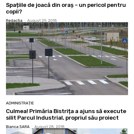
Spațiile de joacă din oraș – un pericol pentru
copii?
Redactia
-
August 29, 2018
ADMINISTRAȚIE
Culmea! Primăria Bistrița a ajuns să execute
silit Parcul Industrial, propriul său proiect
Bianca SARA
-
August 28, 2018