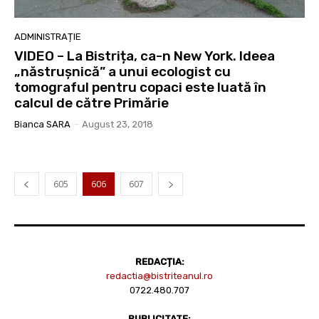
ADMINISTRAȚIE
VIDEO – La Bistrița, ca-n New York. Ideea
„năstrușnică” a unui ecologist cu
tomograful pentru copaci este luată în
calcul de către Primărie
Bianca SARA
-
August 23, 2018
605
606
607
REDACȚIA:
redactia@bistriteanul.ro
0722.480.707
PUBLICITATE: