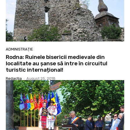
ADMINISTRAȚIE
Rodna: Ruinele bisericii medievale din
localitate au șanse să intre în circuitul
turistic internațional!
Redactia
-
August 25, 2018