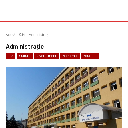
Acasă
Stiri
Administrație
Administrație
112
Cultură
Divertisment
Economic
Educație