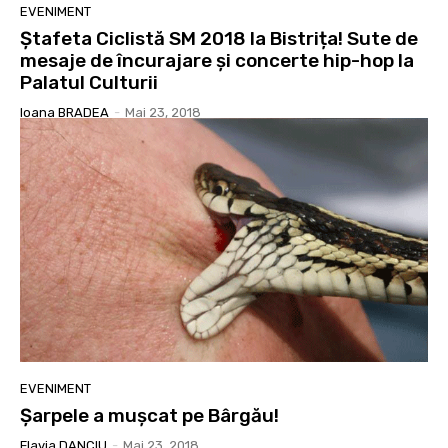
EVENIMENT
Ștafeta Ciclistă SM 2018 la Bistrița! Sute de
mesaje de încurajare și concerte hip-hop la
Palatul Culturii
Ioana BRADEA
-
Mai 23, 2018
EVENIMENT
Șarpele a mușcat pe Bârgău!
Flavia DANCIU
-
Mai 23, 2018