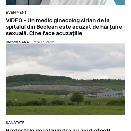
EVENIMENT
VIDEO – Un medic ginecolog sirian de la
spitalul din Beclean este acuzat de hărțuire
sexuală. Cine face acuzațiile
Bianca SARA
-
Mai 17, 2018
SĂNĂTATE
Protestele de la Dumitra au avut efect!