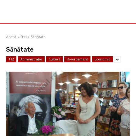
Acasă
Stiri
Sănătate
Sănătate
112
Administrație
Cultură
Divertisment
Economic