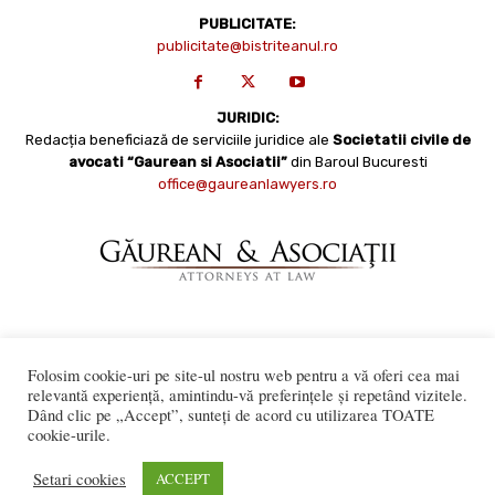
PUBLICITATE:
publicitate@bistriteanul.ro
JURIDIC:
Redacția beneficiază de serviciile juridice ale
Societatii civile de
avocati “Gaurean si Asociatii”
din Baroul Bucuresti
office@gaureanlawyers.ro
Reproducerea totală sau parțială a materialelor este permisă
Folosim cookie-uri pe site-ul nostru web pentru a vă oferi cea mai
numai cu acordul expres al Bistriteanul.Ro. © Copyright 2008 -
relevantă experiență, amintindu-vă preferințele și repetând vizitele.
2021 Bistrițeanul.ro
Made with ♥ by
201.ro
Dând clic pe „Accept”, sunteți de acord cu utilizarea TOATE
cookie-urile.
Setari cookies
ACCEPT