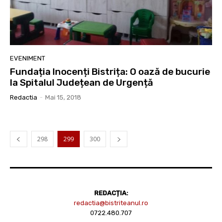
EVENIMENT
Fundația Inocenți Bistrița: O oază de bucurie
la Spitalul Județean de Urgență
Redactia
-
Mai 15, 2018
298
299
300
REDACȚIA:
redactia@bistriteanul.ro
0722.480.707