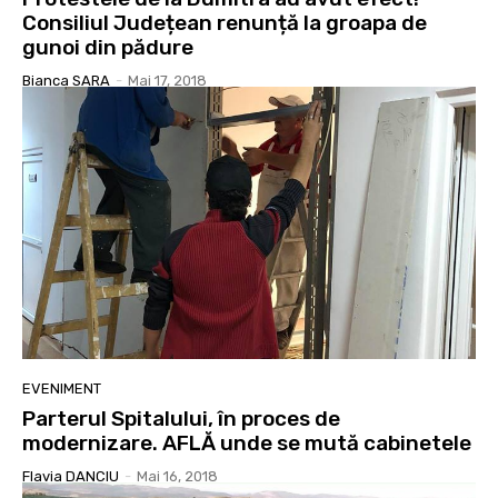
Consiliul Județean renunță la groapa de
gunoi din pădure
Bianca SARA
-
Mai 17, 2018
EVENIMENT
Parterul Spitalului, în proces de
modernizare. AFLĂ unde se mută cabinetele
Flavia DANCIU
-
Mai 16, 2018