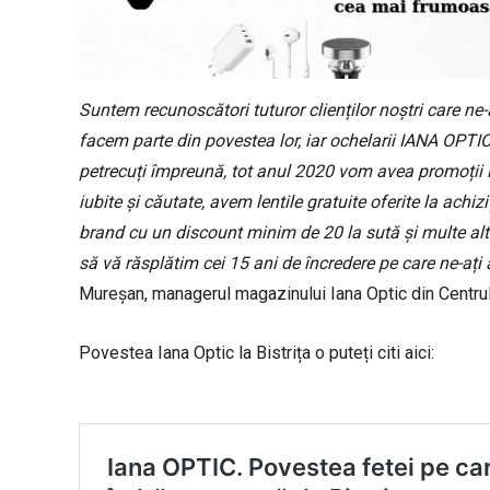
Suntem recunoscători tuturor clienților noștri care ne-
facem parte din povestea lor, iar ochelarii IANA OPTIC
petrecuți împreună, tot anul 2020 vom avea promoții la
iubite și căutate, avem lentile gratuite oferite la ach
brand cu un discount minim de 20 la sută și multe al
să vă răsplătim cei 15 ani de încredere pe care ne-ați a
Mureșan, managerul magazinului Iana Optic din Centrul Ve
Povestea Iana Optic la Bistrița o puteți citi aici: