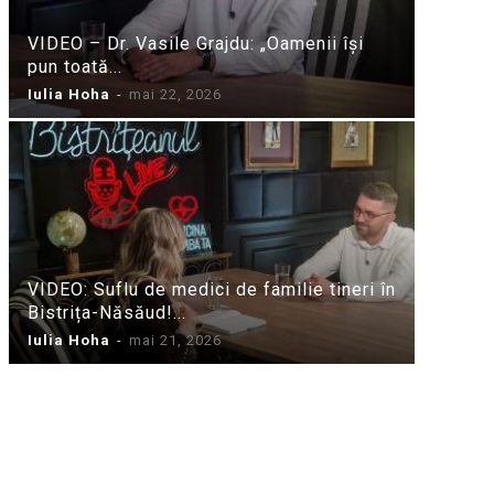
VIDEO – Dr. Vasile Grajdu: „Oamenii își
pun toată...
Iulia Hoha
-
mai 22, 2026
VIDEO: Suflu de medici de familie tineri în
Bistrița-Năsăud!...
Iulia Hoha
-
mai 21, 2026