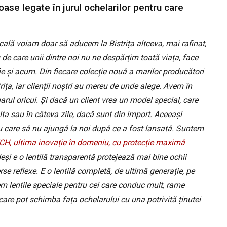
oase legate în jurul ochelarilor pentru care
lă voiam doar să aducem la Bistrița altceva, mai rafinat,
 de care unii dintre noi nu ne despărțim toată viața, face
e și acum. Din fiecare colecție nouă a marilor producători
ța, iar clienții noștri au mereu de unde alege. Avem în
arul oricui. Și dacă un client vrea un model special, care
lta sau în câteva zile, dacă sunt din import. Aceeași
niu care să nu ajungă la noi după ce a fost lansată. Suntem
CH, ultima inovație în domeniu, cu protecție maximă
 deși e o lentilă transparentă protejează mai bine ochii
rse reflexe. E o lentilă completă, de ultimă generație, pe
vem lentile speciale pentru cei care conduc mult, rame
șcare pot schimba fața ochelarului cu una potrivită ținutei