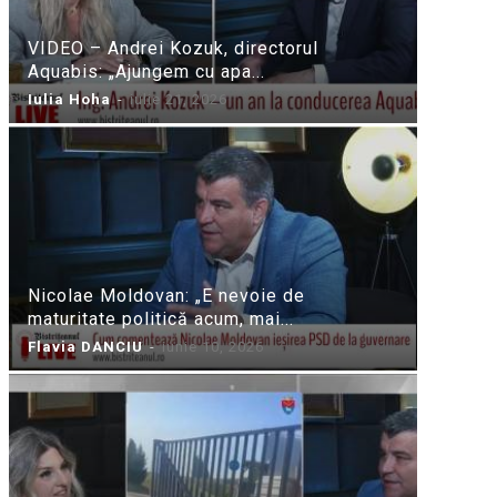
VIDEO – Andrei Kozuk, directorul
Aquabis: „Ajungem cu apa...
Iulia Hoha
-
iulie 21, 2026
Nicolae Moldovan: „E nevoie de
maturitate politică acum, mai...
Flavia DANCIU
-
iunie 10, 2026