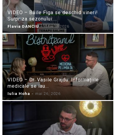
VIDEO – Băile Figa se deschid vineri!
Surpriza sezonului:...
Flavia DANCIU
-
iunie 9, 2026
VIDEO – Dr. Vasile Grajdu: Informațiile
medicale se iau...
Iulia Hoha
-
mai 26, 2026