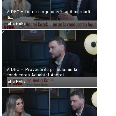
VIDEO – De ce curge uneori apă murdară
la...
Iulia Hoha
-
iulie 24, 2026
VIDEO – Provocările primului an la
conducerea Aquabis! Andrei...
Iulia Hoha
-
iulie 21, 2026