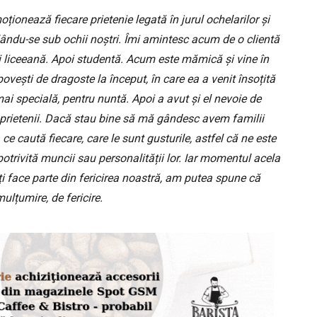
ționează fiecare prietenie legată în jurul ochelarilor și
ându-se sub ochii noștri. Îmi amintesc acum de o clientă
oi liceeană. Apoi studentă. Acum este mămică și vine în
ești de dragoste la început, în care ea a venit însoțită
ai specială, pentru nuntă. Apoi a avut și el nevoie de
ii, prietenii. Dacă stau bine să mă gândesc avem familii
a ce caută fiecare, care le sunt gusturile, astfel că ne este
otrivită muncii sau personalității lor. Iar momentul acela
ți face parte din fericirea noastră, am putea spune că
lțumire, de fericire.