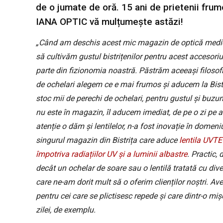
de o jumate de oră. 15 ani de prietenii frum
IANA OPTIC vă mulțumește astăzi!
„Când am deschis acest mic magazin de optică medica
să cultivăm gustul bistrițenilor pentru acest accesoriu
parte din fizionomia noastră. Păstrăm aceeași filosofi
de ochelari alegem ce e mai frumos și aducem la Bistri
stoc mii de perechi de ochelari, pentru gustul și buzun
nu este în magazin, îl aducem imediat, de pe o zi pe a
atenție o dăm și lentilelor, n-a fost inovație în dome
singurul magazin din Bistrița care aduce
lentila UVTE
împotriva radiațiilor UV și a luminii albastre
. Practic,
decât un ochelar de soare sau o lentilă tratată cu dive
care ne-am dorit mult să o oferim clienților noștri. A
pentru cei care se plictisesc repede și care dintr-o mi
zilei, de exemplu.