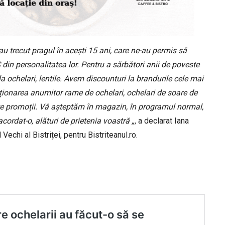
au trecut pragul în acești 15 ani, care ne-au permis să
 din personalitatea lor. Pentru a sărbători anii de poveste
 ochelari, lentile. Avem discounturi la brandurile cele mai
iziționarea anumitor rame de ochelari, ochelari de soare de
te promoții. Vă așteptăm în magazin, în programul normal,
cordat-o, alături de prietenia voastră „
, a declarat Iana
chi al Bistriței, pentru Bistriteanul.ro.