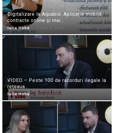
Digitalizare la Aquabis: Aplicație mobilă,
contracte online și mai...
Iulia Hoha
-
august 3, 2026
VIDEO – Peste 100 de racorduri ilegale la
rețeaua...
Iulia Hoha
-
iulie 31, 2026