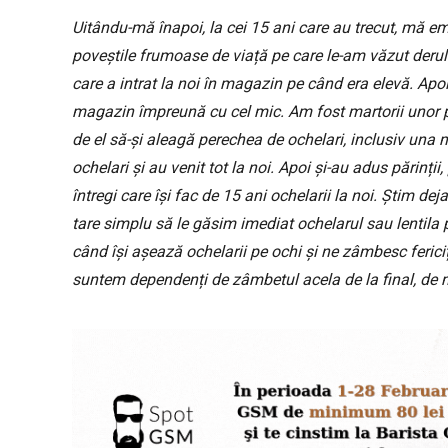
Uitându-mă înapoi, la cei 15 ani care au trecut, mă emo
poveștile frumoase de viață pe care le-am văzut derul
care a intrat la noi în magazin pe când era elevă. Ap
magazin împreună cu cel mic. Am fost martorii unor pov
de el să-și aleagă perechea de ochelari, inclusiv una m
ochelari și au venit tot la noi. Apoi și-au adus părinț
întregi care își fac de 15 ani ochelarii la noi. Știm dej
tare simplu să le găsim imediat ochelarul sau lentila p
când își așează ochelarii pe ochi și ne zâmbesc ferici
suntem dependenți de zâmbetul acela de la final, de mu