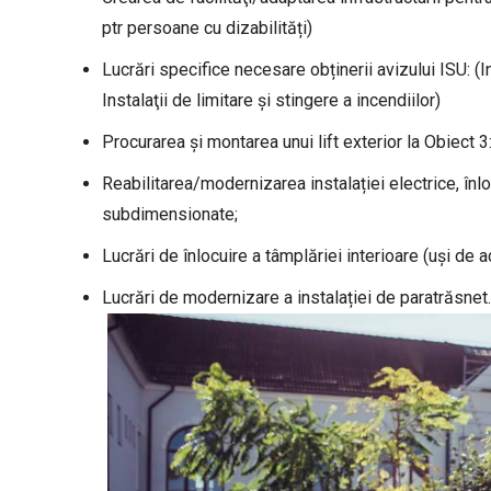
ptr persoane cu dizabilități)
Lucrări specifice necesare obținerii avizului ISU: (I
Instalaţii de limitare şi stingere a incendiilor)
Procurarea şi montarea unui lift exterior la Obiect
Reabilitarea/modernizarea instalației electrice, înlo
subdimensionate;
Lucrări de înlocuire a tâmplăriei interioare (uși de a
Lucrări de modernizare a instalației de paratrăsnet.