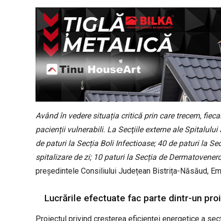
Având în vedere situația critică prin care trecem, fie
pacienții vulnerabili. La Secţiile externe ale Spitalului
de paturi la Secția Boli Infectioase; 40 de paturi la S
spitalizare de zi; 10 paturi la Secția de Dermatovenerol
președintele Consiliului Județean Bistrița-Năsăud, E
Lucrările efectuate fac parte dintr-un pro
Proiectul privind creșterea eficienței energetice a secț