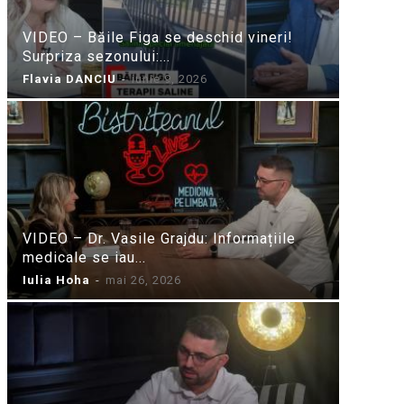
VIDEO – Băile Figa se deschid vineri!
Surpriza sezonului:...
Flavia DANCIU
-
iunie 9, 2026
VIDEO – Dr. Vasile Grajdu: Informațiile
medicale se iau...
Iulia Hoha
-
mai 26, 2026