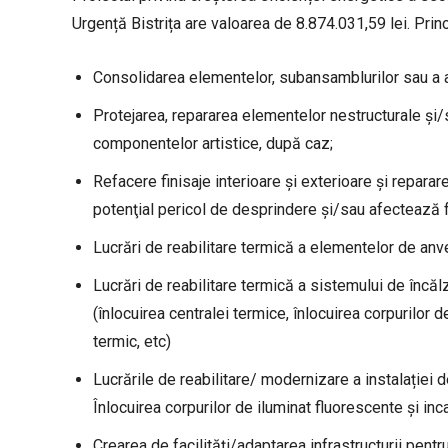
Urgență Bistrița are valoarea de 8.874.031,59 lei. Princ
Consolidarea elementelor, subansamblurilor sau a a
Protejarea, repararea elementelor nestructurale şi/
componentelor artistice, după caz;
Refacere finisaje interioare și exterioare și repara
potenţial pericol de desprindere şi/sau afectează fu
Lucrări de reabilitare termică a elementelor de anve
Lucrări de reabilitare termică a sistemului de încă
(înlocuirea centralei termice, înlocuirea corpurilor de
termic, etc)
Lucrările de reabilitare/ modernizare a instalației de 
Înlocuirea corpurilor de iluminat fluorescente și i
Crearea de facilităţi/adaptarea infrastructurii pent