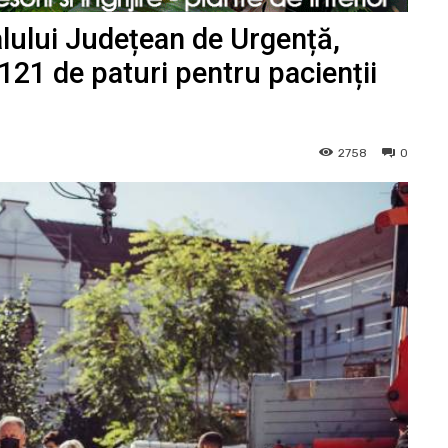
talului Județean de Urgență,
 121 de paturi pentru pacienții
2758
0