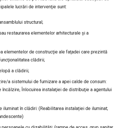
ipalele lucrări de intervenţie sunt:
nsamblului structural;
sau restaurarea elementelor arhitecturale şi a
rea elementelor de construcţie ale faţadei care prezintă
ncţionalitatea clădirii;
lopă a clădirii;
lzire/a sistemului de furnizare a apei calde de consum:
 încălzire, Înlocuirea instalaţiei de distribuţie a agentului
iluminat în clădiri: (Reabilitarea instalației de iluminat;
ncandescente)
ru persoanele cu dizabilităţi: (rampe de acces, grup sanitar