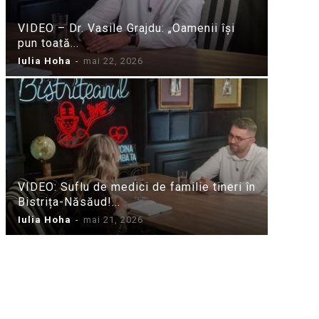
VIDEO – Dr. Vasile Grajdu: „Oamenii își
pun toată...
Iulia Hoha
-
mai 22, 2026
VIDEO: Suflu de medici de familie tineri în
Bistrița-Năsăud!...
Iulia Hoha
-
mai 21, 2026