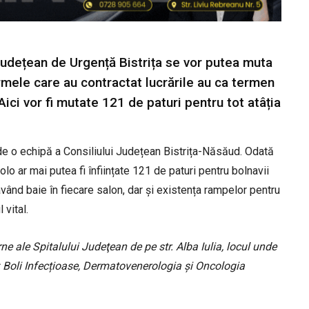
 Județean de Urgență Bistrița se vor putea muta
Firmele care au contractat lucrările au ca termen
Aici vor fi mutate 121 de paturi pentru tot atâția
t de o echipă a Consiliului Județean Bistrița-Năsăud. Odată
olo ar mai putea fi înființate 121 de paturi pentru bolnavii
 având baie în fiecare salon, dar și existența rampelor pentru
 vital.
rne ale Spitalului Judeţean de pe str. Alba Iulia, locul unde
: Boli Infecțioase, Dermatovenerologia și Oncologia