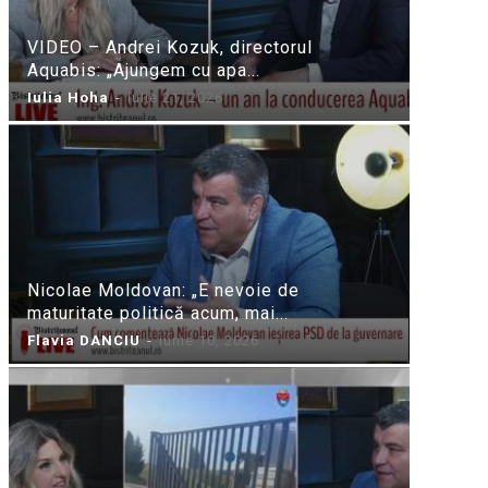
VIDEO – Andrei Kozuk, directorul
Aquabis: „Ajungem cu apa...
Iulia Hoha
-
iulie 21, 2026
Nicolae Moldovan: „E nevoie de
maturitate politică acum, mai...
Flavia DANCIU
-
iunie 10, 2026