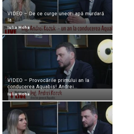
VIDEO – De ce curge uneori apă murdară
la...
Iulia Hoha
-
iulie 24, 2026
VIDEO – Provocările primului an la
conducerea Aquabis! Andrei...
Iulia Hoha
-
iulie 21, 2026