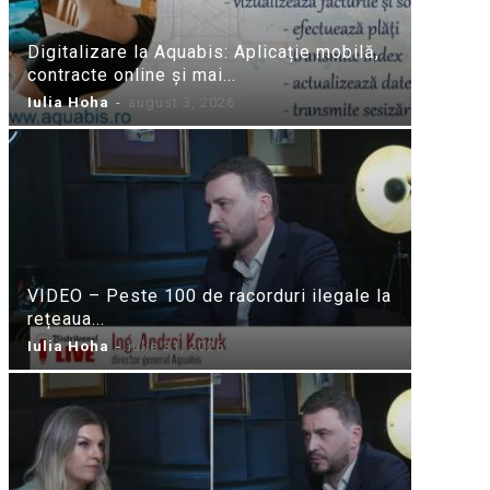
Digitalizare la Aquabis: Aplicație mobilă,
contracte online și mai...
Iulia Hoha
-
august 3, 2026
VIDEO – Peste 100 de racorduri ilegale la
rețeaua...
Iulia Hoha
-
iulie 31, 2026