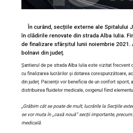
În curând, secțiile externe ale Spitalului
în clădirile renovate din strada Alba Iulia. 
de finalizare sfârșitul lunii noiembrie 2021. 
bolnavi din județ.
Șantierul de pe strada Alba Iulia este vizitat frecven
cu finalizarea lucrărilor și dotarea corespunzătoare, ac
din județ. Pacienții vor beneficia de un confort sporit,
distribuirea fluidelor medicale, oxigenul fiind elementul
„
Grăbim cât se poate de mult, lucrările la Secţiile exte
se vor muta în „casă nouă” secții importante, precum
medicală.