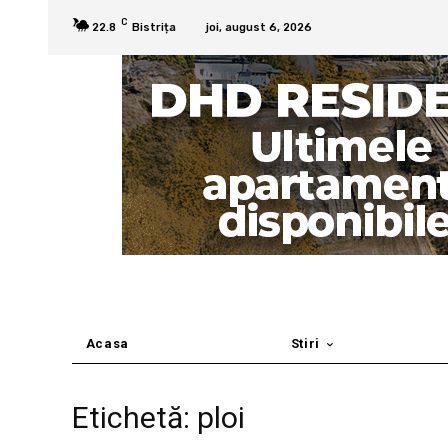
C
22.8
Bistrița
joi, august 6, 2026
Acasa
Stiri
Etichetă: ploi