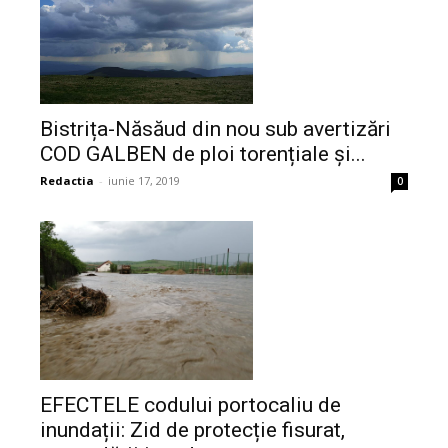
Bistrița-Năsăud din nou sub avertizări
COD GALBEN de ploi torențiale și...
Redactia
-
iunie 17, 2019
0
EFECTELE codului portocaliu de
inundații: Zid de protecție fisurat,