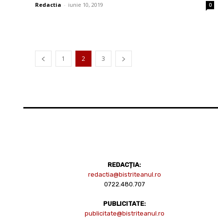
Redactia
-
iunie 10, 2019
0
1
2
3
REDACȚIA:
redactia@bistriteanul.ro
0722.480.707
PUBLICITATE:
publicitate@bistriteanul.ro