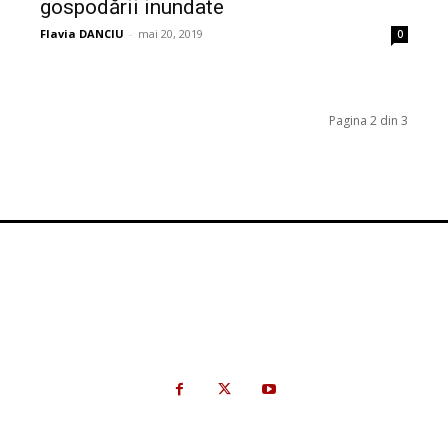
gospodării inundate
Flavia DANCIU
-
mai 20, 2019
0
Pagina 2 din 3