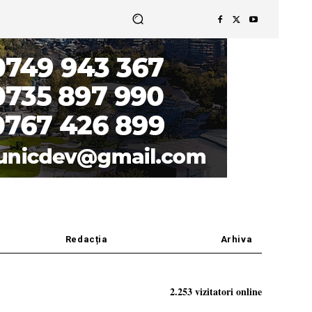
Redacția
Arhiva
2.253 vizitatori online