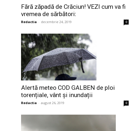
Fără zăpadă de Crăciun! VEZI cum va fi
vremea de sărbători:
Redactia
-
decembrie 24, 2019
0
Alertă meteo COD GALBEN de ploi
torențiale, vânt și inundații
Redactia
-
august 26, 2019
0