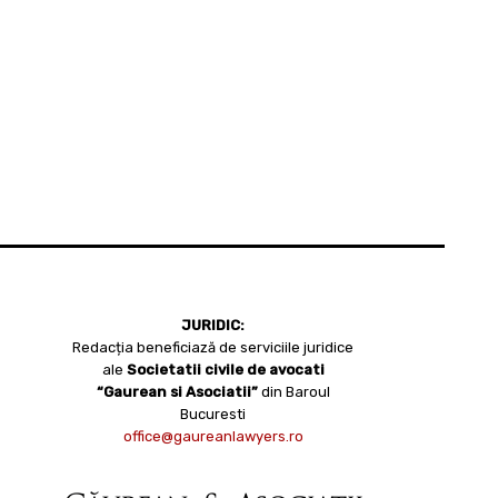
JURIDIC:
Redacția beneficiază de serviciile juridice
ale
Societatii civile de avocati
“Gaurean si Asociatii”
din Baroul
Bucuresti
office@gaureanlawyers.ro