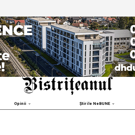
Opinii
Știrile NeBUNE