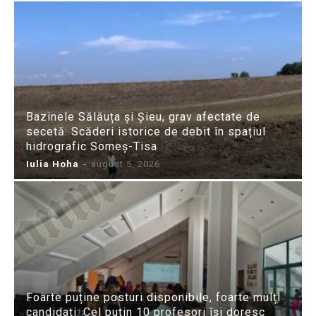
Bazinele Sălăuța și Șieu, grav afectate de
secetă: Scăderi istorice de debit în spațiul
hidrografic Someș-Tisa
Iulia Hoha
-
august 5, 2026
Foarte puține posturi disponibile, foarte mulți
candidați: Cel puțin 10 profesori își doresc