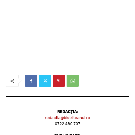
REDACȚIA:
redactia@bistriteanul.ro
0722.480.707