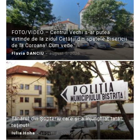
FOTO/VIDEO – Centrul Vechi s-ar putea
extinde de la zidul Cetății din spatele Bisericii
de la Coroana! Cum vede...
Flavia DANCIU
-
august 5, 2026
Tânărul din Șopteriu care și-a înjunghiat tatăl,
reținut!
Iulia Hoha
-
august 5, 2026