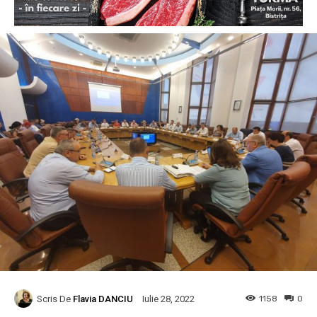
Scris De
Flavia DANCIU
1158
0
Iulie 28, 2022