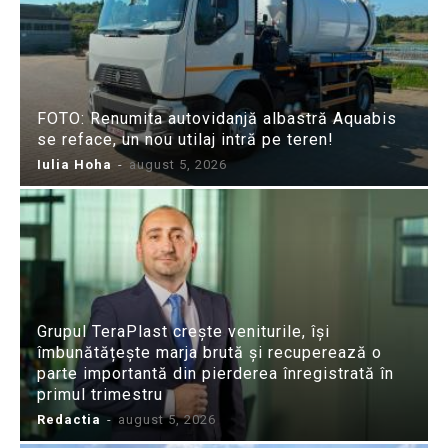
FOTO: Renumita autovidanjă albastră Aquabis
se reface, un nou utilaj intră pe teren!
Iulia Hoha
-
august 5, 2026
Grupul TeraPlast crește veniturile, își
îmbunătățește marja brută și recuperează o
parte importantă din pierderea înregistrată în
primul trimestru
Redactia
-
august 5, 2026