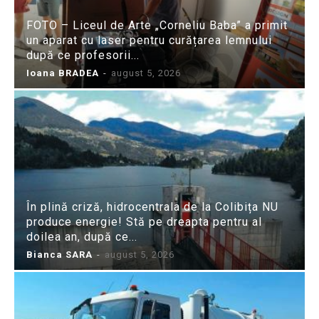
FOTO – Liceul de Arte „Corneliu Baba” a primit
un aparat cu laser pentru curățarea lemnului
după ce profesorii...
Ioana BRADEA
-
august 5, 2026
În plină criză, hidrocentrala de la Colibița NU
produce energie! Stă pe dreapta pentru al
doilea an, după ce...
Bianca SARA
-
august 5, 2026