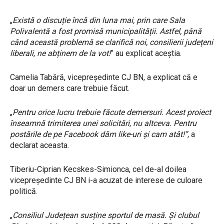
„
Există o discuție încă din luna mai, prin care Sala
Polivalentă a fost promisă municipalității. Astfel, până
când această problemă se clarifică noi, consilierii județeni
liberali, ne abținem de la vot!
” au explicat aceștia.
Camelia Tabără, vicepreședinte CJ BN, a explicat că e
doar un demers care trebuie făcut.
„
Pentru orice lucru trebuie făcute demersuri. Acest proiect
înseamnă trimiterea unei solicitări, nu altceva. Pentru
postările de pe Facebook dăm like-uri și cam atât!”,
a
declarat aceasta.
Tiberiu-Ciprian Kecskes-Simionca, cel de-al doilea
vicepreședinte CJ BN i-a acuzat de interese de culoare
politică.
„
Consiliul Județean susține sportul de masă. Și clubul