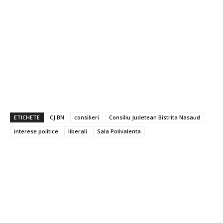
ETICHETE
CJ BN
consilieri
Consiliu Judetean Bistrita Nasaud
interese politice
liberali
Sala Polivalenta