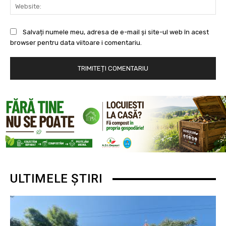
Web
Salvați numele meu, adresa de e-mail și site-ul web în acest
browser pentru data viitoare i comentariu.
ULTIMELE ȘTIRI