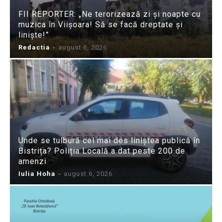
FII REPORTER: „Ne terorizează zi și noapte cu
muzica în Viișoara! Să se facă dreptate și
liniște!”
Redactia
-
august 6, 2026
Unde se tulbură cel mai des liniștea publică în
Bistrița? Poliția Locală a dat peste 200 de
amenzi
Iulia Hoha
-
august 6, 2026