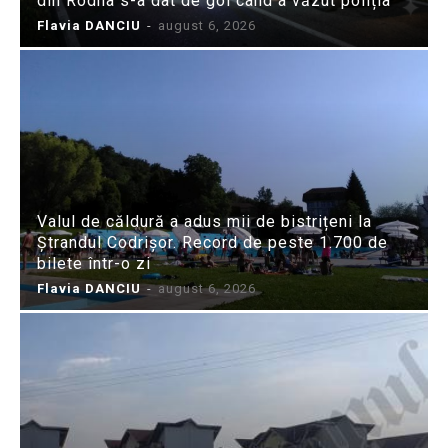
din Rodna s-a dat de gol când a văzut poliția
Flavia DANCIU
-
august 6, 2026
Valul de căldură a adus mii de bistrițeni la
Ștrandul Codrișor. Record de peste 1.700 de
bilete într-o zi
Flavia DANCIU
-
august 6, 2026