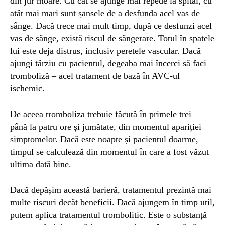
din jur moare. Cu cât se ajunge mai repede la spital, cu
atât mai mari sunt șansele de a desfunda acel vas de
sânge. Dacă trece mai mult timp, după ce desfunzi acel
vas de sânge, există riscul de sângerare. Totul în spatele
lui este deja distrus, inclusiv peretele vascular. Dacă
ajungi târziu cu pacientul, degeaba mai încerci să faci
tromboliză – acel tratament de bază în AVC-ul
ischemic.
De aceea tromboliza trebuie făcută în primele trei –
până la patru ore și jumătate, din momentul apariției
simptomelor. Dacă este noapte și pacientul doarme,
timpul se calculează din momentul în care a fost văzut
ultima dată bine.
Dacă depășim această barieră, tratamentul prezintă mai
multe riscuri decât beneficii. Dacă ajungem în timp util,
putem aplica tratamentul trombolitic. Este o substanță