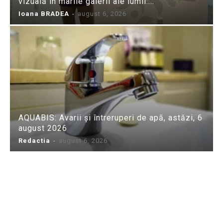
vizuală în marile galerii ale lumii:...
Ioana BRADEA
-
august 6, 2026
AQUABIS: Avarii și întreruperi de apă, astăzi, 6
august 2026
Redactia
-
august 6, 2026