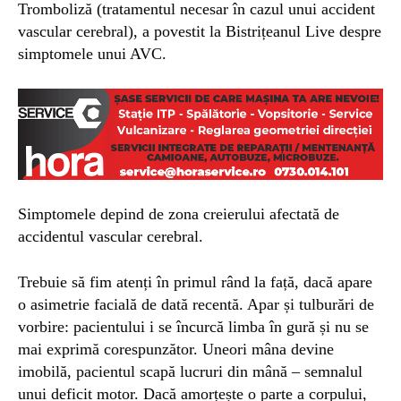
Tromboliză (tratamentul necesar în cazul unui accident
vascular cerebral), a povestit la Bistrițeanul Live despre
simptomele unui AVC.
Simptomele depind de zona creierului afectată de
accidentul vascular cerebral.
Trebuie să fim atenți în primul rând la față, dacă apare
o asimetrie facială de dată recentă. Apar și tulburări de
vorbire: pacientului i se încurcă limba în gură și nu se
mai exprimă corespunzător. Uneori mâna devine
imobilă, pacientul scapă lucruri din mână – semnalul
unui deficit motor. Dacă amorțește o parte a corpului,