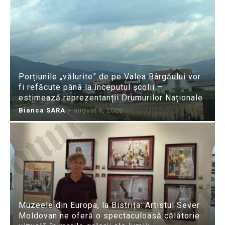
Porțiunile „vălurite” de pe Valea Bârgăului vor
fi refăcute până la începutul școlii –
estimează reprezentanții Drumurilor Naționale
Bianca SARA
-
august 6, 2026
Muzeele din Europa, la Bistrița: Artistul Sever
Moldovan ne oferă o spectaculoasă călătorie