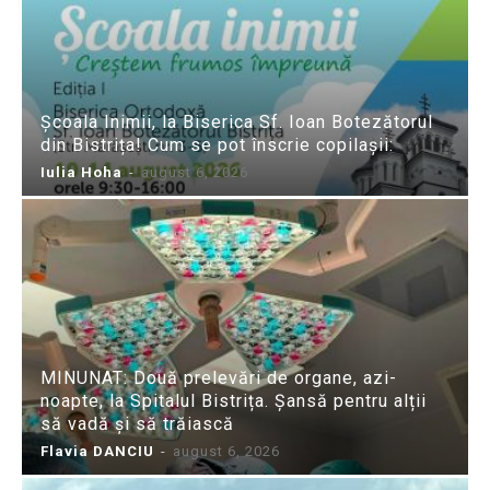
Școala Inimii, la Biserica Sf. Ioan Botezătorul
din Bistrița! Cum se pot înscrie copilașii:
Iulia Hoha
-
august 6, 2026
MINUNAT: Două prelevări de organe, azi-
noapte, la Spitalul Bistrița. Șansă pentru alții
să vadă și să trăiască
Flavia DANCIU
-
august 6, 2026