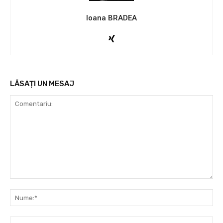
Ioana BRADEA
LĂSAȚI UN MESAJ
Comentariu:
Nu
Ema