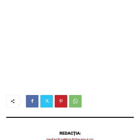
REDACȚIA:
redactia@bistriteanul.ro