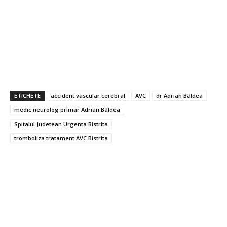
ETICHETE
accident vascular cerebral
AVC
dr Adrian Bâldea
medic neurolog primar Adrian Bâldea
Spitalul Judetean Urgenta Bistrita
tromboliza tratament AVC Bistrita