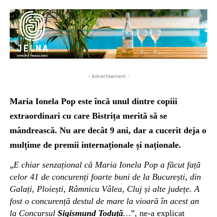
- Advertisement -
Maria Ionela Pop este încă unul dintre copiii
extraordinari cu care Bistrița merită să se
mândrească. Nu are decât 9 ani, dar a cucerit deja o
mulțime de premii internaționale și naționale.
„
E chiar senzațional că Maria Ionela Pop a făcut față
celor 41 de concurenți foarte buni de la București, din
Galați, Ploiești, Râmnicu Vâlea, Cluj și alte județe. A
fost o concurență destul de mare la vioară în acest an
la Concursul
Sigismund Toduță
…
”, ne-a explicat