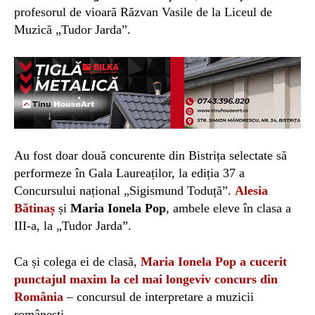
profesorul de vioară Răzvan Vasile de la Liceul de
Muzică „Tudor Jarda”.
Au fost doar două concurente din Bistrița selectate să
performeze în Gala Laureaților, la ediția 37 a
Concursului național „Sigismund Toduță”.
Alesia
Bătinaș
și
Maria Ionela Pop
, ambele eleve în clasa a
III-a, la „Tudor Jarda”.
Ca și colega ei de clasă,
Maria Ionela Pop a cucerit
punctajul maxim la cel mai longeviv concurs din
România
– concursul de interpretare a muzicii
românești.