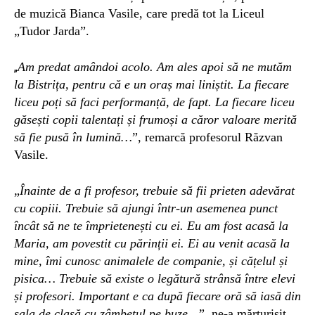
de muzică Bianca Vasile, care predă tot la Liceul
„Tudor Jarda”.
Am predat amândoi acolo. Am ales apoi să ne mutăm
„
la Bistrița, pentru că e un oraș mai liniștit. La fiecare
liceu poți să faci performanță, de fapt. La fiecare liceu
găsești copii talentați și frumoși a căror valoare merită
să fie pusă în lumină…
”, remarcă profesorul Răzvan
Vasile.
„
Înainte de a fi profesor, trebuie să fii prieten adevărat
cu copiii. Trebuie să ajungi într-un asemenea punct
încât să ne te împrietenești cu ei. Eu am fost acasă la
Maria, am povestit cu părinții ei. Ei au venit acasă la
mine, îmi cunosc animalele de companie, și cățelul și
pisica… Trebuie să existe o legătură strânsă între elevi
și profesori. Important e ca după fiecare oră să iasă din
sala de clasă cu zâmbetul pe buze…
”, ne-a mărturisit