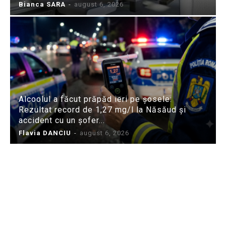
Bianca SARA
-
august 6, 2026
Alcoolul a făcut prăpăd ieri pe șosele:
Rezultat record de 1,27 mg/l la Năsăud și
accident cu un șofer...
Flavia DANCIU
-
august 6, 2026