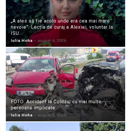
„A ales să fie acolo unde era cea mai mare
nevoie”: Lecția de curaj a Alexiei, voluntar la
ISU...
Iulia Hoha
-
august 6, 2026
FOTO: Accident la Coldău, cu mai multe
persoane implicate
Iulia Hoha
-
august 6, 2026