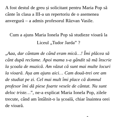
A fost destul de greu și solicitant pentru Maria Pop să
cânte în clasa a III-a un repertoriu de o asemenea
anvergură – a admis profesorul Răzvan Vasile.
Cum a ajuns Maria Ionela Pop să studieze vioară la
Liceul „Tudor Jarda” ?
„
Aaa, dar cântam de când eram mică…! Îmi plăcea să
cânt după reclame. Apoi mama s-a gândit să mă înscrie
la școala de muzică. Am văzut că sunt mai multe locuri
la vioară. Așa am ajuns aici… Cam două-trei ore am
de studiat pe zi. Cel mai mult îmi place că domnul
profesor îmi dă piese foarte vesele de cântat. Nu sunt
deloc triste…
”, ne-a explicat Maria Ionela Pop, zilele
trecute, când am întâlnit-o la școală, chiar înaintea orei
de vioară.