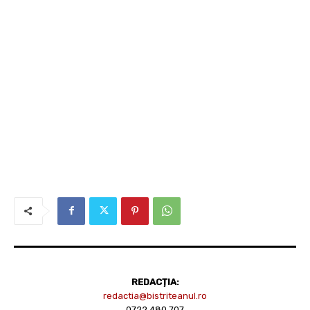
REDACȚIA:
redactia@bistriteanul.ro
0722.480.707