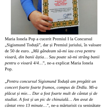
Maria Ionela Pop a cucerit Premiul I la Concursul
„Sigismund Toduță”, dar și Premiul juriului, în valoare
de 50 de euro. „
Mă gândeam să-mi iau ceva pentru
vioară, din banii ăștia… Sau poate să-mi strâng banii
pentru o vioară 4/4…
”, ne-a explicat Maria Ionela
Pop.
„
Pentru concursul Sigismund Toduță am pregătit un
concert foarte foarte frumos, compus de Drdla. Mi-a
plăcut și mie… Dar a fost foarte mult de cântat și de
studiat. A fost și un pic de chinuială… Am avut de
cântat vreo 13 minute…
”, ne-a mărturisit cu seninătate