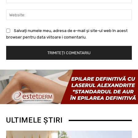
Web
Salvați numele meu, adresa de e-mail și site-ul web în acest
browser pentru data viitoare i comentariu.
ULTIMELE ȘTIRI