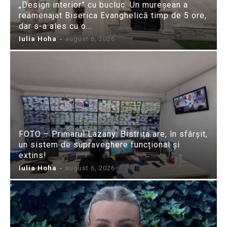
„Design interior” cu bucluc: Un mureșean a
reamenajat Biserica Evanghelică timp de 5 ore,
dar s-a ales cu o...
Iulia Hoha
-
august 6, 2026
FOTO – Primarul Lazany: Bistrița are, în sfârșit,
un sistem de supraveghere funcțional și
extins!
Iulia Hoha
-
august 6, 2026