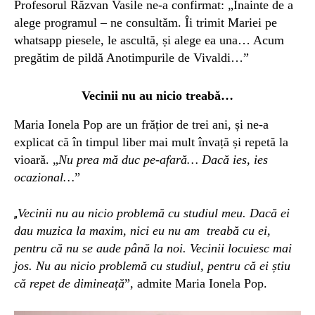
Profesorul Răzvan Vasile ne-a confirmat: „Înainte de a
alege programul – ne consultăm. Îi trimit Mariei pe
whatsapp piesele, le ascultă, și alege ea una… Acum
pregătim de pildă Anotimpurile de Vivaldi…”
Vecinii nu au nicio treabă…
Maria Ionela Pop are un frățior de trei ani, și ne-a
explicat că în timpul liber mai mult învață și repetă la
vioară. „
Nu prea mă duc pe-afară… Dacă ies, ies
ocazional…
”
Vecinii nu au nicio problemă cu studiul meu. Dacă ei
„
dau muzica la maxim, nici eu nu am treabă cu ei,
pentru că nu se aude până la noi. Vecinii locuiesc mai
jos. Nu au nicio problemă cu studiul, pentru că ei știu
că repet de dimineață
”, admite Maria Ionela Pop.