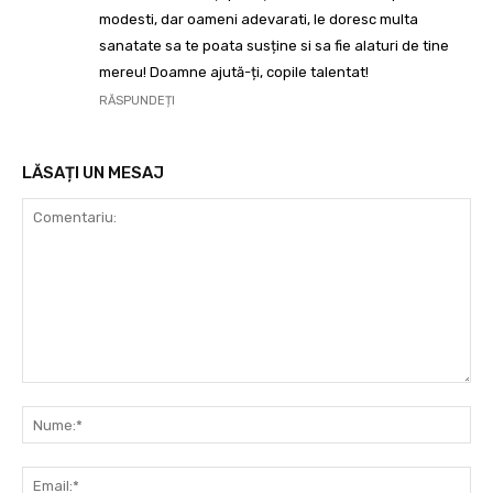
modesti, dar oameni adevarati, le doresc multa
sanatate sa te poata susține si sa fie alaturi de tine
mereu! Doamne ajută-ți, copile talentat!
RĂSPUNDEȚI
LĂSAȚI UN MESAJ
Comentariu:
Nu
Ema