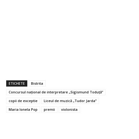
ETICHETE
Bistrita
Concursul național de interpretare „Sigismund Toduță”
copii de exceptie
Liceul de muzică „Tudor Jarda”
Maria Ionela Pop
premii
violonista