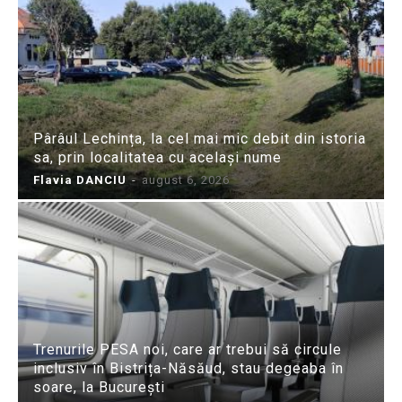
Pârâul Lechința, la cel mai mic debit din istoria
sa, prin localitatea cu același nume
Flavia DANCIU
-
august 6, 2026
Trenurile PESA noi, care ar trebui să circule
inclusiv în Bistrița-Năsăud, stau degeaba în
soare, la București