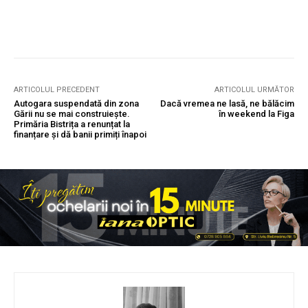
ARTICOLUL PRECEDENT
ARTICOLUL URMĂTOR
Autogara suspendată din zona
Dacă vremea ne lasă, ne bălăcim
Gării nu se mai construiește.
în weekend la Figa
Primăria Bistrița a renunțat la
finanțare și dă banii primiți înapoi