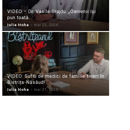
VIDEO – Dr. Vasile Grajdu: „Oamenii își
pun toată...
Iulia Hoha
-
mai 22, 2026
VIDEO: Suflu de medici de familie tineri în
Bistrița-Năsăud!...
Iulia Hoha
-
mai 21, 2026