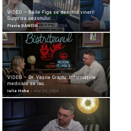
VIDEO – Băile Figa se deschid vineri!
Surpriza sezonului:...
Flavia DANCIU
-
iunie 9, 2026
VIDEO – Dr. Vasile Grajdu: Informațiile
medicale se iau...
Iulia Hoha
-
mai 26, 2026