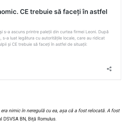
 era nimic în neregulă cu ea, așa că a fost relocată. A fost
șeful DSVSA BN, Biță Romulus.