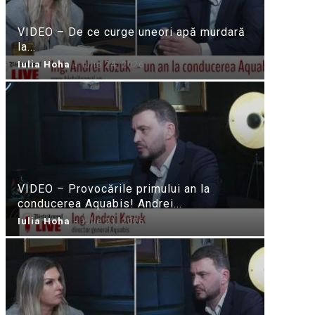
VIDEO – De ce curge uneori apă murdară
la...
Iulia Hoha
-
iulie 24, 2026
VIDEO – Provocările primului an la
conducerea Aquabis! Andrei...
Iulia Hoha
-
iulie 21, 2026