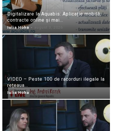
Digitalizare la Aquabis: Aplicație mobilă,
contracte online și mai...
Iulia Hoha
-
august 3, 2026
VIDEO – Peste 100 de racorduri ilegale la
rețeaua...
Iulia Hoha
-
iulie 31, 2026