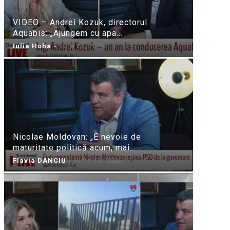
VIDEO – Andrei Kozuk, directorul
Aquabis: „Ajungem cu apa...
Iulia Hoha
-
iulie 21, 2026
Nicolae Moldovan: „E nevoie de
maturitate politică acum, mai...
Flavia DANCIU
-
iunie 10, 2026