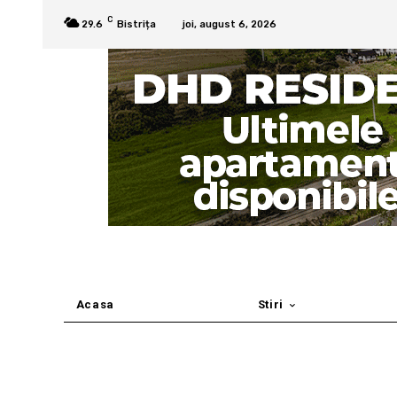
C
29.6
Bistrița
joi, august 6, 2026
Acasa
Stiri