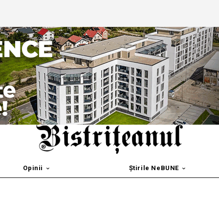
Opinii
Știrile NeBUNE