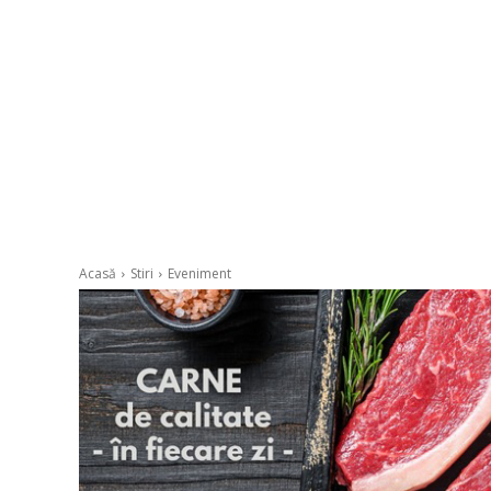
Acasă
Stiri
Eveniment