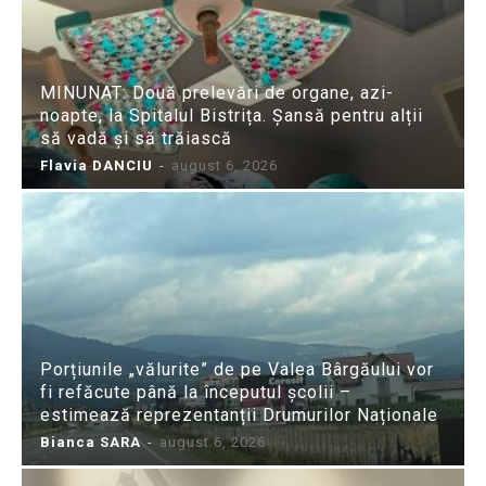
MINUNAT: Două prelevări de organe, azi-
noapte, la Spitalul Bistrița. Șansă pentru alții
să vadă și să trăiască
Flavia DANCIU
-
august 6, 2026
Porțiunile „vălurite” de pe Valea Bârgăului vor
fi refăcute până la începutul școlii –
estimează reprezentanții Drumurilor Naționale
Bianca SARA
-
august 6, 2026