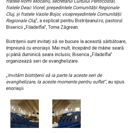
fratele Romi Mocanu, secretarul Cultului Penticostal,
fratele Deac Viorel, președintele Comunității Regionale
Cluj, și fratele Vasile Bojor, vicepreședintele Comunității
Regionale Clu
j”, a explicat pentru Bistrițeanul.ro, pastorul
Bisericii „Filadelfia”, Toma Zăgrean.
Bistrițenii sunt invitați să se bucure la această sărbătoare,
împreună cu enoriașii. Mai mult, începând de mâine seară
și până duminică seara inclusiv, Biserica „Filadelfia”
organizează seri de evanghelizare.
„Invităm bistrițenii să ia parte la aceste seri de
evanghelizare, la aceste momente pentru suflet”,
au spus
enoriașii.