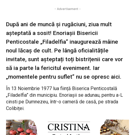
- Advertisement -
După ani de muncă și rugăciuni, ziua mult
așteptată a sosit! Enoriașii Bisericii
Penticostale „Filadelfia” inaugurează mâine
noul lăcaș de cult. Pe lângă oficialitățile
invitate, sunt așteptați toți bistrițenii care vor
să ia parte la fericitul eveniment. Iar
„momentele pentru suflet” nu se opresc aici.
În 13 Noiembrie 1977 lua ființă Biserica Penticostală
„Filadelfia” din municipiu. Enoriașii se adunau, pentru a-L
cinsti pe Dumnezeu, într-o cameră de casă, pe strada
Colibiței.