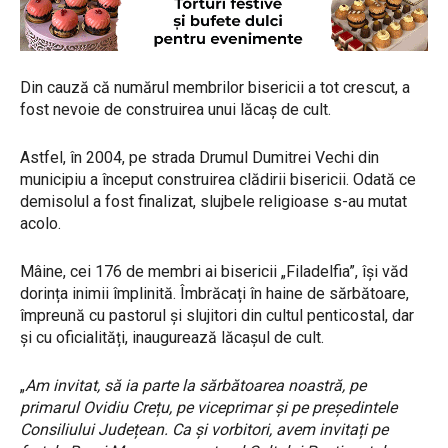
Din cauză că numărul membrilor bisericii a tot crescut, a
fost nevoie de construirea unui lăcaș de cult.
Astfel, în 2004, pe strada Drumul Dumitrei Vechi din
municipiu a început construirea clădirii bisericii. Odată ce
demisolul a fost finalizat, slujbele religioase s-au mutat
acolo.
Mâine, cei 176 de membri ai bisericii „Filadelfia”, își văd
dorința inimii împlinită. Îmbrăcați în haine de sărbătoare,
împreună cu pastorul și slujitori din cultul penticostal, dar
și cu oficialități, inaugurează lăcașul de cult.
„
Am invitat, să ia parte la sărbătoarea noastră, pe
primarul Ovidiu Crețu, pe viceprimar și pe președintele
Consiliului Județean. Ca și vorbitori, avem invitați pe