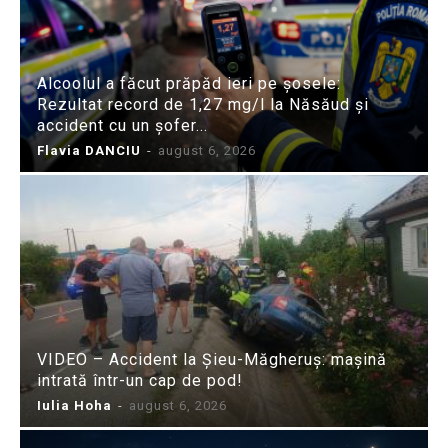
Alcoolul a făcut prăpăd ieri pe șosele:
Rezultat record de 1,27 mg/l la Năsăud și
accident cu un șofer...
Flavia DANCIU
-
august 6, 2026
VIDEO – Accident la Șieu-Măgheruș: mașină
intrată într-un cap de pod!
Iulia Hoha
-
august 6, 2026