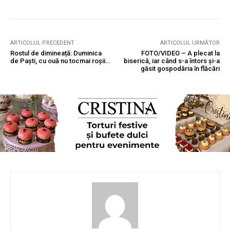
ARTICOLUL PRECEDENT
ARTICOLUL URMĂTOR
Rostul de dimineață: Duminica
FOTO/VIDEO – A plecat la
de Paști, cu ouă nu tocmai roșii…
biserică, iar când s-a întors și-a
găsit gospodăria în flăcări