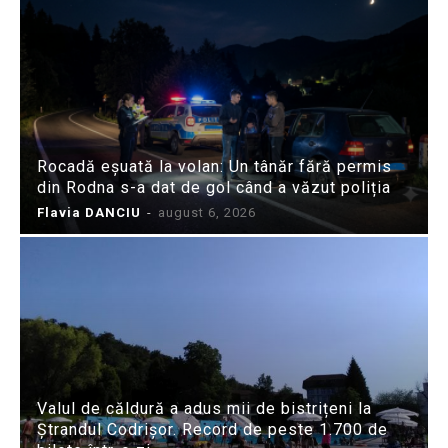
Rocadă eșuată la volan: Un tânăr fără permis
din Rodna s-a dat de gol când a văzut poliția
Flavia DANCIU
-
august 6, 2026
Valul de căldură a adus mii de bistrițeni la
Ștrandul Codrișor. Record de peste 1.700 de