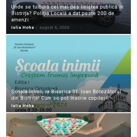
Unde se tulbură cel mai des liniștea publică în
Bistrița? Poliția Locală a dat peste 200 de
amenzi
Iulia Hoha
-
august 6, 2026
Școala Inimii, la Biserica Sf. Ioan Botezătorul
din Bistrița! Cum se pot înscrie copilașii:
Iulia Hoha
-
august 6, 2026