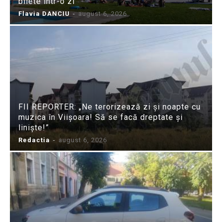
bilete într-o zi
Flavia DANCIU
-
august 6, 2026
FII REPORTER: „Ne terorizează zi și noapte cu
muzica în Viișoara! Să se facă dreptate și
liniște!”
Redactia
-
august 6, 2026