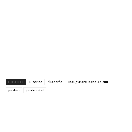
ETICHETE
Biserica
filadelfia
inaugurare lacas de cult
pastori
penticostal