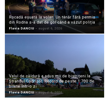
Rocadă eșuată la volan: Un tânăr fără permis
din Rodna s-a dat de gol când a văzut poliția
Flavia DANCIU
-
august 6, 2026
Valul de căldură a adus mii de bistrițeni la
Ștrandul Codrișor. Record de peste 1.700 de
bilete într-o zi
Flavia DANCIU
-
august 6, 2026