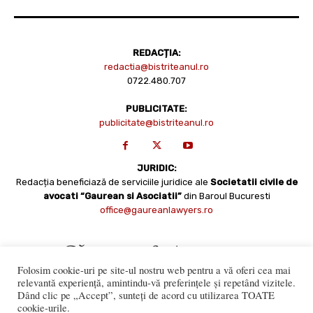
REDACȚIA:
redactia@bistriteanul.ro
0722.480.707
PUBLICITATE:
publicitate@bistriteanul.ro
JURIDIC:
Redacția beneficiază de serviciile juridice ale
Societatii civile de
avocati “Gaurean si Asociatii”
din Baroul Bucuresti
office@gaureanlawyers.ro
Folosim cookie-uri pe site-ul nostru web pentru a vă oferi cea mai
relevantă experiență, amintindu-vă preferințele și repetând vizitele.
Dând clic pe „Accept”, sunteți de acord cu utilizarea TOATE
cookie-urile.