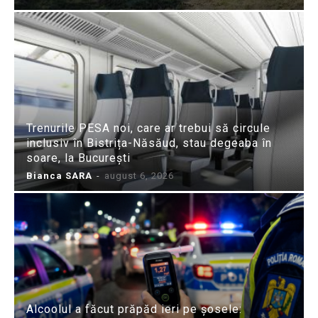
Trenurile PESA noi, care ar trebui să circule
inclusiv în Bistrița-Năsăud, stau degeaba în
soare, la București
Bianca SARA
-
august 6, 2026
Alcoolul a făcut prăpăd ieri pe șosele: