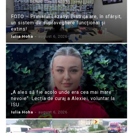
FOTO – Primarul Lazany: Bistrița are, în sfârșit,
un sistem de supraveghere funcțional și
extins!
Iulia Hoha
-
august 6, 2026
„A ales să fie acolo unde era cea mai mare
nevoie”: Lecția de curaj a Alexiei, voluntar la
ISU...
Iulia Hoha
-
august 6, 2026