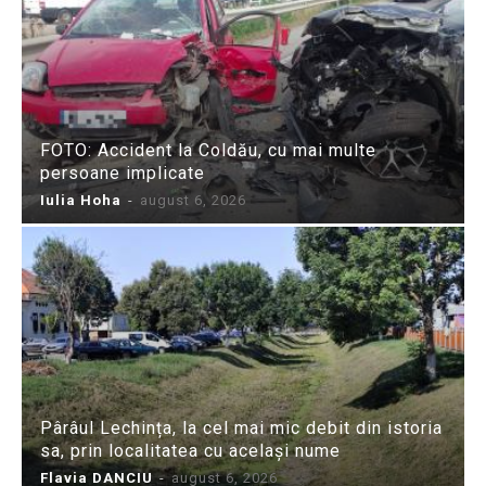
FOTO: Accident la Coldău, cu mai multe
persoane implicate
Iulia Hoha
-
august 6, 2026
Pârâul Lechința, la cel mai mic debit din istoria
sa, prin localitatea cu același nume
Flavia DANCIU
-
august 6, 2026