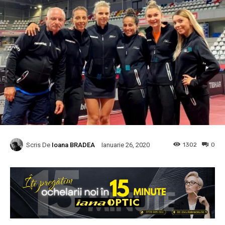
Scris De
Ioana BRADEA
1302
0
Ianuarie 26, 2020