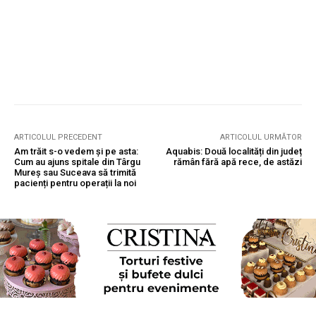
ARTICOLUL PRECEDENT
ARTICOLUL URMĂTOR
Am trăit s-o vedem și pe asta:
Aquabis: Două localități din județ
Cum au ajuns spitale din Târgu
rămân fără apă rece, de astăzi
Mureș sau Suceava să trimită
pacienți pentru operații la noi