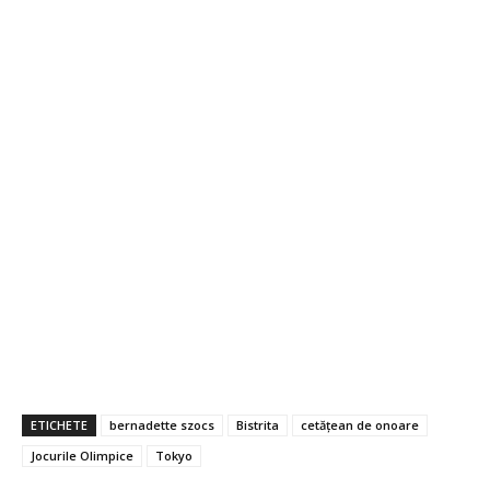
ETICHETE
bernadette szocs
Bistrita
cetățean de onoare
Jocurile Olimpice
Tokyo