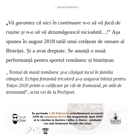
- Advertisement -
„
V
ă garantez că nici în continuare n-o să vă facă de
rușine și n-o să vă dezamăgească niciodată…!
”
Așa
spunea în august 2018 tatăl unui cetățean de onoare al
Bistriței. Și a avut dreptate. Se anunță o nouă
performanță pentru sportul românesc și bistrițean.
„Tenisul de masă românesc și-a câștigat locul în familia
olimpică. Echipa feminină tricoloră și-a asigurat biletul pentru
Tokyo 2020 printr-o calificare pe cât de frumoasă, pe atât de
tensionată
”, scriu cei de la ProSport.