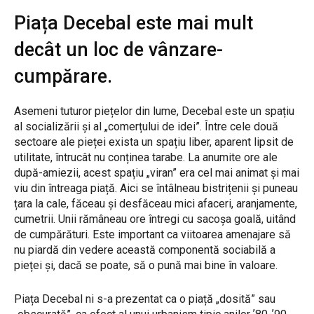
Piața Decebal este mai mult
decât un loc de vânzare-
cumpărare.
Asemeni tuturor piețelor din lume, Decebal este un spațiu
al socializării și al „comerțului de idei”. Între cele două
sectoare ale pieței exista un spațiu liber, aparent lipsit de
utilitate, întrucât nu conținea tarabe. La anumite ore ale
după-amiezii, acest spațiu „viran” era cel mai animat și mai
viu din întreaga piață. Aici se întâlneau bistrițenii și puneau
țara la cale, făceau și desfăceau mici afaceri, aranjamente,
cumetrii. Unii rămâneau ore întregi cu sacoșa goală, uitând
de cumpărături. Este important ca viitoarea amenajare să
nu piardă din vedere această componentă sociabilă a
pieței și, dacă se poate, să o pună mai bine în valoare.
Piața Decebal ni s-a prezentat ca o piață „dosită” sau