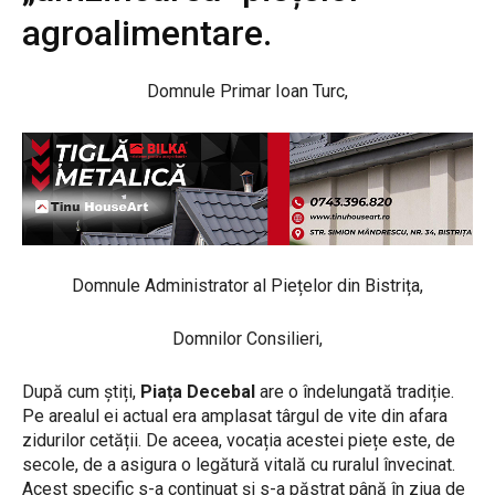
agroalimentare.
Domnule Primar Ioan Turc,
Domnule Administrator al Piețelor din Bistrița,
Domnilor Consilieri,
După cum știți,
Piața Decebal
are o îndelungată tradiție.
Pe arealul ei actual era amplasat târgul de vite din afara
zidurilor cetății. De aceea, vocația acestei piețe este, de
secole, de a asigura o legătură vitală cu ruralul învecinat.
Acest specific s-a continuat și s-a păstrat până în ziua de