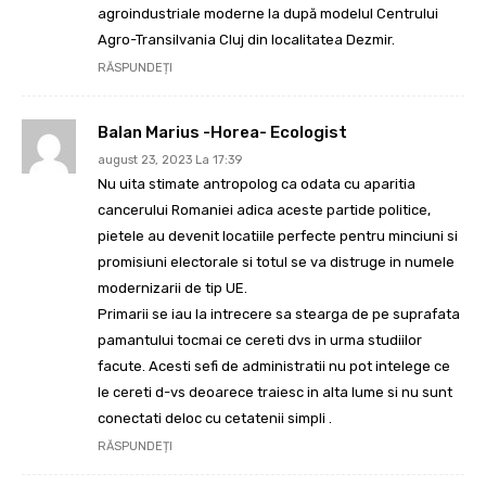
agroindustriale moderne la după modelul Centrului
Agro-Transilvania Cluj din localitatea Dezmir.
RĂSPUNDEȚI
Balan Marius -Horea- Ecologist
august 23, 2023 La 17:39
Nu uita stimate antropolog ca odata cu aparitia
cancerului Romaniei adica aceste partide politice,
pietele au devenit locatiile perfecte pentru minciuni si
promisiuni electorale si totul se va distruge in numele
modernizarii de tip UE.
Primarii se iau la intrecere sa stearga de pe suprafata
pamantului tocmai ce cereti dvs in urma studiilor
facute. Acesti sefi de administratii nu pot intelege ce
le cereti d-vs deoarece traiesc in alta lume si nu sunt
conectati deloc cu cetatenii simpli .
RĂSPUNDEȚI