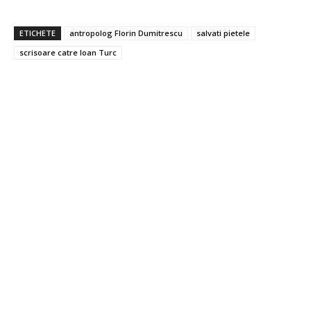
ETICHETE
antropolog Florin Dumitrescu
salvati pietele
scrisoare catre Ioan Turc