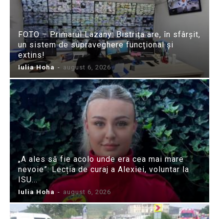
FOTO – Primarul Lazany: Bistrița are, în sfârșit,
un sistem de supraveghere funcțional și
extins!
Iulia Hoha
-
august 6, 2026
„A ales să fie acolo unde era cea mai mare
nevoie”: Lecția de curaj a Alexiei, voluntar la
ISU...
Iulia Hoha
-
august 6, 2026