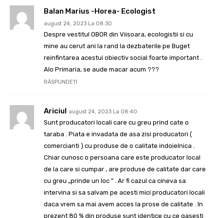
Balan Marius -Horea- Ecologist
august 24, 2023 La 08:30
Despre vestitul OBOR din Viisoara, ecologistii si cu
mine au cerut ani la rand la dezbaterile pe Buget
reinfintarea acestui obiectiv social foarte important .
Alo Primaria, se aude macar acum ???
RĂSPUNDEȚI
Ariciul
august 24, 2023 La 08:40
Sunt producatori locali care cu greu prind cate o
taraba . Piata e invadata de asa zisi producatori (
comercianti ) cu produse de o calitate indoielnica .
Chiar cunosc o persoana care este producator local
de la care si cumpar , are produse de calitate dar care
cu greu „prinde un loc ” . Ar fi cazul ca cineva sa
intervina si sa salvam pe acesti mici producatori locali
daca vrem sa mai avem acces la prose de calitate . In
prezent 80 % din produse sunt identice cu ce gasesti