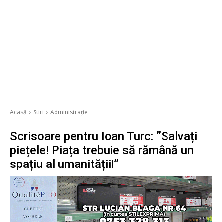
Acasă
Stiri
Administrație
Scrisoare pentru Ioan Turc: ”Salvați
piețele! Piața trebuie să rămână un
spațiu al umanității!”