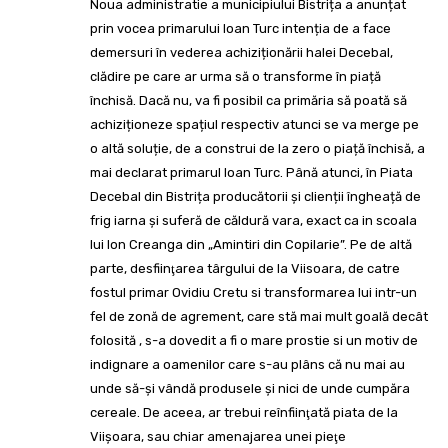
Noua administratie a municipiului Bistrița a anunțat
prin vocea primarului Ioan Turc intenția de a face
demersuri în vederea achiziționării halei Decebal,
clădire pe care ar urma să o transforme în piață
închisă. Dacă nu, va fi posibil ca primăria să poată să
achiziționeze spațiul respectiv atunci se va merge pe
o altă soluție, de a construi de la zero o piață închisă, a
mai declarat primarul Ioan Turc. Până atunci, în Piata
Decebal din Bistrița producătorii și clienții îngheață de
frig iarna și suferă de căldură vara, exact ca in scoala
lui Ion Creanga din „Amintiri din Copilarie”. Pe de altă
parte, desfiinţarea târgului de la Viisoara, de catre
fostul primar Ovidiu Cretu si transformarea lui intr-un
fel de zonă de agrement, care stă mai mult goală decât
folosită , s-a dovedit a fi o mare prostie si un motiv de
indignare a oamenilor care s-au plâns că nu mai au
unde să-şi vândă produsele şi nici de unde cumpăra
cereale. De aceea, ar trebui reînfiinţată piata de la
Viişoara, sau chiar amenajarea unei pieţe