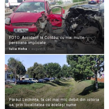
FOTO: Accident la Coldău, cu mai multe
persoane implicate
Iulia Hoha
-
august 6, 2026
Pârâul Lechința, la cel mai mic debit din istoria
sa, prin localitatea cu același nume