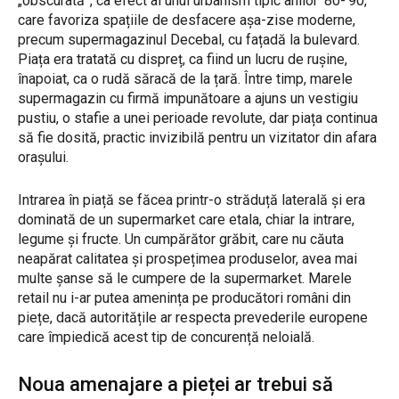
„obscurată”, ca efect al unui urbanism tipic anilor ʼ80-ʼ90,
care favoriza spațiile de desfacere așa-zise moderne,
precum supermagazinul Decebal, cu fațadă la bulevard.
Piața era tratată cu dispreț, ca fiind un lucru de rușine,
înapoiat, ca o rudă săracă de la țară. Între timp, marele
supermagazin cu firmă impunătoare a ajuns un vestigiu
pustiu, o stafie a unei perioade revolute, dar piața continua
să fie dosită, practic invizibilă pentru un vizitator din afara
orașului.
Intrarea în piață se făcea printr-o străduță laterală și era
dominată de un supermarket care etala, chiar la intrare,
legume și fructe. Un cumpărător grăbit, care nu căuta
neapărat calitatea și prospețimea produselor, avea mai
multe șanse să le cumpere de la supermarket. Marele
retail nu i-ar putea amenința pe producători români din
piețe, dacă autoritățile ar respecta prevederile europene
care împiedică acest tip de concurență neloială.
Noua amenajare a pieței ar trebui să