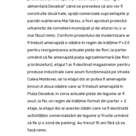
alimentară Decebal” când se prevedea că aici vor fi
construite două hale, spații comerciale supraetajate și
parcări subterane.Mai târziu, a fost aprobat proiectul
urbanistic de consilierii municipali și de atunci nu s-a
mai făcut nimic. Conform proiectului de modernizare ar
fi trebuit amenajată o clădire în regim de înălțime P+2 E
pentru reorganizarea actualei piețe de flori, la parter
urmând să fie amenajată piața agroalimentară (de flori
și brânzeturi), etajul 1 ar fi destinat magazinelor pentru
produse industriale care acum funcționează pe strada
Calea Moldovei, iar la etajul doi ar putea fi amenajate
birouri.A doua clădire care ar fi trebuit amenajată în
Piața Decebal, în zona actualei piețe de legume ar fi
avut, la fel, un regim de înălțime format din parter + 2
etaje, la etajul doi al acestei clădiri care va fi destinată
activităților comercializării de legume și fructe urmând
să fie și o zonă de parking. Au trecut 10 ani fără să se
facă nimic.