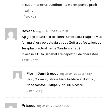
in supermarketuri , umflate ” la maxim pentru profit
maxim .
RĂSPUNDEȚI
Roxana
august 24, 2023 La 10:51
Ați greșit locațiile, d-le Florin Dumitrescu. Piață de vite
(animale) era pe actuala strada Zefirului, fosta locație
Teraplast (actualmente Jandarmeria…)
În actuala P-ta Decebal era depozitul de cherestea.
RĂSPUNDEȚI
Florin Dumitrescu
august 24, 2023 La 13:19
Gaiu, Corneliu, Istoria Târgului Mare al Bistriței,
Nosa Nostra, Bistrița, 2016. Cu plăcere.
RĂSPUNDEȚI
Priscus
august 24, 2023 La 12:50