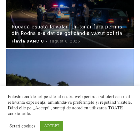
Rocadă eșuată la volan: Un tânăr fără permis
din Rodna s-a dat de gol când a văzut poliția
Flavia DANCIU
-
august 6, 2026
Folosim cookie-uri pe site-ul nostru web pentru a vă oferi cea mai
relevantă experiență, amintindu-vă preferințele și repetând vizitele.
Valul de căldură a adus mii de bistrițeni la
Dând clic pe „Accept”, sunteți de acord cu utilizarea TOATE
Ștrandul Codrișor. Record de peste 1.700 de
cookie-urile.
bilete într-o zi
Flavia DANCIU
-
august 6, 2026
Setari cookies
ACCEPT