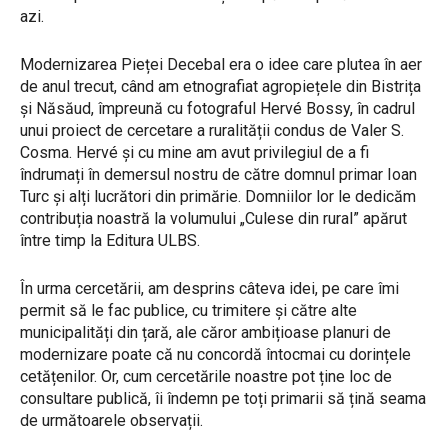
azi.
Modernizarea Pieței Decebal era o idee care plutea în aer
de anul trecut, când am etnografiat agropiețele din Bistrița
și Năsăud, împreună cu fotograful Hervé Bossy, în cadrul
unui proiect de cercetare a ruralității condus de Valer S.
Cosma. Hervé și cu mine am avut privilegiul de a fi
îndrumați în demersul nostru de către domnul primar Ioan
Turc și alți lucrători din primărie. Domniilor lor le dedicăm
contribuția noastră la volumului „Culese din rural” apărut
între timp la Editura ULBS.
În urma cercetării, am desprins câteva idei, pe care îmi
permit să le fac publice, cu trimitere și către alte
municipalități din țară, ale căror ambițioase planuri de
modernizare poate că nu concordă întocmai cu dorințele
cetățenilor. Or, cum cercetările noastre pot ține loc de
consultare publică, îi îndemn pe toți primarii să țină seama
de următoarele observații.