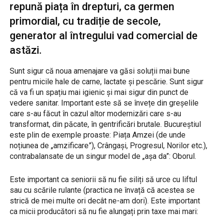
repună piața în drepturi, ca germen
primordial, cu tradiție de secole,
generator al întregului vad comercial de
astăzi.
Sunt sigur că noua amenajare va găsi soluții mai bune
pentru micile hale de carne, lactate și pescărie. Sunt sigur
că va fi un spațiu mai igienic și mai sigur din punct de
vedere sanitar. Important este să se învețe din greșelile
care s-au făcut în cazul altor modernizări care s-au
transformat, din păcate, în gentrificări brutale. Bucureștiul
este plin de exemple proaste: Piața Amzei (de unde
noțiunea de „amzificare”), Crângași, Progresul, Norilor etc.),
contrabalansate de un singur model de „așa da”: Oborul.
Este important ca seniorii să nu fie siliți să urce cu liftul
sau cu scările rulante (practica ne învață că acestea se
strică de mei multe ori decât ne-am dori). Este important
ca micii producători să nu fie alungați prin taxe mai mari: