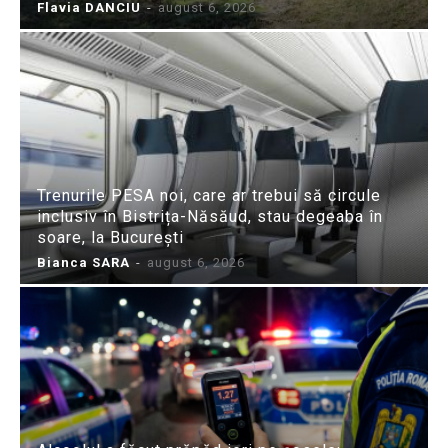
Flavia DANCIU
-
august 6, 2026
Trenurile PESA noi, care ar trebui să circule
inclusiv în Bistrița-Năsăud, stau degeaba în
soare, la București
Bianca SARA
-
august 6, 2026