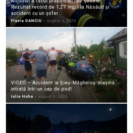
Alcoolul a făcut prăpăd ieri pe șosele:
Rezultat record de 1,27 mg/l la Năsăud și
accident cu un șofer...
Flavia DANCIU
-
august 6, 2026
VIDEO – Accident la Șieu-Măgheruș: mașină
intrată într-un cap de pod!
Iulia Hoha
-
august 6, 2026