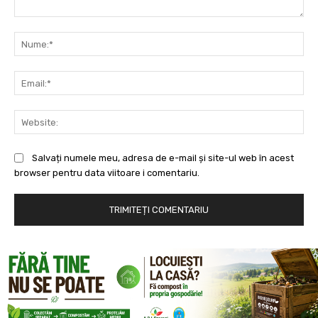
Comentariu:
Nu
Ema
Web
Salvați numele meu, adresa de e-mail și site-ul web în acest
browser pentru data viitoare i comentariu.