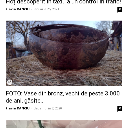
Hoț descoperit în taxi, la un control în trafic!
Flavia DANCIU
-
ianuarie 25, 2021
0
FOTO: Vase din bronz, vechi de peste 3.000
de ani, găsite...
Flavia DANCIU
-
decembrie 7, 2020
0