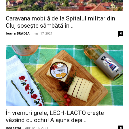
Caravana mobilă de la Spitalul militar din
Cluj sosește sâmbătă în...
Ioana BRADEA
-
mai 17, 2021
0
În vremuri grele, LECH-LACTO crește
văzând cu ochii! A ajuns deja...
Redactia
-
aprilie 16, 2021
0