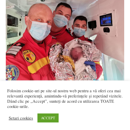
Salvatorii de la Lechința: Am văzut multe,
Folosim cookie-uri pe site-ul nostru web pentru a vă oferi cea mai
dar nimic nu se...
relevantă experiență, amintindu-vă preferințele și repetând vizitele.
Dând clic pe „Accept”, sunteți de acord cu utilizarea TOATE
Flavia DANCIU
-
noiembrie 6, 2020
0
cookie-urile.
Setari cookies
ACCEPT
5
6
7