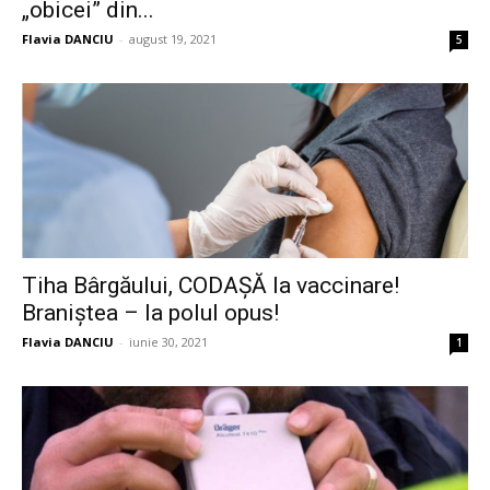
„obicei” din...
Flavia DANCIU
-
august 19, 2021
5
Tiha Bârgăului, CODAȘĂ la vaccinare!
Braniștea – la polul opus!
Flavia DANCIU
-
iunie 30, 2021
1