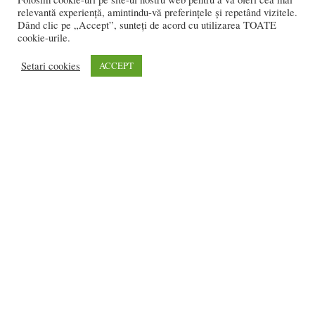
relevantă experiență, amintindu-vă preferințele și repetând vizitele.
Dând clic pe „Accept”, sunteți de acord cu utilizarea TOATE
cookie-urile.
REDACȚIA:
Setari cookies
ACCEPT
redactia@bistriteanul.ro
0722.480.707
PUBLICITATE:
publicitate@bistriteanul.ro
JURIDIC:
Redacția beneficiază de serviciile juridice ale
Societatii civile de
avocati “Gaurean si Asociatii”
din Baroul Bucuresti
office@gaureanlawyers.ro