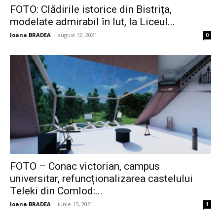
FOTO: Clădirile istorice din Bistrița,
modelate admirabil în lut, la Liceul...
Ioana BRADEA
-
august 12, 2021
0
FOTO – Conac victorian, campus
universitar, refuncționalizarea castelului
Teleki din Comlod:...
Ioana BRADEA
-
iunie 15, 2021
1