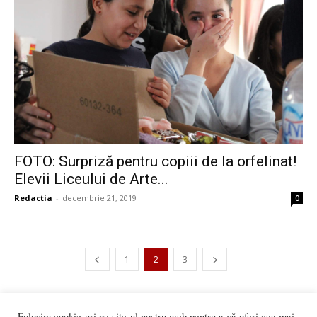
FOTO: Surpriză pentru copiii de la orfelinat!
Elevii Liceului de Arte...
Redactia
-
decembrie 21, 2019
0
1
2
3
2.120 vizitatori online
Folosim cookie-uri pe site-ul nostru web pentru a vă oferi cea mai