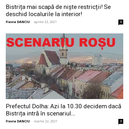
Bistrița mai scapă de niște restricții! Se
deschid localurile la interior!
Flavia DANCIU
-
aprilie 23, 2021
0
Prefectul Dolha: Azi la 10.30 decidem dacă
Bistrița intră în scenariul...
Flavia DANCIU
-
martie 22, 2021
0