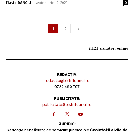
Flavia DANCIU
-
septembrie 12, 2020
0
1
2
2.121 vizitatori online
REDACȚIA:
redactia@bistriteanul.ro
0722.480.707
PUBLICITATE:
publicitate@bistriteanul.ro
JURIDIC:
Redacția beneficiază de serviciile juridice ale
Societatii civile de