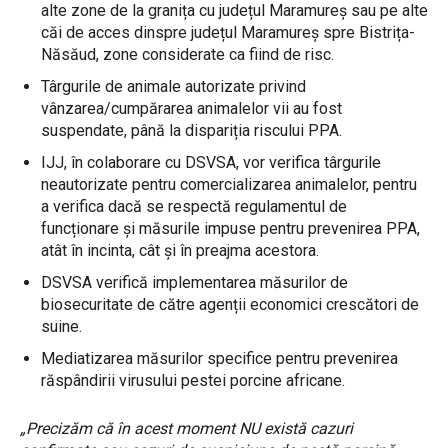
alte zone de la granița cu județul Maramureș sau pe alte
căi de acces dinspre județul Maramureș spre Bistrița-
Năsăud, zone considerate ca fiind de risc.
Târgurile de animale autorizate privind
vânzarea/cumpărarea animalelor vii au fost
suspendate, până la dispariția riscului PPA.
IJJ, în colaborare cu DSVSA, vor verifica târgurile
neautorizate pentru comercializarea animalelor, pentru
a verifica dacă se respectă regulamentul de
funcționare și măsurile impuse pentru prevenirea PPA,
atât în incinta, cât și în preajma acestora.
DSVSA verifică implementarea măsurilor de
biosecuritate de către agenții economici crescători de
suine.
Mediatizarea măsurilor specifice pentru prevenirea
răspândirii virusului pestei porcine africane.
„Precizăm că în acest moment NU există cazuri