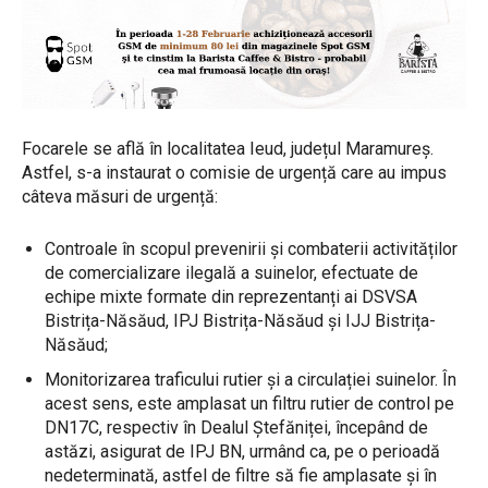
Focarele se află în localitatea Ieud, județul Maramureș.
Astfel, s-a instaurat o comisie de urgență care au impus
câteva măsuri de urgență:
Controale în scopul prevenirii și combaterii activităților
de comercializare ilegală a suinelor, efectuate de
echipe mixte formate din reprezentanți ai DSVSA
Bistrița-Năsăud, IPJ Bistrița-Năsăud și IJJ Bistrița-
Năsăud;
Monitorizarea traficului rutier și a circulației suinelor. În
acest sens, este amplasat un filtru rutier de control pe
DN17C, respectiv în Dealul Ștefăniței, începând de
astăzi, asigurat de IPJ BN, urmând ca, pe o perioadă
nedeterminată, astfel de filtre să fie amplasate și în