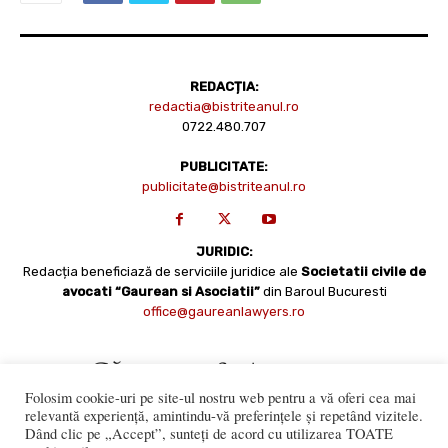
REDACȚIA:
redactia@bistriteanul.ro
0722.480.707
PUBLICITATE:
publicitate@bistriteanul.ro
JURIDIC:
Redacția beneficiază de serviciile juridice ale
Societatii civile de
avocati “Gaurean si Asociatii”
din Baroul Bucuresti
office@gaureanlawyers.ro
Folosim cookie-uri pe site-ul nostru web pentru a vă oferi cea mai
relevantă experiență, amintindu-vă preferințele și repetând vizitele.
Dând clic pe „Accept”, sunteți de acord cu utilizarea TOATE