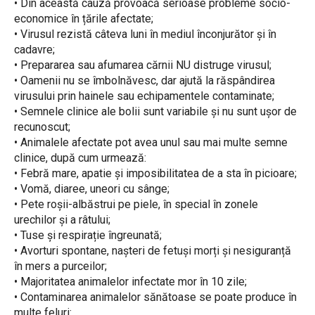
• Din această cauză provoacă serioase probleme socio-
economice în țările afectate;
• Virusul rezistă câteva luni în mediul înconjurător și în
cadavre;
• Prepararea sau afumarea cărnii NU distruge virusul;
• Oamenii nu se îmbolnăvesc, dar ajută la răspândirea
virusului prin hainele sau echipamentele contaminate;
• Semnele clinice ale bolii sunt variabile și nu sunt ușor de
recunoscut;
• Animalele afectate pot avea unul sau mai multe semne
clinice, după cum urmează:
• Febră mare, apatie și imposibilitatea de a sta în picioare;
• Vomă, diaree, uneori cu sânge;
• Pete roșii-albăstrui pe piele, în special în zonele
urechilor și a râtului;
• Tuse și respirație îngreunată;
• Avorturi spontane, nașteri de fetuși morți și nesiguranță
în mers a purceilor;
• Majoritatea animalelor infectate mor în 10 zile;
• Contaminarea animalelor sănătoase se poate produce în
multe feluri: