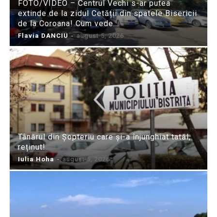
FOTO/VIDEO – Centrul Vechi s-ar putea
extinde de la zidul Cetății din spatele Bisericii
de la Coroana! Cum vede...
Flavia DANCIU
-
august 5, 2026
Tânărul din Șopteriu care și-a înjunghiat tatăl,
reținut!
Iulia Hoha
-
august 5, 2026