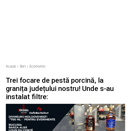
Acasă
Stiri
Economic
Trei focare de pestă porcină, la
granița județului nostru! Unde s-au
instalat filtre: