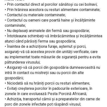
• Prin contactul direct al porcilor sănătoși cu cei bolnavi;
• Prin hrănirea acestora cu resturi alimentare contaminate;
• Contactul cu materiale contaminate;
• Contactul cu oameni care poartă haine și încălțăminte
contaminate;
• Nu deplasați animalele din fermă sau gospodărie;
• Întotdeauna schimbați-vă îmbrăcămintea și încălțămintea
atunci când părăsiți ferma sau gospodăria;
• Înaintea de a achiziționa furaje, așternut și porci,
asigurați-vă că acestea provin din unități verificate, care
au implementat toate măsurile de siguranță pentru a evita
pătrunderea virusului;
• Asigurați-vă că porcii din gospodăria dumneavoastră nu
intră în contact cu mistreții sau cu porcii din alte
gospodării;
• Niciodată să nu hrăniți porcii cu resturi alimentare;
• Evitați creșterea porcilor în padocurile exterioare, în
zonele în care evoluează Pesta Porcină Africană;
• Achiziția, transportul cărnii și a preparatelor din carne de
porc din zonele infectate pot răspândi virusul;