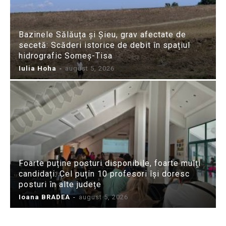
Bazinele Sălăuța și Șieu, grav afectate de
secetă: Scăderi istorice de debit în spațiul
hidrografic Someș-Tisa
Iulia Hoha
-
august 5, 2026
Foarte puține posturi disponibile, foarte mulți
candidați: Cel puțin 10 profesori își doresc
posturi în alte județe
Ioana BRADEA
-
august 5, 2026