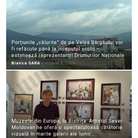
Porțiunile „vălurite” de pe Valea Bârgăului vor
fi refăcute până la începutul școlii –
estimează reprezentanții Drumurilor Naționale
Bianca SARA
-
august 6, 2026
Muzeele din Europa, la Bistrița: Artistul Sever
Moldovan ne oferă o spectaculoasă călătorie
vizuală în marile galerii ale lumii:...