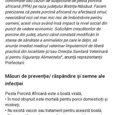
confirmate sau cazuri de suspiciune de pestă porcină
africană (PPA) pe raza județului Bistrița-Năsăud. Facem
precizarea că pesta porcină africană nu afectează omul,
neexistând nici cel mai mic risc de îmbolnăvire pentru
oameni, acest virus având însă impact la nivel social din
punct de vedere economic. Solicităm crescătorilor de
porcine din județ, atunci când constată modificări în
starea de sănătate a animalelor pe care le dețin, să
anunțe imediat medicul veterinar împuternicit de liberă
practică din localitate și/sau Direcția Sanitară Veterinară
și pentru Siguranța Alimentelor
”, anunță reprezentanții
Prefecturii.
Măsuri de prevenție/ răspândire și semne ale
infecției
Pesta Porcină Africană este o boală virală;
• În mod obișnuit este mortală pentru porcii domesticiți și
mistreți;
• Nu există vaccin sau tratament pentru această boală;