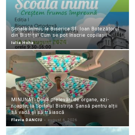
Școala Inimii, la Biserica Sf. Ioan Botezătorul
din Bistrița! Cum se pot înscrie copilașii:
Iulia Hoha
-
august 6, 2026
MINUNAT: Două prelevări de organe, azi-
noapte, la Spitalul Bistrița. Șansă pentru alții
să vadă și să trăiască
Flavia DANCIU
-
august 6, 2026